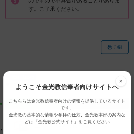
のですので不具合があることがありま
す。ご了承ください。
メ
ナ
印刷
イ
ビ
ン
ゲ
コ
ー
ン
シ
教話・読み物
×
テ
ョ
動画
大代信治
教話
月例祭
金光教学院長
ようこそ金光教信奉者向けサイトへ
ン
ン
ツ
に
こちららは金光教信奉者向けの情報を提供しているサイト
ト
移
です。
ッ
動
金光教の基本的な情報や参拝の仕方、金光教本部の案内な
プ
す
どは「金光教公式サイト」をご覧ください
に
る
【金光新聞】人を祈り知った先生と神様の心
戻