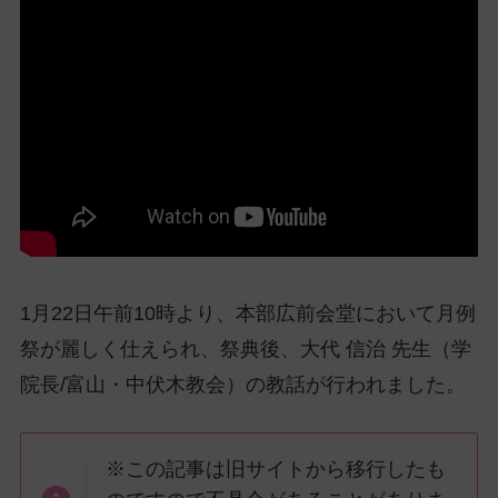
ッ
プ
し
て
ナ
ビ
ゲ
ー
シ
ョ
ン
1月22日午前10時より、本部広前会堂において月例
に
祭が麗しく仕えられ、祭典後、大代 信治 先生（学
院長/富山・中伏木教会）の教話が行われました。
※この記事は旧サイトから移行したも