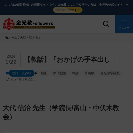
メ
ナ
こちらは信奉者向けの情報サイトです。金光教について知りたい方は「金光教公式サイト」へ
イ
ビ
金光教公式サイト
ン
ゲ
コ
ー
メニュー
ン
シ
ホーム
教話・読み物
テ
ョ
ン
ン
ツ
に
メ
2024
【教話】「おかげの手本出し」
1/22
に
移
イ
ス
動
ン
教話・読み物
動画
大代信治
教話
月例祭
金光教学院長
キ
す
コ
2024年1月22日
ッ
る
ン
プ
テ
ン
大代 信治 先生（学院長/富山・中伏木教
ツ
を
会）
ス
キ