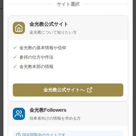
サイト選択
る
合唱奉仕者募集のお知らせ
金光教公式サイト
金光教について知りたい方
関連記事
✓
金光教の基本情報や信仰
✓
参拝の仕方や作法
幻の『金光教報』
✓
金光教本部の情報
2026年8月1日
金光教公式サイトへ
【教話】「願う 世界平和」
2026年7月23日
金光教Followers
信奉者向けの情報を求める方
【教話】「大切に」
現在閲覧中のサイトです