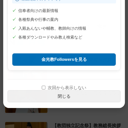
2026年7月10日
✓
信奉者向けの最新情報
✓
各種祭典や行事の案内
【巻頭言】神様の「ご都合」
✓
入殿あんないや輔教、教師向けの情報
2026年7月1日
✓
各種ダウンロードやみ教え検索など
【教主就任式】教務総長挨拶・教
金光教Followersを見る
主おことば・お礼のことば
2026年6月28日
次回から表示しない
【教話】「なんか、ちゃうんちゃ
閉じる
う？」
2026年6月22日
【教団独立記念祭】教務総長挨拶