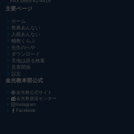
FAX 0865-42-4419
主要ページ
ホーム
祭典あんない
入殿あんない
輔教くらぶ
先生のへや
ダウンロード
天地は語る検索
災害関係
設定
金光教本部公式
金光教公式サイト
金光教放送センター
Instagram
Facebook
メ
ナ
イ
ビ