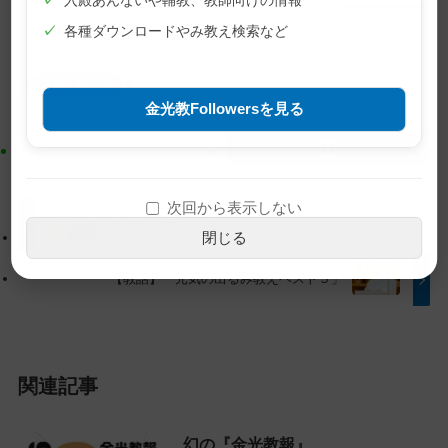
✓
入殿あんないや輔教、教師向けの情報
ン
ゲ
✓
各種ダウンロードやみ教え検索など
コ
ー
ン
シ
教話・読み物
巻頭言
文字
金光教報
テ
ョ
金光教Followersを見る
ン
ン
ツ
に
ト
移
ッ
動
次回から表示しない
プ
す
6月28日 教主お誕生日
閉じる
に
る
戻
【教話】「元気の出るみ教えベスト５」
る
関連記事
幻の『金光教報』