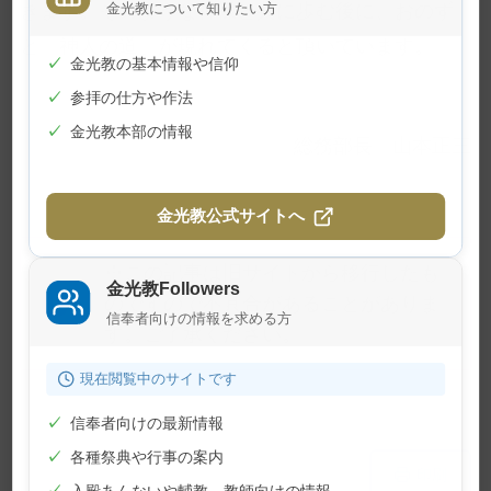
きます。そのような神様と共に歩む後に、おのず
金光教について知りたい方
と「神人の道」が現れてくると頂いています。
✓
金光教の基本情報や信仰
✓
参拝の仕方や作法
✓
金光教本部の情報
総務部長 山本正三
金光教公式サイトへ
※この記事は旧サイトから移行したも
金光教Followers
のですので不具合があることがありま
信奉者向けの情報を求める方
す。ご了承ください。
現在閲覧中のサイトです
✓
信奉者向けの最新情報
✓
各種祭典や行事の案内
メ
ナ
印刷
イ
ビ