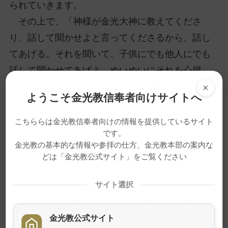
られていきます。
その上で、「神様が金光大神に教えてくださ
り、話して聞かせよと言ってくださるから、話し
てあげる。それを聞いて、子供にでも他人にでも
話して聞かせてあげよ。めいめいにそれを心得、
天地の神様はありがたいとわかって信心する人が
×
ようこそ金光教信奉者向けサイトへ
一人でもできれば、神様がお喜びになる。そうな
れば、あなた方も神様のご用に立つこととなる」
こちららは金光教信奉者向けの情報を提供しているサイト
です。
と気付いたことから生まれる「ありがたさ」をも
金光教の基本的な情報や参拝の仕方、金光教本部の案内な
って、自身の助かりのみならず、周囲の助かりの
どは「金光教公式サイト」をご覧ください
お役に立つことの大切さを教えてくださっていま
す。
サイト選択
このように「暑さ」も信心の眼をもって見つめ
直すことによって、そこに神様のお守りを実感で
金光教公式サイト