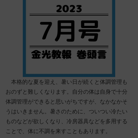
ッ
プ
し
て
ナ
ビ
ゲ
ー
シ
ョ
ン
本格的な夏を迎え、暑い日が続くと体調管理も
に
おのずと難しくなります。自分の体は自身で十分
体調管理ができると思いがちですが、なかなかそ
うはいきません。暑さのために、ついつい冷たい
ものなどが欲しくなり、冷房器具などを多用する
ことで、体に不調を来すこともあります。