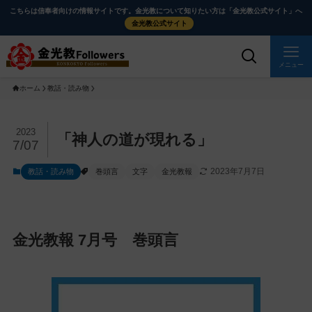
メ
ナ
こちらは信奉者向けの情報サイトです。金光教について知りたい方は「金光教公式サイト」へ
イ
ビ
金光教公式サイト
ン
ゲ
コ
ー
メニュー
ン
シ
ホーム
教話・読み物
テ
ョ
ン
ン
ツ
に
メ
2023
「神人の道が現れる」
7/07
に
移
イ
ス
動
ン
2023年7月7日
教話・読み物
巻頭言
文字
金光教報
キ
す
コ
ッ
る
ン
プ
テ
ン
金光教報 7月号 巻頭言
ツ
を
ス
キ