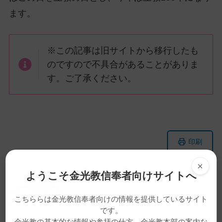
ます。
※この記事は旧サイトから移行したも
のですので不具合があることがありま
す。ご了承ください。
メ
ナ
印刷
イ
ビ
ン
ゲ
×
コ
ー
ようこそ金光教信奉者向けサイトへ
ン
シ
教話・読み物
テ
ョ
こちららは金光教信奉者向けの情報を提供しているサイト
動画
岩﨑道與
教務総長
教務総長挨拶
教話
立教記念祭
ン
ン
です。
金光教の基本的な情報や参拝の仕方、金光教本部の案内な