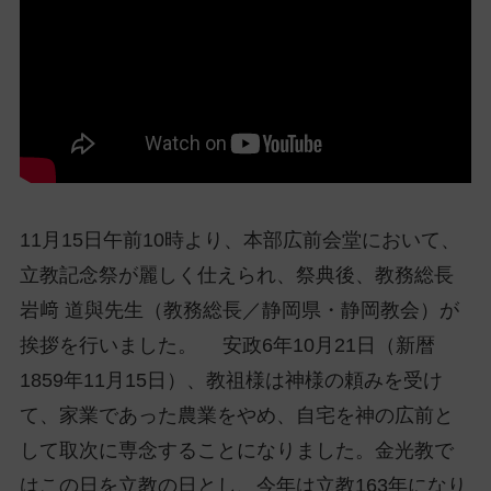
ッ
プ
し
て
ナ
ビ
ゲ
ー
シ
11月15日午前10時より、本部広前会堂において、
ョ
立教記念祭が麗しく仕えられ、祭典後、教務総長
ン
岩﨑 道與先生（教務総長／静岡県・静岡教会）が
に
挨拶を行いました。 安政6年10月21日（新暦
1859年11月15日）、教祖様は神様の頼みを受け
て、家業であった農業をやめ、自宅を神の広前と
して取次に専念することになりました。金光教で
はこの日を立教の日とし、今年は立教163年になり