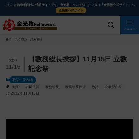
メ
ナ
こちらは信奉者向けの情報サイトです。金光教について知りたい方は「金光教公式サイト」へ
イ
ビ
金光教公式サイト
ン
ゲ
コ
ー
メニュー
ン
シ
ホーム
教話・読み物
テ
ョ
ン
ン
ツ
に
メ
【教務総長挨拶】11月15日 立教
2022
に
移
イ
11/15
記念祭
ス
動
ン
教話・読み物
キ
す
コ
動画
岩﨑道與
教務総長
教務総長挨拶
教話
立教記念祭
ッ
る
ン
2022年11月15日
プ
テ
ン
ツ
を
ス
キ