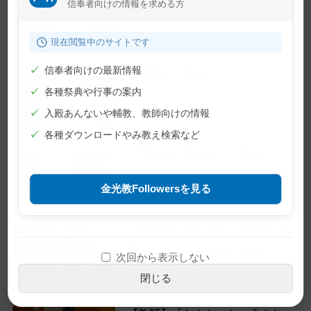
信奉者向けの情報を求める方
2026年7月23日
現在閲覧中のサイトです
✓
信奉者向けの最新情報
【教話】「大切に」
2026年7月10日
✓
各種祭典や行事の案内
✓
入殿あんないや輔教、教師向けの情報
✓
各種ダウンロードやみ教え検索など
【巻頭言】神様の「ご都合」
2026年7月1日
金光教Followersを見る
【教主就任式】教務総長挨拶・教
主おことば・お礼のことば
次回から表示しない
2026年6月28日
閉じる