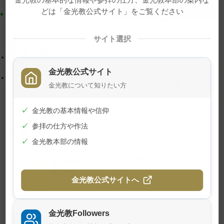
ツ
に
どは「金光教公式サイト」をご覧ください
ト
移
ッ
動
プ
す
サイト選択
に
る
【教話】「ボールとの対話から」
戻
金光教公式サイト
る
【教話】「信心の眼」
金光教について知りたい方
✓
金光教の基本情報や信仰
✓
参拝の仕方や作法
関連記事
✓
金光教本部の情報
幻の『金光教報』
2026年8月1日
金光教公式サイトへ
金光教Followers
【教話】「願う 世界平和」