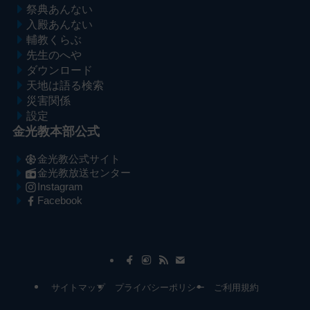
祭典あんない
入殿あんない
輔教くらぶ
先生のへや
ダウンロード
天地は語る検索
災害関係
設定
金光教本部公式
金光教公式サイト
金光教放送センター
Instagram
Facebook
メ
ナ
イ
ビ
ン
ゲ
コ
ー
サイトマップ
プライバシーポリシー
ご利用規約
ン
シ