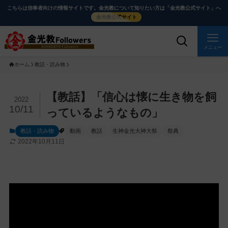
メ
ナ
こちらは信奉者向けの情報サイトです。金光教について知りたい方は「金光教公式サイト」へ
イ
ビ
金光教公式サイト
ン
ゲ
コ
ー
メニュー
ン
シ
ホーム
教話・読み物
テ
ョ
ン
ン
ツ
に
メ
【教話】「信心は懐に生き物を飼
2022
に
移
イ
10/11
っているようなもの」
ス
動
ン
教話・読み物
動画
教話
生神金光大神大祭
祭典
キ
す
コ
2022年10月11日
ッ
る
ン
プ
テ
ン
ツ
を
ス
キ