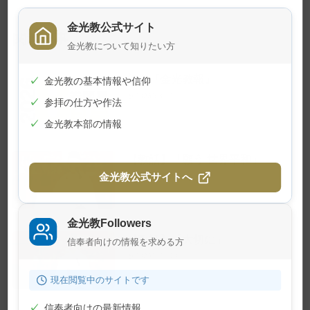
金光教公式サイト
関連記事
金光教について知りたい方
幻の『金光教報』
✓
金光教の基本情報や信仰
2026年8月1日
✓
参拝の仕方や作法
✓
金光教本部の情報
【教話】「願う 世界平和」
金光教公式サイトへ
2026年7月23日
金光教Followers
【教話】「大切に」
信奉者向けの情報を求める方
2026年7月10日
現在閲覧中のサイトです
✓
信奉者向けの最新情報