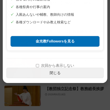
【巻頭言】神様の「ご都合」
✓
各種祭典や行事の案内
2026年7月1日
✓
入殿あんないや輔教、教師向けの情報
✓
各種ダウンロードやみ教え検索など
【教主就任式】教務総長挨拶・教
主おことば・お礼のことば
金光教Followersを見る
2026年6月28日
【教話】「なんか、ちゃうんちゃ
次回から表示しない
う？」
2026年6月22日
閉じる
【教団独立記念祭】教務総長挨拶
2026年6月19日