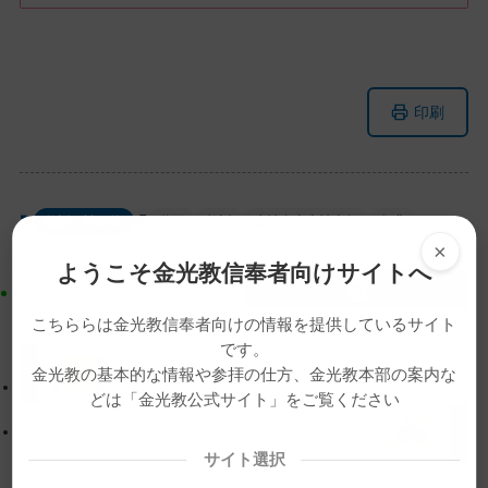
メ
ナ
印刷
イ
ビ
ン
ゲ
コ
ー
ン
シ
教話・読み物
動画
教話
生神金光大神大祭
祭典
テ
ョ
×
ン
ン
ようこそ金光教信奉者向けサイトへ
ツ
に
ト
移
こちららは金光教信奉者向けの情報を提供しているサイト
ッ
動
です。
プ
す
尊い人
金光教の基本的な情報や参拝の仕方、金光教本部の案内な
に
る
どは「金光教公式サイト」をご覧ください
戻
【生神金光大神大祭】教務総長挨拶
る
サイト選択