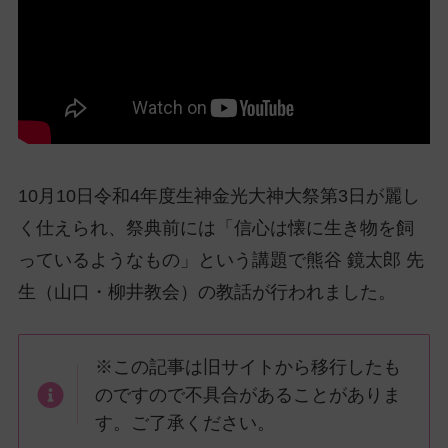
ッ
プ
し
て
ナ
ビ
ゲ
ー
10月10日令和4年度生神金光大神大祭第3日が麗し
シ
く仕えられ、祭典前には「信心は懐に生き物を飼
ョ
っているようなもの」という講題で熊谷 鏡太郎 先
ン
に
生（山口・柳井教会）の教話が行われました。
※この記事は旧サイトから移行したも
のですので不具合があることがありま
す。ご了承ください。