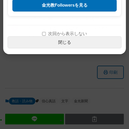
金光教Followersを見る
※この記事は旧サイトから移行したも
のですので不具合があることがありま
次回から表示しない
す。ご了承ください。
閉じる
メ
ナ
印刷
イ
ビ
ン
ゲ
コ
ー
ン
シ
教話・読み物
信心真話
文字
金光新聞
テ
ョ
ン
ン
ツ
に
ト
移