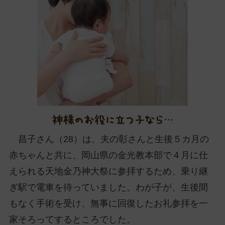
ッ
プ
し
て
ナ
ビ
ゲ
ー
シ
ョ
ン
昌子さん（28）は、夫の彰さんと生後５カ月の
に
赤ちゃんと共に、岡山県の金光教本部で４月に仕
えられる天地金乃神大祭に参拝するため、乗り継
ぎ駅で電車を待っていました。わが子が、生後間
もなく手術を受け、無事に回復したお礼参拝を一
家そろってするところでした。