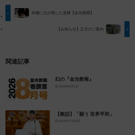
ッ
動
プ
す
本棚に父が残した道標【金光新聞】
に
る
戻
【お知らせ】正月のご案内
る
関連記事
幻の『金光教報』
2026年8月1日
【教話】「願う 世界平和」
2026年7月23日