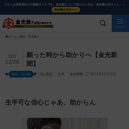
メ
ナ
こちらは信奉者向けの情報サイトです。金光教について知りたい方は「金光教公式サイト」へ
イ
ビ
金光教公式サイト
ン
ゲ
コ
ー
メニュー
ン
シ
ホーム
教話・読み物
テ
ョ
ン
ン
ツ
に
メ
願った時から助かりへ【金光新
2021
に
移
イ
12/26
聞】
ス
動
ン
2021年12月26日
教話・読み物
信心真話
文字
金光新聞
キ
す
コ
ッ
る
ン
プ
テ
ン
生半可な信心じゃあ、助からん
ツ
を
ス
キ