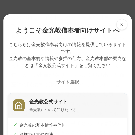
必死の祈りに守られながら、生後20日目に手術
×
を受け、大きな問題もなく、１カ月足らずで退院
ようこそ金光教信奉者向けサイトへ
できました。その執刀医だった医師と、駅で思わ
こちららは金光教信奉者向けの情報を提供しているサイト
ぬ再会を果たしたのです。
です。
医師が、その時の手術で起きたことを話してく
金光教の基本的な情報や参拝の仕方、金光教本部の案内な
れました。血管のこぶの切除が終わろうとしてい
どは「金光教公式サイト」をご覧ください
た時、大量の出血があり、勢いよく飛び出した血
サイト選択
は医師の眼鏡まで飛んだそうです。しかし、指
が自然と出血している患部を抑え込み、無事に止
金光教公式サイト
血できたそうです。「皆の祈り合いの中で、神様
金光教について知りたい方
が私の指を動かしてくださったとしか思えませ
ん」と語る医師の言葉に、昌子さん夫婦は改め
✓
金光教の基本情報や信仰
て、神様のお働きの大きさを感じていました。
✓
参拝の仕方や作法