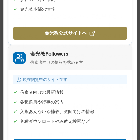
✓
金光教本部の情報
子どもを授かりたいと願いを立てた昌子さん
は、不正出血をきっかけに、さまざまな事柄に直
金光教公式サイトへ
面しながらも、わが子を授かることができまし
た。神様は、願った瞬間から、助かりの道に導い
金光教Followers
てくださり、あの手この手を使って、想像もつか
信奉者向けの情報を求める方
ないところで助けてくださるのだと実感していま
す。神様はおかげを授けようと、人が願うことを
現在閲覧中のサイトです
待ってくださっているのだと思えてならない昌子
✓
信奉者向けの最新情報
さんです。
✓
各種祭典や行事の案内
※このお話は実話をもとに執筆されたものです
✓
入殿あんないや輔教、教師向けの情報
が、登場人物は仮名を原則としています
✓
各種ダウンロードやみ教え検索など
「心に届く信心真話」2020年10月18日号掲載