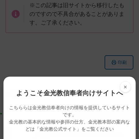
※この記事は旧サイトから移行したも
のですので不具合があることがありま
す。ご了承ください。
メ
ナ
印刷
イ
ビ
ン
ゲ
コ
ー
×
ン
シ
ようこそ金光教信奉者向けサイトへ
教話・読み物
岩﨑道與
教務総長
教務総長挨拶
教話
テ
ョ
ン
ン
こちららは金光教信奉者向けの情報を提供しているサイト
ツ
に
です。
ト
移
金光教の基本的な情報や参拝の仕方、金光教本部の案内な
ッ
動
どは「金光教公式サイト」をご覧ください
【お知らせ】金光大神事蹟に関する研究資料 縮刷
プ
す