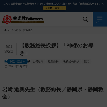
メ
ナ
こちらは信奉者向けの情報サイトです。金光教について知りたい方は「金光教公式サイト」へ
イ
ビ
金光教公式サイト
ン
ゲ
コ
ー
メニュー
ン
シ
ホーム
教話・読み物
テ
ョ
ン
ン
ツ
に
メ
【教務総長挨拶】「神様のお導
2021
に
移
イ
3/22
き」
ス
動
ン
教話・読み物
岩﨑道與
教務総長
教務総長挨拶
教話
キ
す
コ
2021年3月22日
ッ
る
ン
プ
テ
ン
ツ
岩﨑 道與先生（教務総長／静岡県・静岡教
を
会）
ス
キ