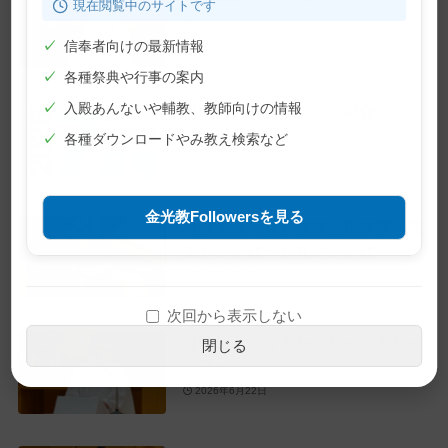
現在閲覧中のサイトです
2026年7月10日
✓
信奉者向けの最新情報
✓
各種祭典や行事の案内
✓
入殿あんないや輔教、教師向けの情報
【巻頭言】神様の「ご都合」
2026年7月1日
✓
各種ダウンロードやみ教え検索など
金光教Followersを見る
【教主就任式】教務総長挨拶・教
主おことば・お礼のことば
2026年6月28日
次回から表示しない
【教話】「なんか、ちゃうんちゃ
閉じる
う？」
2026年6月22日