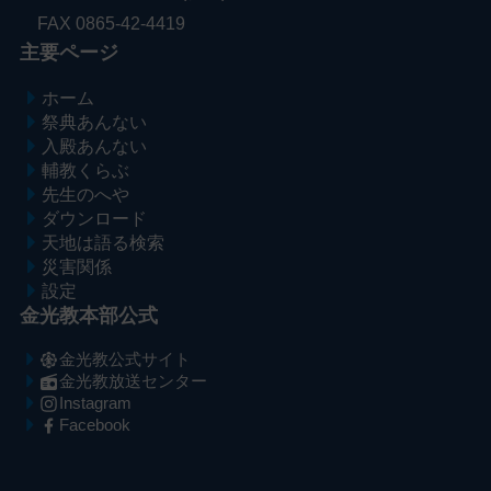
FAX 0865-42-4419
主要ページ
ホーム
祭典あんない
入殿あんない
輔教くらぶ
先生のへや
ダウンロード
天地は語る検索
災害関係
設定
金光教本部公式
金光教公式サイト
金光教放送センター
Instagram
Facebook
メ
ナ