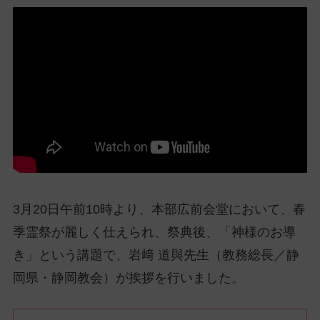
ッ
プ
し
て
ナ
ビ
ゲ
ー
シ
ョ
ン
に
3月20日午前10時より、本部広前会堂において、春
季霊祭が麗しく仕えられ、祭典後、「神様のお導
き」という講題で、岩﨑 道與先生（教務総長／静
岡県・静岡教会）が挨拶を行いました。