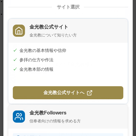
版 発売
に
る
サイト選択
戻
天地金乃神大祭並びに教主就任奉告祭参拝について
る
金光教公式サイト
金光教について知りたい方
関連記事
✓
金光教の基本情報や信仰
✓
参拝の仕方や作法
幻の『金光教報』
✓
金光教本部の情報
2026年8月1日
金光教公式サイトへ
【教話】「願う 世界平和」
2026年7月23日
金光教Followers
信奉者向けの情報を求める方
【教話】「大切に」