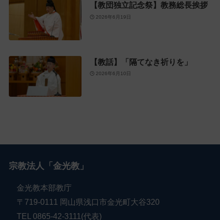
【教団独立記念祭】教務総長挨拶
2026年6月19日
【教話】「隔てなき祈りを」
2026年6月10日
宗教法人「金光教」
金光教本部教庁
〒719-0111 岡山県浅口市金光町大谷320
TEL 0865-42-3111(代表)