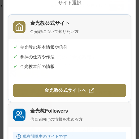
サイト選択
戻
【布教功労者報徳祭】祭典の様子
る
金光教公式サイト
金光教について知りたい方
関連記事
✓
金光教の基本情報や信仰
幻の『金光教報』
✓
参拝の仕方や作法
2026年8月1日
✓
金光教本部の情報
金光教公式サイトへ
【教話】「願う 世界平和」
2026年7月23日
金光教Followers
信奉者向けの情報を求める方
【教話】「大切に」
現在閲覧中のサイトです
2026年7月10日