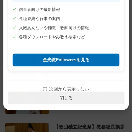
✓
信奉者向けの最新情報
✓
各種祭典や行事の案内
【巻頭言】神様の「ご都合」
✓
入殿あんないや輔教、教師向けの情報
2026年7月1日
✓
各種ダウンロードやみ教え検索など
【教主就任式】教務総長挨拶・教
金光教Followersを見る
主おことば・お礼のことば
2026年6月28日
次回から表示しない
【教話】「なんか、ちゃうんちゃ
閉じる
う？」
2026年6月22日
【教団独立記念祭】教務総長挨拶