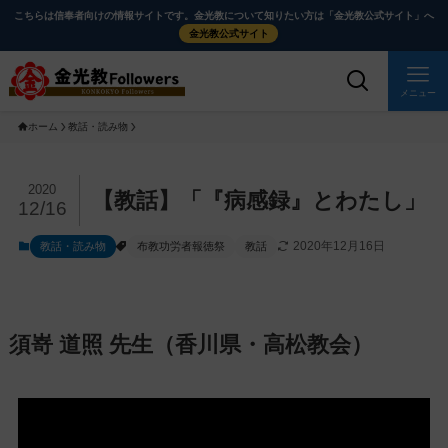
メ
ナ
こちらは信奉者向けの情報サイトです。金光教について知りたい方は「金光教公式サイト」へ
イ
ビ
金光教公式サイト
ン
ゲ
コ
ー
メニュー
ン
シ
ホーム
教話・読み物
テ
ョ
ン
ン
ツ
に
メ
2020
【教話】「『病感録』とわたし」
12/16
に
移
イ
ス
動
ン
2020年12月16日
教話・読み物
布教功労者報徳祭
教話
キ
す
コ
ッ
る
ン
プ
テ
ン
須嵜 道照 先生（香川県・高松教会）
ツ
を
ス
キ