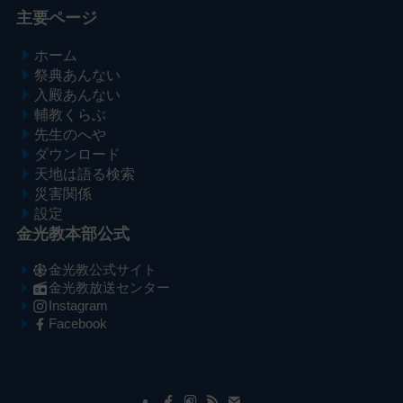
主要ページ
ホーム
祭典あんない
入殿あんない
輔教くらぶ
先生のへや
ダウンロード
天地は語る検索
災害関係
設定
金光教本部公式
金光教公式サイト
金光教放送センター
Instagram
Facebook
メ
ナ
イ
ビ
ン
ゲ