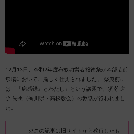
ッ
プ
し
て
ナ
ビ
ゲ
ー
シ
12月13日、令和2年度布教功労者報徳祭が本部広前
ョ
ン
祭場において、麗しく仕えられました。 祭典前に
に
は「『病感録』とわたし」という講題で、須嵜 道
照 先生（香川県・高松教会）の教話が行われまし
た。
※この記事は旧サイトから移行したも