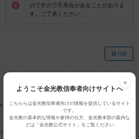
のですので不具合があることがありま
す。ご了承ください。
メ
ナ
印刷
イ
ビ
ン
ゲ
コ
ー
ン
シ
×
教話・読み物
布教功労者報徳祭
教話
ようこそ金光教信奉者向けサイトへ
テ
ョ
ン
ン
こちららは金光教信奉者向けの情報を提供しているサイト
ツ
に
です。
ト
移
金光教の基本的な情報や参拝の仕方、金光教本部の案内な
ッ
動
どは「金光教公式サイト」をご覧ください
プ
す
【布教功労者報徳祭】教務総長挨拶
に
る