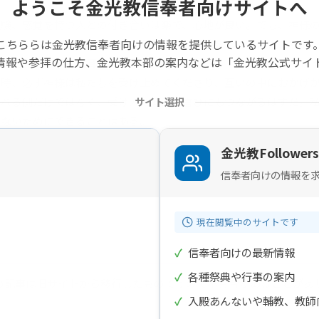
ようこそ金光教信奉者向けサイトへ
験、感覚を持つ人との付き合いは楽で、心地が良い。でも、神様の
こちららは金光教信奉者向けの情報を提供しているサイトです
と異なる信念を持つ人々や今まで全く違う経験をしてきた人たちに
情報や参拝の仕方、金光教本部の案内などは「金光教公式サイ
、時に異なる意見に耳を傾けたり、大切だと思っていた何かを手放
時、必ず神様は私たちを受け止めてくださり、互いの中におかげが
られる側だけではなく、受け入れる側の喜びにもつながるはずだ。
サイト選択
しないためにできることはある。
金光教Followers
信奉者向けの情報を
現在閲覧中のサイトです
✓
信奉者向けの最新情報
✓
各種祭典や行事の案内
の記事は旧サイトから移行したものですので不具合があることがあ
✓
入殿あんないや輔教、教師