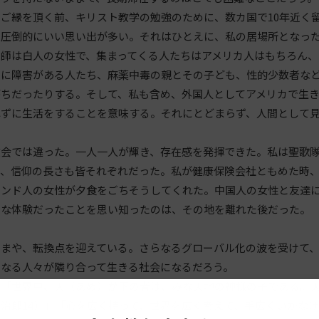
ご縁を頂く前、キリスト教学の勉強のために、数カ国で10年近く
、圧倒的にいい思い出が多い。それはひとえに、私の居場所となっ
師は白人の女性で、集まってくる人たちはアメリカ人はもちろん、
体に障害がある人たち、麻薬中毒の親とその子ども、性的少数者な
がちだったりする。そして、私も含め、外国人としてアメリカで生
れずに生活をすることを意味する。それにとどまらず、人間として
会では違った。一人一人が輝き、存在感を発揮できた。私は聖歌隊
り、信仰の長さも皆それぞれだった。私が健康保険会社ともめた時
インド人の女性が夕食をごちそうしてくれた。中国人の女性と友達
別な体験だったことを思い知ったのは、その地を離れた後だった。
まや、転換点を迎えている。さらなるグローバル化の波を受けて、
異なる人々が隣り合って生きる社会になるだろう。
「世界中、天（あめ）が下の者は、みな天地の神様の子である。天
治郎14）」「心を広く持って、世界を広く考えて、手広くいかなけ