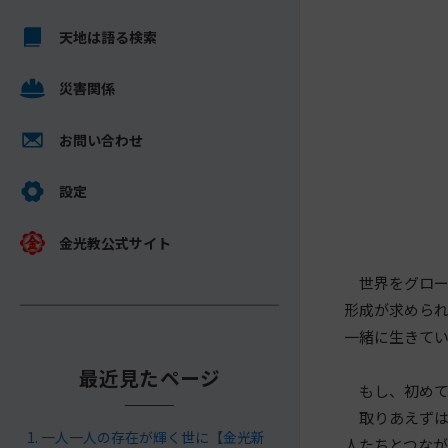
キ
メ
ッ
天地は語る検索
イ
プ
ン
し
災害関係
コ
て
ン
ナ
テ
お問い合わせ
ビ
ン
ゲ
ツ
設定
ー
へ
シ
金光教公式サイト
ョ
世界をグロー
ン
形成が求めら
に
一緒に生きて
最近見たページ
もし、初めて
取りあえずは
一人一人の存在が輝く世に【金光新
人たちとつな