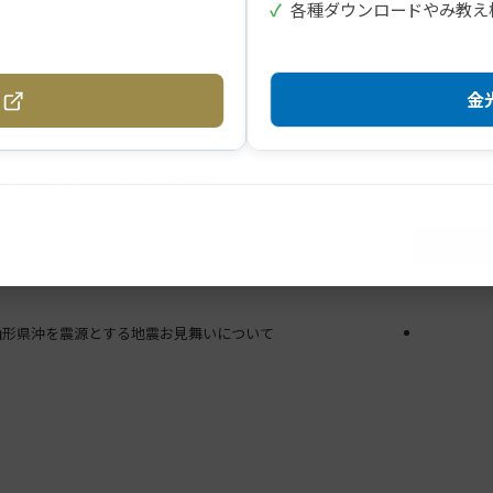
✓
各種ダウンロードやみ教え
金光
フラッシュナウ
文字
金光新聞
山形県沖を震源とする地震お見舞いについて