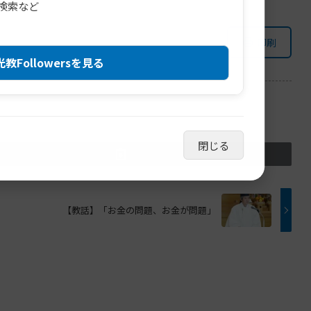
検索など
印刷
教Followersを見る
閉じる
【教話】「お金の問題、お金が問題」