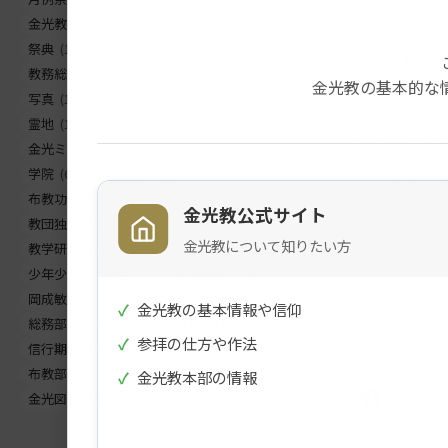
された。
金光教報
(198)
巻頭言
(186)
自分と似た経
祭典
(163)
教務総長挨拶
(155)
ことで、自分
教務総長
(144)
生神金光大神大祭
(130)
金光教の基本的な
入れることは
写真
(130)
天地金乃神大祭
(120)
しかし、その
霊地
(105)
フラッシュナウ
(83)
は、受け入れ
金光ミュージックフェスタ
(68)
もののままに
学院
(64)
お出まし
(62)
布教功労者報徳祭
(61)
金光教公式サイト
教団独立記念祭
(58)
金光教について知りたい方
教学研究所所長
(56)
正月
(56)
少年少女全国大会
(55)
災害関連
(54)
岡成敏正
(50)
竹部弘
(47)
✓
金光教の基本情報や信仰
総務部長
(46)
金光教学院長
(44)
✓
参拝の仕方や作法
信行期間朝の教話
(42)
お退け
(42)
布教部長
(41)
ご霊地の風景
(41)
✓
金光教本部の情報
※こ
金光図書館長
(39)