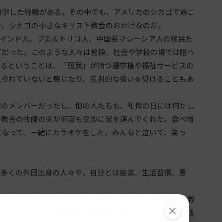
留学した経験がある。その中でも、アメリカのシカゴで過ご
た、シカゴの小さなキリスト教会のおかげなのだ。
インド人、プエルトリコ人、中国系マレーシア人の移民た
どだった。このような人々は普段、社会や学校の場では陰へ
きるということは、「国民」が持つ選挙権や福祉サービスの
見られていないと感じたり、差別的な扱いを受けることもあ
のメンバーだったし、他の人たちも、礼拝の日には何かし
、教会の牧師の夫が何度も交渉に足を運んでくれた。食べ物
になって、一緒にカラオケをした。みんなと泣いて、笑っ
多くの外国出身の人々や、自分とは容姿、生活習慣、意
地の神様のおかげは世界にいっぱい満ちている（金光教教
×
ればいけない（同理解Ⅱ市村光五郎17）」という教えを残