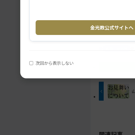
メ
ナ
イ
ビ
メ
ナ
ン
ゲ
イ
ビ
コ
ー
金光教公式サイトへ
ン
シ
ン
ゲ
テ
ョ
コ
ー
ン
ン
ン
シ
ツ
ト
教話・読み物
テ
ョ
へ
ッ
ン
ン
プ
次回から表示しない
ツ
に
に
ト
移
移
動
ッ
動
す
プ
す
る
に
る
戻
る
関連記事