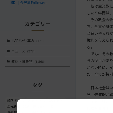
聞】 | 金光教Followers
私は金光教に
した５年間は
その教会の牧
カテゴリー
ち、全盲や身
と追いやられ
権利を与えら
お知らせ･案内
(325)
る。
ニュース
(977)
でも、その教
らの役目があ
教話・読み物
(1,566)
がない時に、
た。全てが特
タグ
日本社会はい
見、価値観が
動画
(1497)
文字
(1023)
教話
(662)
金光大神は、
金光新聞
(562)
信心真話
(443)
典理解Ⅱ佐藤光
月例祭
(441)
お知らせ
(261)