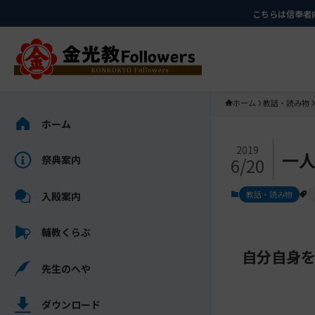
メ
ナ
こちらは信奉者
イ
ビ
ン
ゲ
コ
ー
ン
シ
テ
ョ
ホーム
教話・読み物
ン
ン
サ
ホーム
ツ
に
イ
メ
に
移
ド
2019
一
祭典案内
6/20
イ
ス
動
バ
ン
キ
す
ー
教話・読み物
入殿案内
コ
ッ
る
を
ン
プ
ス
輔教くらぶ
テ
キ
ン
自分自身
ッ
先生のへや
ツ
プ
を
し
ス
ダウンロード
て