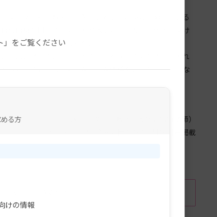
言葉である右の教えを真摯（しんし）に受け止め、信じる
。
、自分自身を開いていくことが大切に違いない。他人を受け
ト」をご覧ください
すことにつながるかもしれない。
いっぱい満ちている可能性をきっと見せてくださる。それ
私がシカゴで過ごしたような特別な体験を、ただ〝特別〟な
求める方
永岡 由美（宗教学／大学非常勤講師）
「フラッシュナウ」金光新聞2019年5月19日号掲載
ります。ご了承ください。
向けの情報