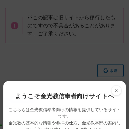
※この記事は旧サイトから移行したも
のですので不具合があることがありま
す。ご了承ください。
メ
ナ
印刷
イ
ビ
ン
ゲ
コ
ー
×
ようこそ金光教信奉者向けサイトへ
ン
シ
教話・読み物
テ
ョ
動画
天地金乃神大祭
教務総長
教務総長挨拶
西川良典
こちららは金光教信奉者向けの情報を提供しているサイト
ン
ン
です。
ツ
に
金光教の基本的な情報や参拝の仕方、金光教本部の案内な
ト
移