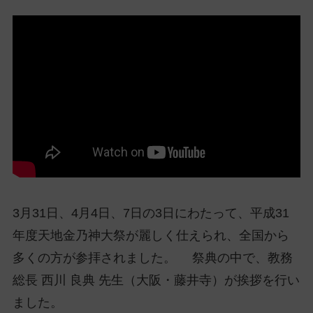
ッ
プ
し
て
ナ
ビ
ゲ
ー
シ
ョ
ン
に
3月31日、4月4日、7日の3日にわたって、平成31
年度天地金乃神大祭が麗しく仕えられ、全国から
多くの方が参拝されました。 祭典の中で、教務
総長 西川 良典 先生（大阪・藤井寺）が挨拶を行い
ました。