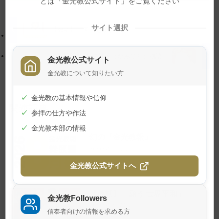
どは「金光教公式サイト」をご覧ください
ッ
動
プ
す
サイト選択
に
る
【教話】「何事もまず『お礼』」
戻
る
【教話】「私の神人（かみひと）物語」
金光教公式サイト
金光教について知りたい方
✓
金光教の基本情報や信仰
関連記事
✓
参拝の仕方や作法
✓
金光教本部の情報
幻の『金光教報』
2026年8月1日
金光教公式サイトへ
【教話】「願う 世界平和」
金光教Followers
2026年7月23日
信奉者向けの情報を求める方