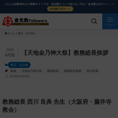
メ
ナ
こちらは信奉者向けの情報サイトです。金光教について知りたい方は「金光教公式サイト」へ
イ
ビ
金光教公式サイト
ン
ゲ
コ
ー
メニュー
ン
シ
ホーム
教話・読み物
テ
ョ
ン
ン
ツ
に
メ
2019
【天地金乃神大祭】教務総長挨拶
4/08
に
移
イ
ス
動
ン
教話・読み物
キ
す
コ
動画
天地金乃神大祭
教務総長
教務総長挨拶
西川良典
ッ
る
ン
2019年4月8日
プ
テ
ン
ツ
教務総長 西川 良典 先生（大阪府・藤井寺
を
ス
教会）
キ