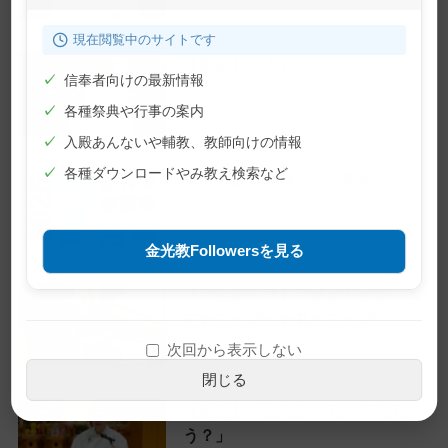
現在閲覧中のサイトです
【教話】「大切に」
✓
信奉者向けの最新情報
2026年7月10日
✓
各種祭典や行事の案内
✓
入殿あんないや輔教、教師向けの情報
✓
各種ダウンロードやみ教え検索など
【巻頭言】神様の「ご都合」
2026年7月1日
金光教Followersを見る
【教主就任式】教務総長挨拶・教
主おことば・お礼のことば
2026年6月28日
次回から表示しない
閉じる
【教話】「なんか、ちゃうんちゃ
う？」