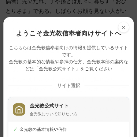
偶者に先立たれ、子や孫とは別々に暮らす「おひ
とりさま」である。しばらくお顔を見ない人がい
ると、
×
「東京の娘さんの所」「風邪をひかれて」と、不
ようこそ金光教信奉者向けサイトへ
在の理由をお仲間が教えてくださる。
こちららは金光教信奉者向けの情報を提供しているサイト
「楽しい」老後とは、一人で気楽に過ごす時間
です。
とともに、地域の人たちとの関わりを築くことが
金光教の基本的な情報や参拝の仕方、金光教本部の案内な
どは「金光教公式サイト」をご覧ください
重要だと感じる。 公民館などに集まって、合唱
や手芸を楽しんだり、囲碁や将棋に興じたり、は
サイト選択
たまた、小中学生の登下校の見守りボランティア
活動など、体が動くうちは、「今日、用（教養）
金光教公式サイト
がある」「今日、行く（教育）ところがある」
金光教について知りたい方
と、さまざまな人たちと交流していくことが欠か
せない。
✓
金光教の基本情報や信仰