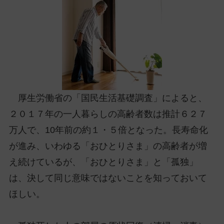
ッ
プ
し
て
ナ
ビ
ゲ
ー
厚生労働省の「国民生活基礎調査」によると、
シ
２０１７年の一人暮らしの高齢者数は推計６２７
ョ
万人で、10年前の約１・５倍となった。長寿命化
ン
に
が進み、いわゆる「おひとりさま」の高齢者が増
え続けているが、「おひとりさま」と「孤独」
は、決して同じ意味ではないことを知っておいて
ほしい。