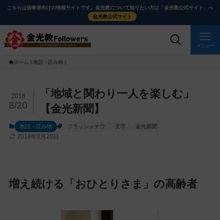
メ
ナ
こちらは信奉者向けの情報サイトです。金光教について知りたい方は「金光教公式サイト」へ
イ
ビ
金光教公式サイト
ン
ゲ
コ
ー
メニュー
ン
シ
ホーム
教話・読み物
テ
ョ
ン
ン
ツ
に
メ
「地域と関わり一人を楽しむ」
2018
に
移
イ
8/20
【金光新聞】
ス
動
ン
教話・読み物
フラッシュナウ
文字
金光新聞
キ
す
コ
2018年8月20日
ッ
る
ン
プ
テ
ン
ツ
増え続ける「おひとりさま」の高齢者
を
ス
キ