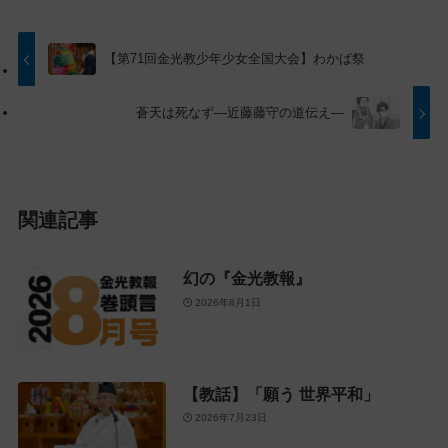
ト
移
ッ
動
プ
す
【第71回金光教少年少女全国大会】わかば祭
に
る
戻
蒼天は死なず―近藤藤守の道伝え―
る
関連記事
幻の『金光教報』
2026年8月1日
【教話】「願う 世界平和」
2026年7月23日