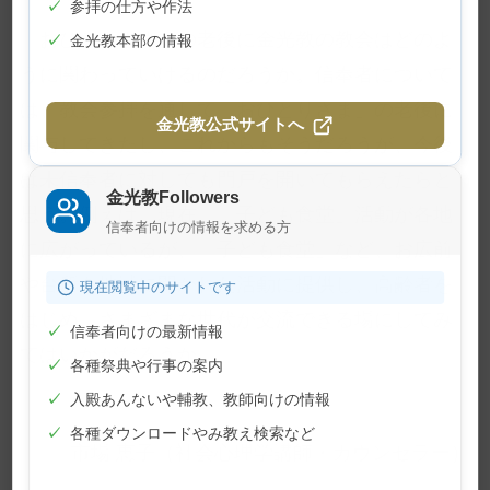
✓
参拝の仕方や作法
「おひとりさま」の老後に金光教の教会はどのよ
✓
金光教本部の情報
うに関わっていけるのだろうか。信奉者について
は、教会参拝を通して「おひとりさま」の老後に
金光教公式サイトへ
関与してきたし、これからもそうだろうが、今後
は未信奉者に対しても門戸を開いてもらえたらと
金光教Followers
思う。例えば、現在、「子ども食堂」活動が各地
信奉者向けの情報を求める方
に広がっているが、「子ども食堂」など、お広前
や台所を地域に開かれた活動に提供し、高齢者を
現在閲覧中のサイトです
はじめ、さまざまな世代が交流できる場にしてみ
✓
信奉者向けの最新情報
てはいかがだろうか
✓
各種祭典や行事の案内
✓
入殿あんないや輔教、教師向けの情報
✓
各種ダウンロードやみ教え検索など
市場 恵子（社会心理学講師・カウンセラー）