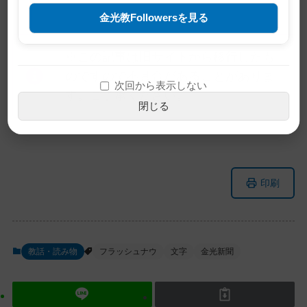
金光教Followersを見る
※この記事は旧サイトから移行したも
のですので不具合があることがありま
次回から表示しない
す。ご了承ください。
閉じる
メ
ナ
印刷
イ
ビ
ン
ゲ
コ
ー
ン
シ
教話・読み物
フラッシュナウ
文字
金光新聞
テ
ョ
ン
ン
ツ
に