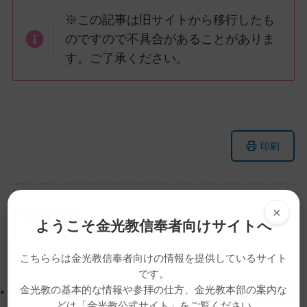
※この記事は旧サイトから移行したも
のですので不具合があることがありま
す。ご了承ください。
メ
ナ
印刷
イ
ビ
ン
ゲ
コ
ー
ン
シ
×
教話・読み物
テ
ョ
ようこそ金光教信奉者向けサイトへ
動画
教務総長
教務総長挨拶
教団独立記念祭
祭典
ン
ン
西川良典
ツ
に
こちららは金光教信奉者向けの情報を提供しているサイト
ト
移
です。
金光教の基本的な情報や参拝の仕方、金光教本部の案内な
ッ
動
どは「金光教公式サイト」をご覧ください