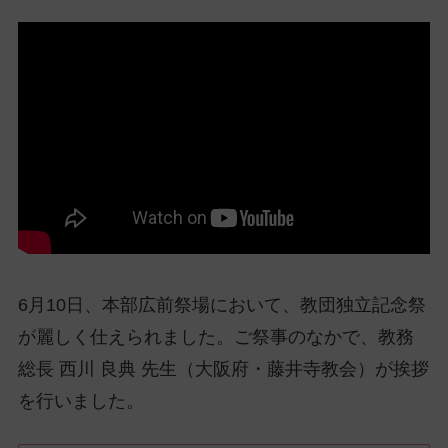
ッ
プ
し
て
ナ
ビ
ゲ
ー
シ
ョ
ン
に
6月10日、本部広前祭場において、教団独立記念祭
が麗しく仕えられました。ご祭事のなかで、教務
総長 西川 良典 先生（大阪府・藤井寺教会）が挨拶
を行いました。