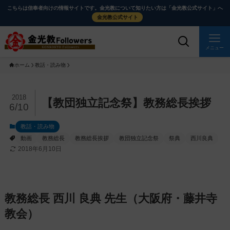
メ
ナ
こちらは信奉者向けの情報サイトです。金光教について知りたい方は「金光教公式サイト」へ
イ
ビ
金光教公式サイト
ン
ゲ
コ
ー
メニュー
ン
シ
ホーム
教話・読み物
テ
ョ
ン
ン
ツ
に
メ
2018
【教団独立記念祭】教務総長挨拶
6/10
に
移
イ
ス
動
ン
教話・読み物
キ
す
コ
動画
教務総長
教務総長挨拶
教団独立記念祭
祭典
西川良典
ッ
る
ン
2018年6月10日
プ
テ
ン
ツ
教務総長 西川 良典 先生（大阪府・藤井寺
を
ス
教会）
キ