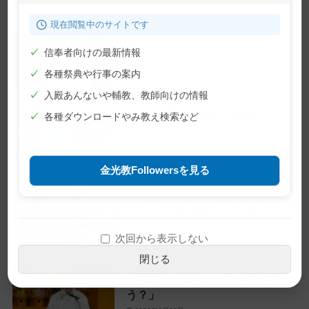
現在閲覧中のサイトです
【教話】「大切に」
✓
信奉者向けの最新情報
2026年7月10日
✓
各種祭典や行事の案内
✓
入殿あんないや輔教、教師向けの情報
✓
各種ダウンロードやみ教え検索など
【巻頭言】神様の「ご都合」
2026年7月1日
金光教Followersを見る
【教主就任式】教務総長挨拶・教
主おことば・お礼のことば
2026年6月28日
次回から表示しない
閉じる
【教話】「なんか、ちゃうんちゃ
う？」