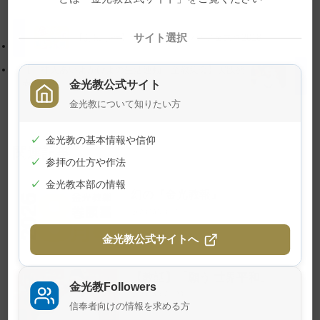
プ
す
に
る
戻
サイト選択
【お知らせ】金光ミュージックフェスタ2018
る
【「神人あいよかけよの生活運動」全教集会】実践発
表①
金光教公式サイト
金光教について知りたい方
✓
金光教の基本情報や信仰
関連記事
✓
参拝の仕方や作法
✓
金光教本部の情報
幻の『金光教報』
2026年8月1日
金光教公式サイトへ
【教話】「願う 世界平和」
金光教Followers
2026年7月23日
信奉者向けの情報を求める方