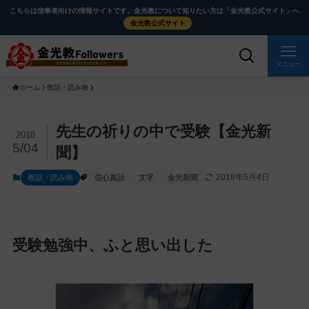
メ
ナ
こちらは信奉者向けの情報サイトです。金光教について知りたい方は「金光教公式サイト」へ
イ
ビ
金光教公式サイト
ン
ゲ
コ
ー
メニュー
ン
シ
ホーム
教話・読み物
テ
ョ
ン
ン
ツ
に
メ
先生の祈りの中で受験【金光新
2018
に
移
イ
5/04
聞】
ス
動
ン
2018年5月4日
教話・読み物
信心真話
文字
金光新聞
キ
す
コ
ッ
る
ン
プ
テ
ン
受験勉強中、ふと思い出した
ツ
を
ス
キ