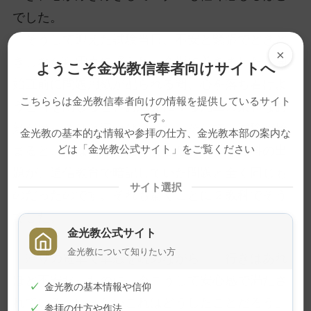
でした。
そうして迎えた試験当日、不安と緊張でどきど
×
きしながら電車に揺られ、会場に着きました。開
ようこそ金光教信奉者向けサイトへ
始直前に問題用紙が配られる間、心を落ち着けよ
こちららは金光教信奉者向けの情報を提供しているサイト
うと目を閉じると、お結界に座る先生の柔和なお
です。
顔がはっきりと浮かびました。そして、試験が始
金光教の基本的な情報や参拝の仕方、金光教本部の案内な
どは「金光教公式サイト」をご覧ください
まると、私は衝撃を受けました。苦手な教科の出
題が、通信教育で暗記していた問題と全く同じも
サイト選択
のだったのです。それも驚くことに２教科でそう
でした。
金光教公式サイト
金光教について知りたい方
帰りの電車で車窓を眺めながら、「行きはあれ
ほど不安だったのに、今こうして安心感で満たさ
✓
金光教の基本情報や信仰
れている。いったいこれはどうしたことだろう」
✓
参拝の仕方や作法