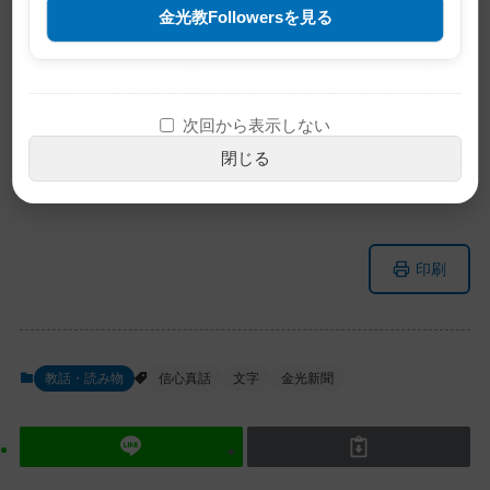
金光教Followersを見る
※この記事は旧サイトから移行したも
のですので不具合があることがありま
次回から表示しない
す。ご了承ください。
閉じる
メ
ナ
印刷
イ
ビ
ン
ゲ
コ
ー
ン
シ
教話・読み物
信心真話
文字
金光新聞
テ
ョ
ン
ン
ツ
に
ト
移