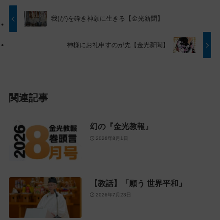
ッ
動
プ
す
我(が)を砕き神願に生きる【金光新聞】
に
る
戻
神様にお礼申すのが先【金光新聞】
る
関連記事
幻の『金光教報』
2026年8月1日
【教話】「願う 世界平和」
2026年7月23日