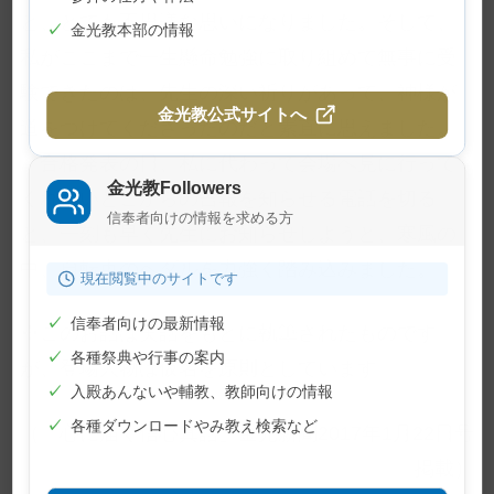
と、とても不思議な思いになりました。そして、
✓
金光教本部の情報
私がここまで一生懸命勉強に取り組めて無事に受
験できたのは、先生の深い祈りがあって、神様が
金光教公式サイトへ
道をつけてくださったのだと素直に思えました。
合格発表の日、私に代わって会場へ見に行って
金光教Followers
くれたいとこからの吉報を知らせる電話を切る
信奉者向けの情報を求める方
と、一刻も早く先生にお知らせしようと、寒風の
中、自転車のペダルを力強く踏み込みました。
現在閲覧中のサイトです
✓
信奉者向けの最新情報
※このお話は実話をもとに執筆されたものです
✓
各種祭典や行事の案内
が、登場人物は仮名を原則としています
✓
入殿あんないや輔教、教師向けの情報
✓
各種ダウンロードやみ教え検索など
（「心に届く信心真話」金光新聞2017年1月22日号
掲載）