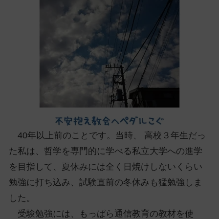
ッ
プ
し
て
ナ
ビ
ゲ
ー
シ
ョ
ン
40年以上前のことです。当時、 高校３年生だっ
に
た私は、哲学を専門的に学べる私立大学への進学
を目指して、夏休みには全く日焼けしないくらい
勉強に打ち込み、試験直前の冬休みも猛勉強しま
した。
受験勉強には、もっぱら通信教育の教材を使