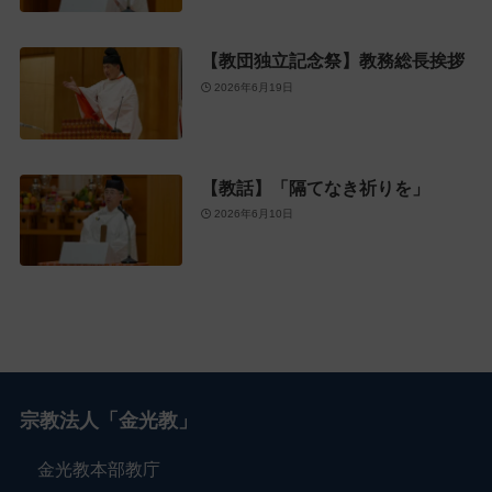
【教団独立記念祭】教務総長挨拶
2026年6月19日
【教話】「隔てなき祈りを」
2026年6月10日
宗教法人「金光教」
金光教本部教庁