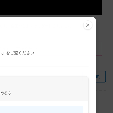
×
仕えられ、全国から多くの方が参拝されました。 祭典の中
。
ります。ご了承ください。
ト」をご覧ください
印刷
求める方