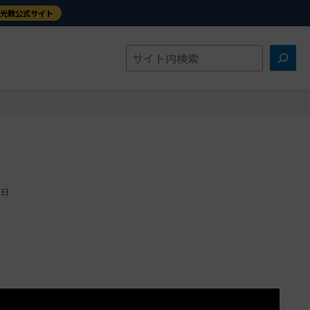
金光教公式サイト
検
索
0日