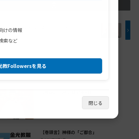
「日々ご進展に相成る道 ―四月十三･十四･十五日の
向けの情報
」
検索など
教Followersを見る
【教話】「願う 世界平和」
2026年7月23日
閉じる
【巻頭言】神様の「ご都合」