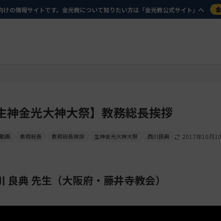
向けの情報サイトです。金光教について知りたい方は「金光教公式サイト」へ
生神金光大神大祭】教務総長挨拶
動画
教務総長
教務総長挨拶
生神金光大神大祭
西川良典
2017年10月1
川 良典 先生（大阪府・藤井寺教会）