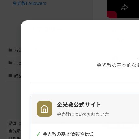
金光教Followers
カテゴリー
10月1日、8
で、教務総長 
お知らせ･案内
(324)
※こ
ニュース
(977)
金光教の基本的な
教話・読み物
(1,566)
メ
ナ
イ
ビ
タグ
金光教公式サイト
ン
ゲ
コ
ー
金光教について知りたい方
ン
シ
動画
(1497)
文字
(1022)
教話
(662)
教話・読み物
テ
ョ
金光新聞
(562)
信心真話
(443)
✓
金光教の基本情報や信仰
ン
ン
月例祭
(441)
お知らせ
(260)