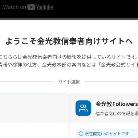
日、10日の3日にわたって、平成29年度生神金光大神大祭が麗しく
ようこそ金光教信奉者向けサイトへ
西川 良典 先生（大阪府・藤井寺教会）が挨拶を行いました。
こちららは金光教信奉者向けの情報を提供しているサイトです
の記事は旧サイトから移行したものですので不具合があることがあ
情報や参拝の仕方、金光教本部の案内などは「金光教公式サイ
サイト選択
金光教Followers
信奉者向けの情報を
動画
教務総長
教務総長挨拶
生神金光大神大祭
西川良典
現在閲覧中のサイトです