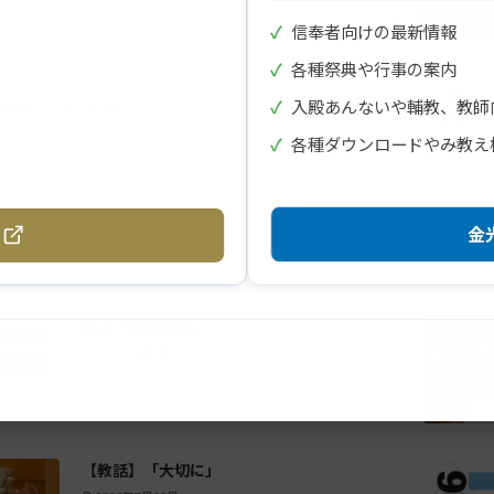
✓
信奉者向けの最新情報
✓
各種祭典や行事の案内
【教話】
✓
入殿あんないや輔教、教師
【教話】「信じた先に」
意味―
✓
各種ダウンロードやみ教え
金光
幻の『金光教報』
2026年8月1日
【教話】「大切に」