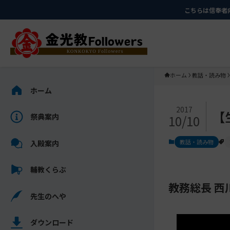
メ
ナ
こちらは信奉者
イ
ビ
ン
ゲ
コ
ー
ン
シ
テ
ョ
ホーム
教話・読み物
ン
ン
サ
ホーム
ツ
に
イ
メ
に
移
ド
2017
【
祭典案内
10/10
イ
ス
動
バ
ン
キ
す
ー
教話・読み物
入殿案内
コ
ッ
る
を
ン
プ
ス
輔教くらぶ
テ
キ
ン
教務総長 西
ッ
先生のへや
ツ
プ
を
し
ス
ダウンロード
て