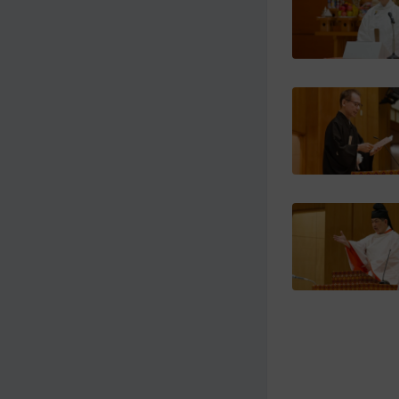
メ
ナ
イ
ビ
ン
ゲ
コ
ー
ン
シ
テ
ョ
ン
ン
ツ
ト
へ
ッ
プ
に
移
動
す
る