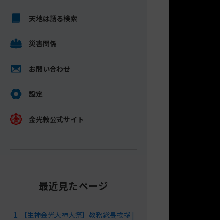
キ
メ
ッ
天地は語る検索
イ
プ
ン
し
災害関係
コ
て
ン
ナ
テ
お問い合わせ
ビ
ン
ゲ
ツ
設定
ー
へ
シ
金光教公式サイト
ョ
ン
に
最近見たページ
【生神金光大神大祭】教務総長挨拶 |