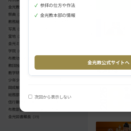
✓
参拝の仕方や作法
ツ
に
金光教報
(198)
巻頭言
(186)
ト
移
祭典
(163)
教務総長挨拶
(155)
✓
金光教本部の情報
ッ
動
教務総長
(144)
生神金光大神大祭
(130)
プ
す
写真
(130)
天地金乃神大祭
(120)
に
る
霊地
(105)
フラッシュナウ
(83)
戻
金光ミュージックフェスタ
(68)
る
学院
(64)
お出まし
(62)
布教功労者報徳祭
(61)
金光教公式サイトへ
教団独立記念祭
(58)
関連記事
教学研究所所長
(56)
正月
(56)
少年少女全国大会
(55)
災害関連
(53)
岡成敏正
(50)
竹部弘
(47)
総務部長
(46)
金光教学院長
(44)
次回から表示しない
信行期間朝の教話
(42)
お退け
(42)
布教部長
(41)
ご霊地の風景
(41)
金光図書館長
(39)