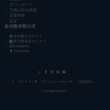
ダウンロード
天地は語る検索
災害関係
設定
金光教本部公式
金光教公式サイト
金光教放送センター
Instagram
Facebook
メ
ナ
イ
ビ
ン
ゲ
コ
ー
サイトマップ
プライバシーポリシー
ご利用規約
ン
シ
テ
ョ
©
金光教Followers.
ン
ン
ツ
へ
へ