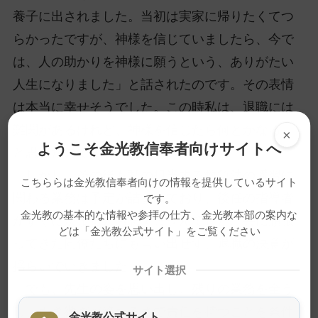
養子に出されました。当初は実家に帰りたくてつ
らかったですが、神様を信じていましたら、今で
は、人の助かりを神様に願うという、ありがたい
人生になりました」と話されたのです。その表情
は本当に幸せそうでした。この時私は、退職には
難関があるけれど、神様を信じたら何とかなる、
×
ようこそ金光教信奉者向けサイトへ
と思ったのです。
しかし、その後も私の担当する救急法の講習に
こちららは金光教信奉者向けの情報を提供しているサイト
関わる業務は予定が詰まっており、後任の指導者
です。
金光教の基本的な情報や参拝の仕方、金光教本部の案内な
がすぐに決まるとも思えませんでした。共に頑張
どは「金光教公式サイト」をご覧ください
ってきた同僚たちにも言い出せず、退職の決意が
揺らいでいきました。
サイト選択
でも、先生の姿を思い出し、残りの業務を全う
し、引き継ぎが終わるまで責任を持つことを条件
金光教公式サイト