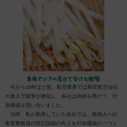
ッ
プ
し
て
ナ
ビ
ゲ
ー
シ
ョ
ン
に
今から15年ほど前、航空業界では格安航空会社
の参入で競争が激化し、各社は存続を懸けて、付
加価値を競い合いました。
当時、私が勤務していた会社では、急病人への
客室乗務員の対応技能の向上を付加価値の一つと