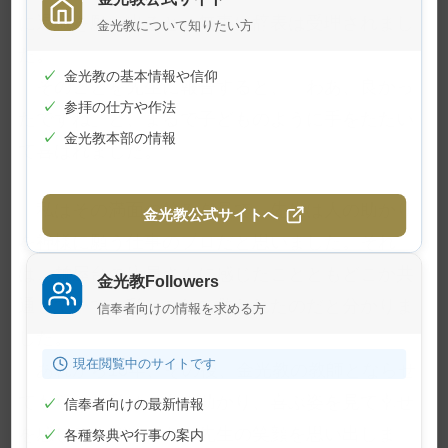
に退職を願い出ると、無事に辞表は受理されまし
金光教について知りたい方
た。
✓
金光教の基本情報や信仰
そのことを先生に報告すると、「わあ、良かっ
✓
参拝の仕方や作法
たですね」と、まるで子どものように手をたたい
✓
金光教本部の情報
て喜ばれました。
私はその満面の笑みを見て、先生は人の助かり
金光教公式サイトへ
を神様に願う仕事のプロだと思いました。それ
は、麺屋台の店員さんに感じたことともどこか共
金光教Followers
通していて、私はこれで救われたのだと分かりま
信奉者向けの情報を求める方
した。
現在閲覧中のサイトです
あれから10年、その後、金光教の教師とならせ
てもらった私は、人が助かり、喜ぶ姿を見て幸せ
✓
信奉者向けの最新情報
を感じるたびに、あの先生の笑顔を思い出しま
✓
各種祭典や行事の案内