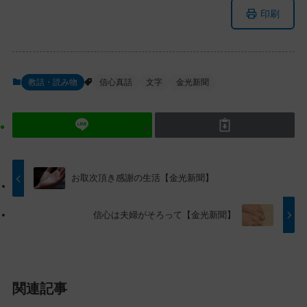
メ
ナ
印刷
イ
ビ
ン
ゲ
コ
ー
ン
シ
教話・読み物
信心真話
文字
金光新聞
テ
ョ
ン
ン
ツ
に
ト
移
ッ
動
プ
す
お取次頂き感謝の生活【金光新聞】
に
る
戻
信心は夫婦がそろって【金光新聞】
る
関連記事