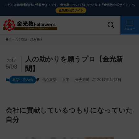
メ
ナ
こちらは信奉者向けの情報サイトです。金光教について知りたい方は「金光教公式サイト」へ
イ
ビ
金光教公式サイト
ン
ゲ
コ
ー
メニュー
ン
シ
ホーム
教話・読み物
テ
ョ
ン
ン
ツ
に
メ
人の助かりを願うプロ【金光新
2017
に
移
イ
5/03
聞】
ス
動
ン
2017年5月3日
教話・読み物
信心真話
文字
金光新聞
キ
す
コ
ッ
る
ン
プ
テ
ン
会社に貢献しているつもりになっていた
ツ
自分
を
ス
キ