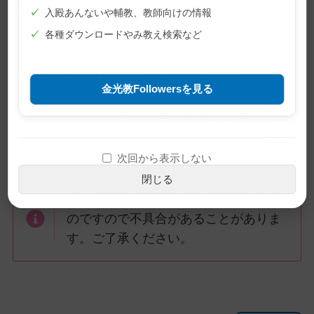
す。
✓
入殿あんないや輔教、教師向けの情報
✓
各種ダウンロードやみ教え検索など
※このお話は実話をもとに執筆されたものです
が、登場人物は仮名を原則としています。
金光教Followersを見る
（「心に届く信心真話」金光新聞2015年11月22日
号掲載）
次回から表示しない
閉じる
※この記事は旧サイトから移行したも
のですので不具合があることがありま
す。ご了承ください。