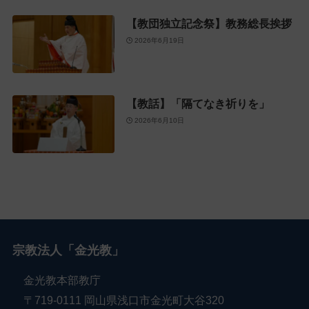
【教団独立記念祭】教務総長挨拶
2026年6月19日
【教話】「隔てなき祈りを」
2026年6月10日
宗教法人「金光教」
金光教本部教庁
〒719-0111 岡山県浅口市金光町大谷320