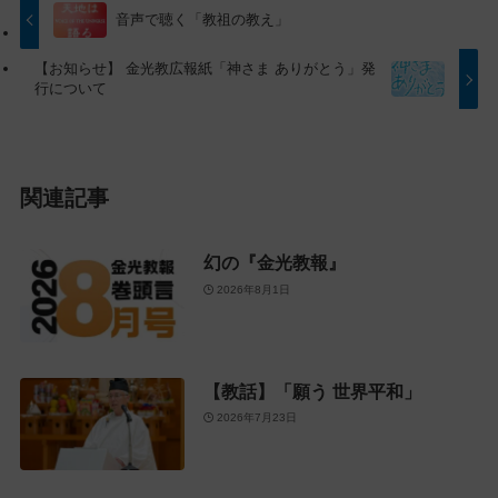
プ
す
音声で聴く「教祖の教え」
に
る
【お知らせ】 金光教広報紙「神さま ありがとう」発
戻
行について
る
関連記事
幻の『金光教報』
2026年8月1日
【教話】「願う 世界平和」
2026年7月23日