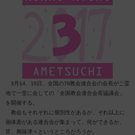
ッ
プ
し
て
ナ
ビ
ゲ
ー
シ
ョ
ン
3月14、15日、全国の78教会連合会の会長がご霊
に
地で一堂に会しての「全国教会連合会長協議会」
を開催する。
教会もそれぞれに個別性があるが、それ以上に
個体差がある連合会が集まって、何ができるか、
皆、興味津々というところだろうか。