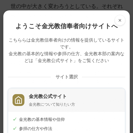
世の中が大きく変わろうとしている。それぞれ
の教会はさまざまな問題を抱えている。しかし、
×
その問題は個別のものとは言えない状況が生まれ
ようこそ金光教信奉者向けサイトへ
ている。宗教不信、伝統的な死生観の崩壊、少子
こちららは金光教信奉者向けの情報を提供しているサイト
高齢化、過疎化、限界集落など、社会から迫り来
です。
る問題が山積しているのである。
金光教の基本的な情報や参拝の仕方、金光教本部の案内な
どは「金光教公式サイト」をご覧ください
神様の願いを受けて同じ地域にお道開きのご縁
を頂いた教会同士、連帯し、その地域性を共有し
サイト選択
て、教団活動・教区活動の推進、「運動」の展開
などを求め合ってほしい。
金光教公式サイト
加えて、今の時代に特に重要なのは互助連絡機
金光教について知りたい方
能と思われる。教師の訃報連絡だけでなく、災害
時には一番頼りになり、力になり、助け合う存在
✓
金光教の基本情報や信仰
✓
参拝の仕方や作法
でもあろう。また、教師信徒の高齢化・過疎化に