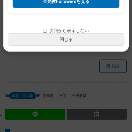
金光教Followersを見る
※この記事は旧サイトから移行したも
のですので不具合があることがありま
す。ご了承ください。
次回から表示しない
閉じる
メ
ナ
印刷
イ
ビ
ン
ゲ
コ
ー
ン
シ
教話・読み物
巻頭言
文字
金光教報
テ
ョ
ン
ン
ツ
に
ト
移
ッ
動