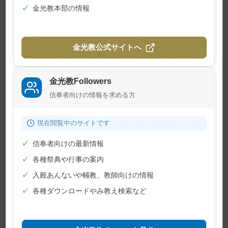
✓
金光教本部の情報
伴い、教会の孤立化も危惧される。ぜひ、「♪トン
トントンカラリンと隣組」のごとく、お隣さんの
顔・状況を知っていてほしい。醤しょう油ゆ や鍋
金光教公式サイトへ
の貸し借りではないが、「何か、困っていること
はありませんか」と、声の掛け合える教会同士で
金光教Followers
あってほしいと思う。
信奉者向けの情報を求める方
戦後、教団は「全教一新・全教一家」の精神で
現在閲覧中のサイトです
復興を果たした。立教百年は「信心の造営」を合
言葉に新たな道を確立した。
✓
信奉者向けの最新情報
さて、立教200年を視野に入れて、まずは3年後
✓
各種祭典や行事の案内
の立教160年をどうお迎えするかが、今、大切なこ
✓
入殿あんないや輔教、教師向けの情報
とと押さえている。そのスタートとして「全国教
✓
各種ダウンロードやみ教え検索など
会連合会長協議会」を開催したいと願っている。