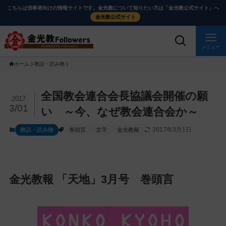
メ
ナ
こちらは信奉者向けの情報サイトです。金光教について知りたい方は「金光教公式サイト」へ
イ
ビ
金光教公式サイト
ン
ゲ
コ
ー
メニュー
ン
シ
ホーム
教話・読み物
テ
ョ
ン
ン
ツ
に
メ
全国教会連合会長協議会開催の願
2017
に
移
イ
3/01
い ～今、なぜ教会連合会か～
ス
動
ン
2017年3月1日
教話・読み物
巻頭言
文字
金光教報
キ
す
コ
ッ
る
ン
プ
テ
ン
金光教報 「天地」3月号 巻頭言
ツ
を
ス
キ