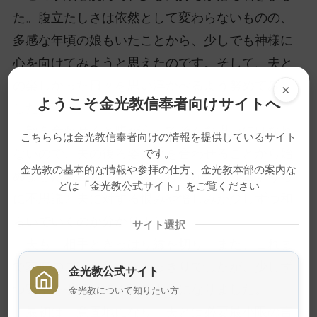
た。腹立たしさは依然として変わらないものの、
多感な年頃の娘もいたことから、少しでも神様に
心を向けてみようと思えたのです。そして、夫と
の楽しかった日々を思い浮かべるよう努めてみま
×
ようこそ金光教信奉者向けサイトへ
した。
顔を合わせると腹が立ってそんな思いにはなれ
こちららは金光教信奉者向けの情報を提供しているサイト
ないので、夫の後ろ姿に手を合わせることから始
です。
金光教の基本的な情報や参拝の仕方、金光教本部の案内な
めました。当初は形だけでしたが、繰り返すうち
どは「金光教公式サイト」をご覧ください
に不思議と夫に対する恨みや憎しみが少しずつ和
らいでいくのが分かりました。
サイト選択
夫も、相手ときっぱり縁を切り、また、これま
で家庭のことは私に任せっきりでしたが、少しず
金光教公式サイト
つ家事を手伝ってくれるようになりました。
金光教について知りたい方
最初は、意固地になり、夫とは必要最小限の言