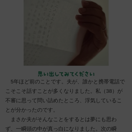
ッ
プ
し
て
ナ
ビ
ゲ
ー
シ
ョ
ン
5年ほど前のことです。夫が、誰かと携帯電話で
に
こそこそ話すことが多くなりました。私（38）が
不審に思って問い詰めたところ、浮気しているこ
とが分かったのです。
まさか夫がそんなことをするとは夢にも思わ
ず、一瞬頭の中が真っ白になりました。次の瞬