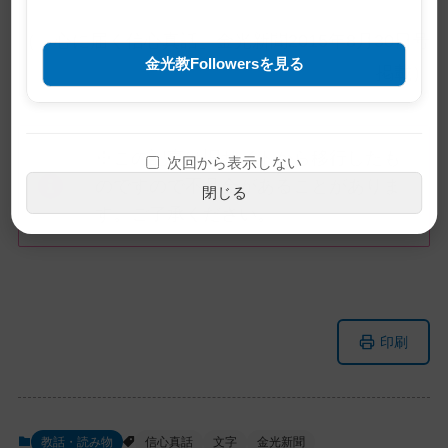
（「心に届く信心真話」金光新聞2015年8月30日号
金光教Followersを見る
掲載）
※この記事は旧サイトから移行したも
次回から表示しない
のですので不具合があることがありま
閉じる
す。ご了承ください。
メ
ナ
印刷
イ
ビ
ン
ゲ
コ
ー
ン
シ
教話・読み物
信心真話
文字
金光新聞