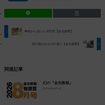
テ
ョ
ン
ン
ツ
に
ト
移
ッ
動
プ
す
神様から頂いた16日間【金光新聞】
に
る
戻
母の徳がおかげの基に【金光新聞】
る
関連記事
幻の『金光教報』
2026年8月1日