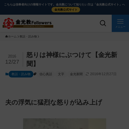
メ
ナ
こちらは信奉者向けの情報サイトです。金光教について知りたい方は「金光教公式サイト」へ
イ
ビ
金光教公式サイト
ン
ゲ
コ
ー
メニュー
ン
シ
ホーム
教話・読み物
テ
ョ
ン
ン
ツ
に
メ
怒りは神様にぶつけて【金光新
2016
に
移
イ
12/27
聞】
ス
動
ン
2016年12月27日
教話・読み物
信心真話
文字
金光新聞
キ
す
コ
ッ
る
ン
プ
テ
ン
夫の浮気に猛烈な怒りが込み上げ
ツ
を
ス
キ