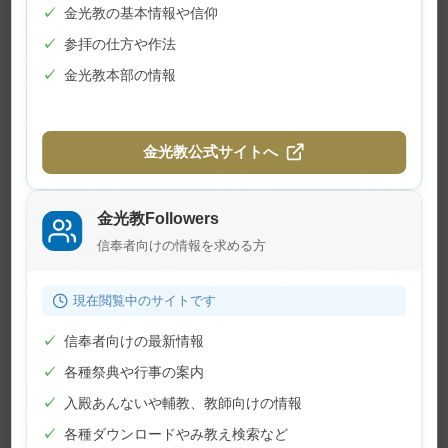
✓
金光教の基本情報や信仰
葉しか交わせませんでしたが、少しずつ変わって
✓
参拝の仕方や作法
いく夫の姿を見て、私の心もだんだんと穏やかに
✓
金光教本部の情報
なっていき、やがて夫婦の会話ができるようにな
っていきました。
金光教公式サイトへ
それから月日を重ねる中で、娘も結婚して子ど
もが生まれ、今春の教会の大祭には、家族皆で参
金光教Followers
拝することができました。その時、主人が初孫を
信奉者向けの情報を求める方
うれしそうに抱いている姿を目にして、あの時の
現在閲覧中のサイトです
先生のお取次と神様のお働きに、心からお礼を申
し上げました。
✓
信奉者向けの最新情報
✓
各種祭典や行事の案内
※このお話は実話をもとに執筆されたものです
✓
入殿あんないや輔教、教師向けの情報
が、登場人物は仮名を原則としています
✓
各種ダウンロードやみ教え検索など