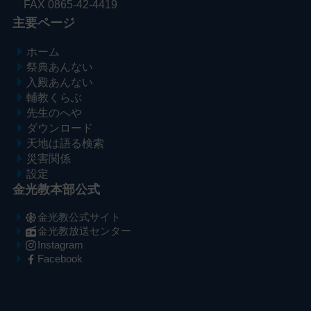
FAX 0865-42-4419
主要ページ
ホーム
祭典あんない
入殿あんない
輔教くらぶ
先生のへや
ダウンロード
天地は語る検索
災害関係
設定
金光教本部公式
金光教公式サイト
金光教放送センター
Instagram
Facebook
メ
ナ
イ
ビ