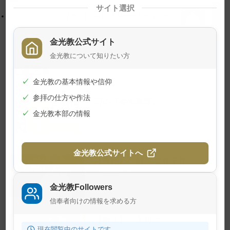
戻
サイト選択
る
【教話】3月22日 月例祭祭典後の教話
金光教公式サイト
金光教について知りたい方
関連記事
✓
金光教の基本情報や信仰
✓
参拝の仕方や作法
幻の『金光教報』
✓
金光教本部の情報
2026年8月1日
金光教公式サイトへ
【教話】「願う 世界平和」
2026年7月23日
金光教Followers
信奉者向けの情報を求める方
【教話】「大切に」
現在閲覧中のサイトです