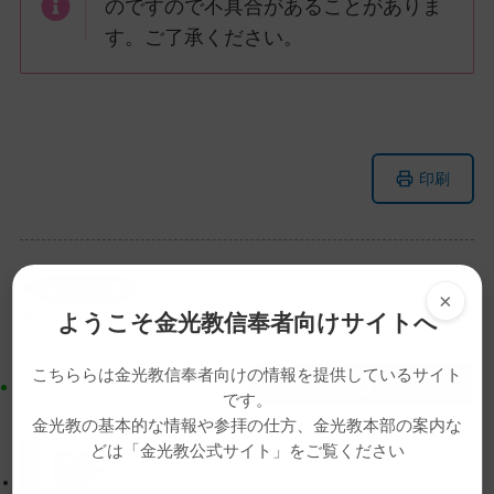
のですので不具合があることがありま
す。ご了承ください。
メ
ナ
印刷
イ
ビ
ン
ゲ
コ
ー
ン
シ
教話・読み物
×
テ
ョ
岡成敏正
教務総長
教務総長挨拶
教話
春季霊祭
ようこそ金光教信奉者向けサイトへ
ン
ン
ツ
に
こちららは金光教信奉者向けの情報を提供しているサイト
ト
移
です。
ッ
動
金光教の基本的な情報や参拝の仕方、金光教本部の案内な
プ
す
どは「金光教公式サイト」をご覧ください
に
る
3月18日 金光学園こども園 開園祈願祭