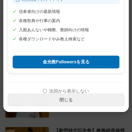
2026年7月10日
✓
信奉者向けの最新情報
✓
各種祭典や行事の案内
【巻頭言】神様の「ご都合」
✓
入殿あんないや輔教、教師向けの情報
2026年7月1日
✓
各種ダウンロードやみ教え検索など
金光教Followersを見る
【教主就任式】教務総長挨拶・教
主おことば・お礼のことば
2026年6月28日
次回から表示しない
【教話】「なんか、ちゃうんちゃ
閉じる
う？」
2026年6月22日
【教団独立記念祭】教務総長挨拶