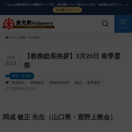
メ
ナ
こちらは信奉者向けの情報サイトです。金光教について知りたい方は「金光教公式サイト」へ
イ
ビ
金光教公式サイト
ン
ゲ
コ
ー
メニュー
ン
シ
ホーム
教話・読み物
テ
ョ
ン
ン
ツ
に
メ
【教務総長挨拶】3月20日 春季霊
2016
に
移
イ
3/23
祭
ス
動
ン
教話・読み物
キ
す
コ
岡成敏正
教務総長
教務総長挨拶
教話
春季霊祭
ッ
る
ン
2016年3月23日
プ
テ
ン
ツ
を
岡成 敏正 先生（山口県・鹿野上教会）
ス
キ