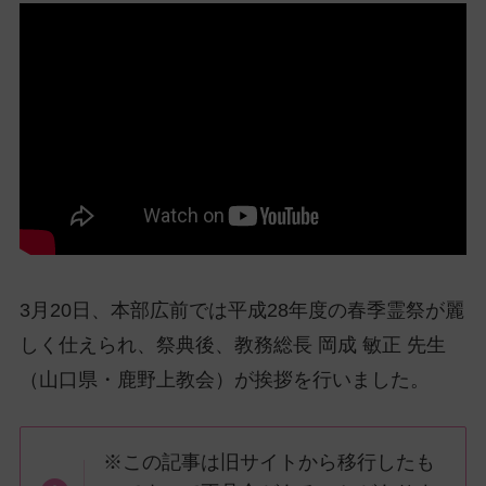
ッ
プ
し
て
ナ
ビ
ゲ
ー
シ
ョ
ン
3月20日、本部広前では平成28年度の春季霊祭が麗
に
しく仕えられ、祭典後、教務総長 岡成 敏正 先生
（山口県・鹿野上教会）が挨拶を行いました。
※この記事は旧サイトから移行したも