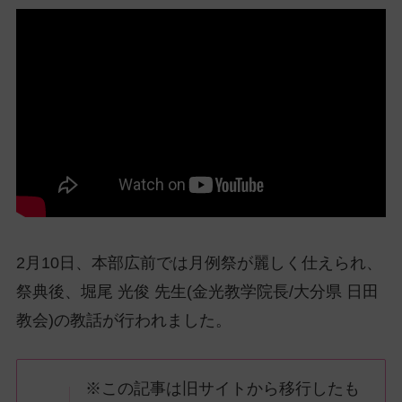
ッ
プ
し
て
ナ
ビ
ゲ
ー
シ
ョ
ン
に
2月10日、本部広前では月例祭が麗しく仕えられ、
祭典後、堀尾 光俊 先生(金光教学院長/大分県 日田
教会)の教話が行われました。
※この記事は旧サイトから移行したも