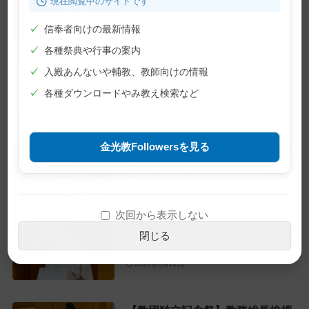
現在閲覧中のサイトです
2026年7月10日
✓
信奉者向けの最新情報
✓
各種祭典や行事の案内
【巻頭言】神様の「ご都合」
✓
入殿あんないや輔教、教師向けの情報
2026年7月1日
✓
各種ダウンロードやみ教え検索など
金光教Followersを見る
【教主就任式】教務総長挨拶・教
主おことば・お礼のことば
2026年6月28日
次回から表示しない
【教話】「なんか、ちゃうんちゃ
閉じる
う？」
2026年6月22日