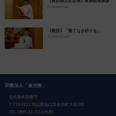
【教団独立記念祭】教務総長挨拶
2026年6月19日
【教話】「隔てなき祈りを」
2026年6月10日
宗教法人「金光教」
金光教本部教庁
〒719-0111 岡山県浅口市金光町大谷320
TEL 0865-42-3111(代表)