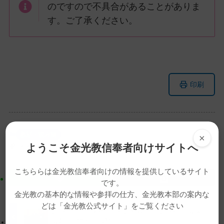
のですので不具合があることがありま
す。ご了承ください。
メ
ナ
印刷
イ
ビ
ン
ゲ
コ
ー
ン
シ
教話・読み物
×
テ
ョ
ようこそ金光教信奉者向けサイトへ
動画
堀尾光俊
教話
月例祭
金光教学院長
ン
ン
ツ
に
こちららは金光教信奉者向けの情報を提供しているサイト
ト
移
です。
ッ
動
金光教の基本的な情報や参拝の仕方、金光教本部の案内な
プ
す
どは「金光教公式サイト」をご覧ください
2月7日 一子大神景仰祈願祭並びに金光教霊地婦人
に
る
会創立90周年記念祭