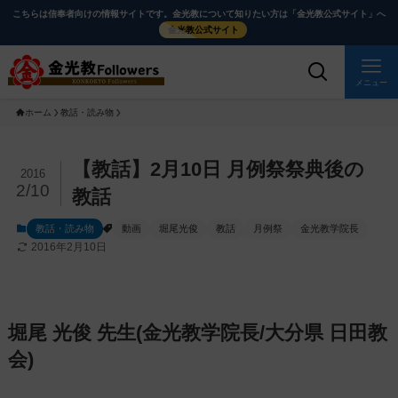
メ
ナ
こちらは信奉者向けの情報サイトです。金光教について知りたい方は「金光教公式サイト」へ
イ
ビ
金光教公式サイト
ン
ゲ
コ
ー
メニュー
ン
シ
ホーム
教話・読み物
テ
ョ
ン
ン
ツ
に
メ
【教話】2月10日 月例祭祭典後の
2016
に
移
イ
2/10
教話
ス
動
ン
教話・読み物
動画
堀尾光俊
教話
月例祭
金光教学院長
キ
す
コ
2016年2月10日
ッ
る
ン
プ
テ
ン
ツ
堀尾 光俊 先生(金光教学院長/大分県 日田教
を
会)
ス
キ