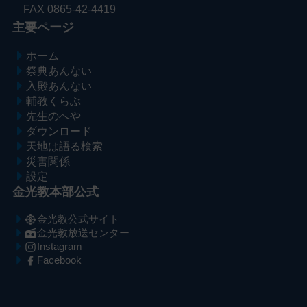
FAX 0865-42-4419
主要ページ
ホーム
祭典あんない
入殿あんない
輔教くらぶ
先生のへや
ダウンロード
天地は語る検索
災害関係
設定
金光教本部公式
金光教公式サイト
金光教放送センター
Instagram
Facebook
メ
ナ
イ
ビ