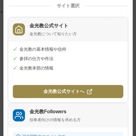
戻
サイト選択
る
2月13日 典楽会感謝祭並びに典楽功労者報徳祭
金光教公式サイト
金光教について知りたい方
関連記事
✓
金光教の基本情報や信仰
✓
参拝の仕方や作法
幻の『金光教報』
✓
金光教本部の情報
2026年8月1日
金光教公式サイトへ
【教話】「願う 世界平和」
2026年7月23日
金光教Followers
信奉者向けの情報を求める方
【教話】「大切に」