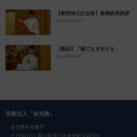
【教団独立記念祭】教務総長挨拶
2026年6月19日
【教話】「隔てなき祈りを」
2026年6月10日
宗教法人「金光教」
金光教本部教庁
〒719-0111 岡山県浅口市金光町大谷320