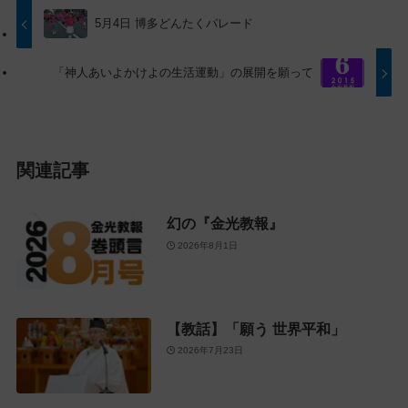
プ
す
5月4日 博多どんたくパレード
に
る
戻
「神人あいよかけよの生活運動」の展開を願って
る
関連記事
幻の『金光教報』
2026年8月1日
【教話】「願う 世界平和」
2026年7月23日