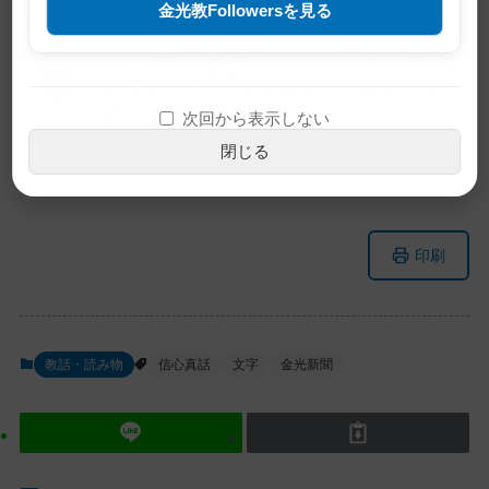
金光教Followersを見る
※この記事は旧サイトから移行したも
のですので不具合があることがありま
す。ご了承ください。
次回から表示しない
閉じる
メ
ナ
印刷
イ
ビ
ン
ゲ
コ
ー
ン
シ
教話・読み物
信心真話
文字
金光新聞
テ
ョ
ン
ン
ツ
に
ト
移
ッ
動