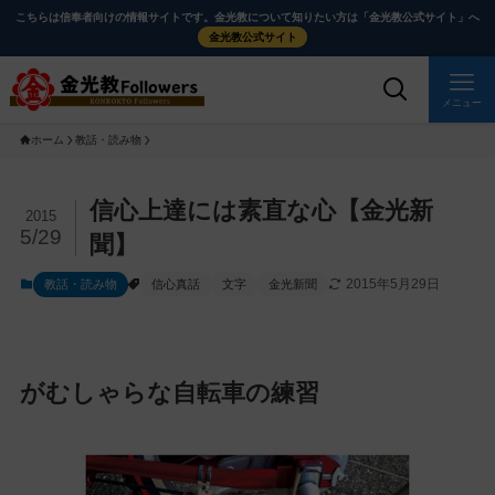
メ
ナ
こちらは信奉者向けの情報サイトです。金光教について知りたい方は「金光教公式サイト」へ
イ
ビ
金光教公式サイト
ン
ゲ
コ
ー
メニュー
ン
シ
ホーム
教話・読み物
テ
ョ
ン
ン
ツ
に
メ
信心上達には素直な心【金光新
2015
に
移
イ
5/29
聞】
ス
動
ン
2015年5月29日
教話・読み物
信心真話
文字
金光新聞
キ
す
コ
ッ
る
ン
プ
テ
ン
がむしゃらな自転車の練習
ツ
を
ス
キ