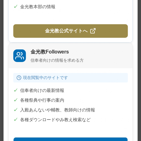
ません。
✓
金光教本部の情報
物事が思うように進まない時、その原因は他な
らぬ自分の中にあるのかもしれません。それを素
直に見詰め、一つずつ積み上げていく姿勢に、動
金光教公式サイトへ
かぬものでも動かす力が生まれるのです。
「おかげとは、まだ見ぬ手元にないものを求め
金光教Followers
信奉者向けの情報を求める方
ること。素直でないと、おかげは頂けません」。
かつて信心の大先輩が言われたこの言葉を思い出
現在閲覧中のサイトです
し、欲しがることばかり上手になって、神様にご
✓
信奉者向けの最新情報
苦労掛けている自分かもしれないと、日菜ちゃん
✓
各種祭典や行事の案内
の頑張りから気付かされた午後でした。
✓
入殿あんないや輔教、教師向けの情報
（金光新聞「心に届く信心真話」2014年5月4日号
✓
各種ダウンロードやみ教え検索など
掲載）