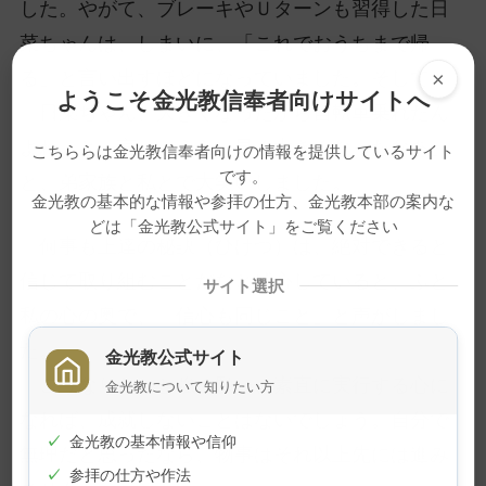
した。やがて、ブレーキやＵターンも習得した日
菜ちゃんは、しまいに、「これでおうちまで帰
×
る」と言い出すほどになっていました。そして
ようこそ金光教信奉者向けサイトへ
「日菜ちゃん、大きくなったから自転車乗れたん
よね」と一言。「えらい早く大きくなったなあ」
こちららは金光教信奉者向けの情報を提供しているサイト
です。
と、弟家族と私とで大笑いしました。
金光教の基本的な情報や参拝の仕方、金光教本部の案内な
どは「金光教公式サイト」をご覧ください
何事も上達の秘訣（ひけつ）は、絶対できると
信じて取り組むことだなと感心していると、ふと
サイト選択
私の心の奥で、「信心も同じこと」と声がしまし
た。
金光教公式サイト
こうなりたいと強く願い、素直に実行する心に
金光教について知りたい方
なれば、成就しないことはないでしょう。自分で
✓
金光教の基本情報や信仰
無理だと思ったなら、物事はそれ以上先には進み
✓
参拝の仕方や作法