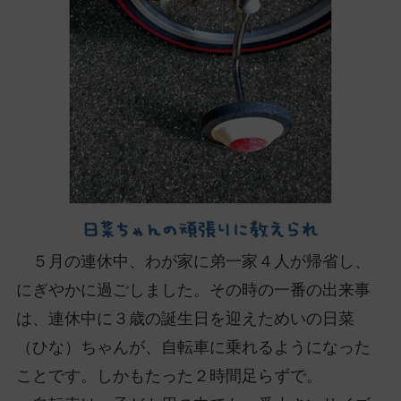
ッ
プ
し
て
ナ
ビ
ゲ
ー
シ
ョ
ン
に
５月の連休中、わが家に弟一家４人が帰省し、
にぎやかに過ごしました。その時の一番の出来事
は、連休中に３歳の誕生日を迎えためいの日菜
（ひな）ちゃんが、自転車に乗れるようになった
ことです。しかもたった２時間足らずで。