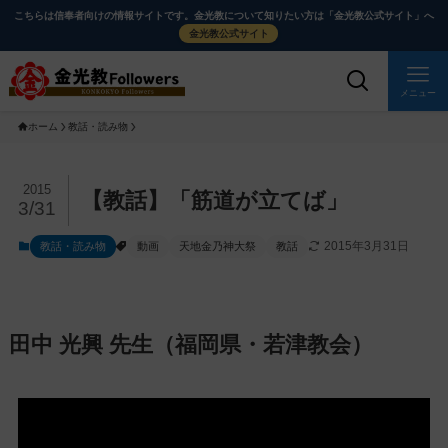
メ
ナ
こちらは信奉者向けの情報サイトです。金光教について知りたい方は「金光教公式サイト」へ
イ
ビ
金光教公式サイト
ン
ゲ
コ
ー
メニュー
ン
シ
ホーム
教話・読み物
テ
ョ
ン
ン
ツ
に
メ
2015
【教話】「筋道が立てば」
3/31
に
移
イ
ス
動
ン
2015年3月31日
教話・読み物
動画
天地金乃神大祭
教話
キ
す
コ
ッ
る
ン
プ
テ
ン
田中 光興 先生（福岡県・若津教会）
ツ
を
ス
キ