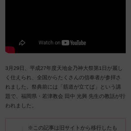
ッ
プ
し
て
ナ
ビ
ゲ
ー
シ
3月29日、平成27年度天地金乃神大祭第1日が麗し
ョ
ン
く仕えられ、全国からたくさんの信奉者が参拝さ
に
れました。祭典前には「筋道が立てば」という講
題で、福岡県・若津教会 田中 光興 先生の教話が行
われました。
※この記事は旧サイトから移行したも