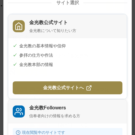
サイト選択
戻
天地金乃神大祭を迎えて
る
金光教公式サイト
金光教について知りたい方
関連記事
✓
金光教の基本情報や信仰
幻の『金光教報』
✓
参拝の仕方や作法
2026年8月1日
✓
金光教本部の情報
金光教公式サイトへ
【教話】「願う 世界平和」
2026年7月23日
金光教Followers
信奉者向けの情報を求める方
【教話】「大切に」
現在閲覧中のサイトです
2026年7月10日