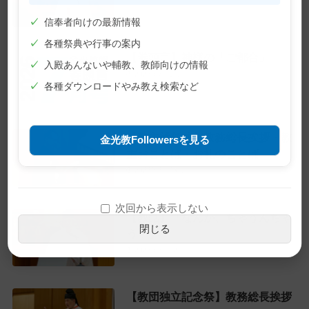
✓
信奉者向けの最新情報
✓
各種祭典や行事の案内
【巻頭言】神様の「ご都合」
✓
入殿あんないや輔教、教師向けの情報
2026年7月1日
✓
各種ダウンロードやみ教え検索など
【教主就任式】教務総長挨拶・教
金光教Followersを見る
主おことば・お礼のことば
2026年6月28日
次回から表示しない
【教話】「なんか、ちゃうんちゃ
閉じる
う？」
2026年6月22日
【教団独立記念祭】教務総長挨拶