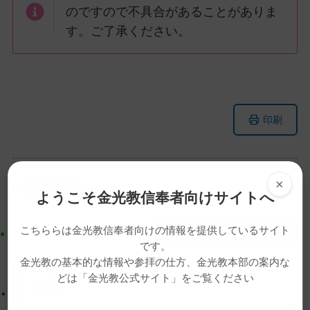
のですので不具合があることがありま
す。ご了承ください。
メ
ナ
印刷
イ
ビ
ン
ゲ
コ
ー
ン
シ
×
教話・読み物
動画
天地金乃神大祭
教話
ようこそ金光教信奉者向けサイトへ
テ
ョ
ン
ン
こちららは金光教信奉者向けの情報を提供しているサイト
ツ
に
です。
ト
移
金光教の基本的な情報や参拝の仕方、金光教本部の案内な
ッ
動
どは「金光教公式サイト」をご覧ください
プ
す
震災から４年を迎えて―被災地教会長インタビュー④
に
る