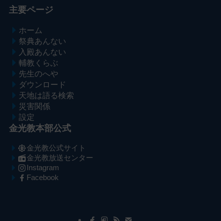
主要ページ
ホーム
祭典あんない
入殿あんない
輔教くらぶ
先生のへや
ダウンロード
天地は語る検索
災害関係
設定
金光教本部公式
金光教公式サイト
金光教放送センター
Instagram
Facebook
メ
ナ
イ
ビ
ン
ゲ