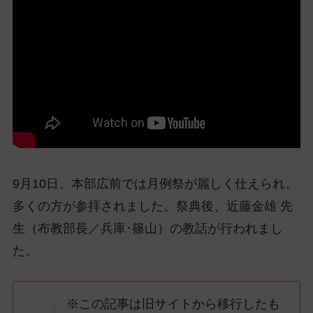
ッ
プ
し
て
ナ
ビ
ゲ
ー
シ
ョ
9月10日、本部広前では月例祭が麗しく仕えられ、
ン
に
多くの方が参拝されました。祭典後、近藤金雄 先
生（布教部長／兵庫･篠山）の教話が行われまし
た。
※この記事は旧サイトから移行したも