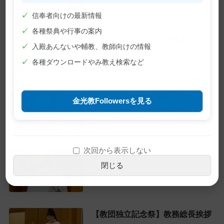
✓
信奉者向けの最新情報
✓
各種祭典や行事の案内
【巻頭言】神様の「ご都合」
✓
入殿あんないや輔教、教師向けの情報
2026年7月1日
✓
各種ダウンロードやみ教え検索など
【教主就任式】教務総長挨拶・教
金光教Followersを見る
主おことば・お礼のことば
2026年6月28日
次回から表示しない
【教話】「なんか、ちゃうんちゃ
閉じる
う？」
2026年6月22日
【教団独立記念祭】教務総長挨拶