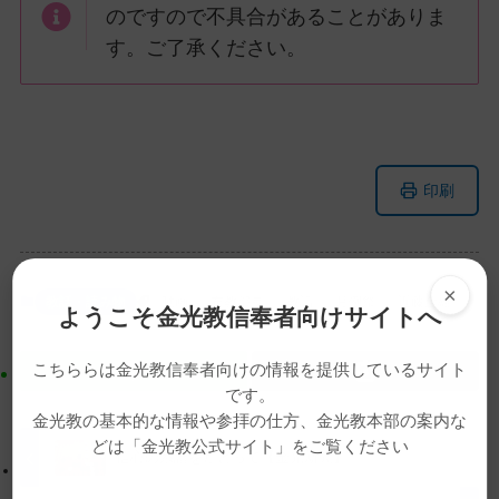
のですので不具合があることがありま
す。ご了承ください。
メ
ナ
印刷
イ
ビ
ン
ゲ
コ
ー
ン
シ
×
教話・読み物
動画
布教部長
教話
月例祭
近藤金雄
ようこそ金光教信奉者向けサイトへ
テ
ョ
ン
ン
こちららは金光教信奉者向けの情報を提供しているサイト
ツ
に
です。
ト
移
金光教の基本的な情報や参拝の仕方、金光教本部の案内な
ッ
動
どは「金光教公式サイト」をご覧ください
プ
す
信心の系譜をたどって【金光新聞】
に
る