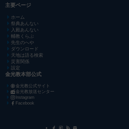
主要ページ
ホーム
祭典あんない
入殿あんない
輔教くらぶ
先生のへや
ダウンロード
天地は語る検索
災害関係
設定
金光教本部公式
金光教公式サイト
金光教放送センター
Instagram
Facebook
メ
ナ
イ
ビ
ン
ゲ