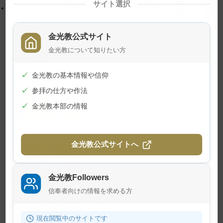
サイト選択
戻
神様からの信心の試験【金光新聞】
る
金光教公式サイト
金光教について知りたい方
関連記事
✓
金光教の基本情報や信仰
幻の『金光教報』
✓
参拝の仕方や作法
2026年8月1日
✓
金光教本部の情報
金光教公式サイトへ
【教話】「願う 世界平和」
2026年7月23日
金光教Followers
信奉者向けの情報を求める方
【教話】「大切に」
現在閲覧中のサイトです
2026年7月10日