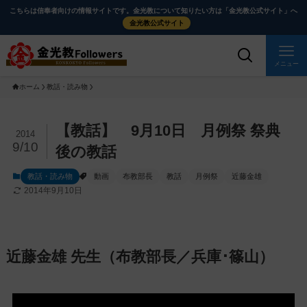
メ
ナ
こちらは信奉者向けの情報サイトです。金光教について知りたい方は「金光教公式サイト」へ
イ
ビ
金光教公式サイト
ン
ゲ
コ
ー
メニュー
ン
シ
ホーム
教話・読み物
テ
ョ
ン
ン
ツ
に
メ
【教話】 9月10日 月例祭 祭典
2014
に
移
イ
9/10
後の教話
ス
動
ン
教話・読み物
動画
布教部長
教話
月例祭
近藤金雄
キ
す
コ
2014年9月10日
ッ
る
ン
プ
テ
ン
ツ
近藤金雄 先生（布教部長／兵庫･篠山）
を
ス
キ