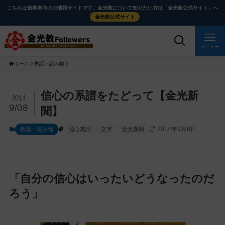
メ
ナ
こちらは信奉者向けの情報サイトです。金光教について知りたい方は「金光教公式サイト」へ
イ
ビ
金光教公式サイト
ン
ゲ
コ
ー
メニュー
ン
シ
ホーム
教話・読み物
テ
ョ
ン
ン
ツ
に
メ
信心の系譜をたどって【金光新
2014
に
移
イ
9/08
聞】
ス
動
ン
2014年9月8日
教話・読み物
信心真話
文字
金光新聞
キ
す
コ
ッ
る
ン
プ
テ
ン
「自分の信心はいったいどうなったのだ
ツ
ろう」
を
ス
キ