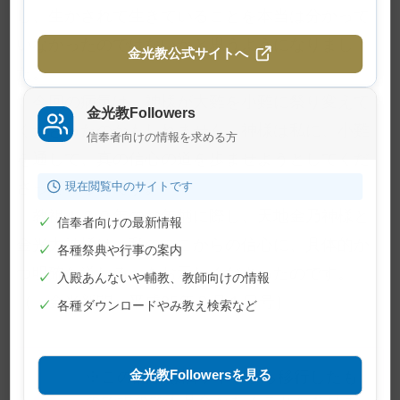
し、生かされて生きていることを本当は分かって
いなかったのではないかと思うようになりまし
金光教公式サイトへ
た。
今回の病気は、神様が大難を小難に祭り変えて
金光教Followers
くださったのかもしれません。神様は私に、小難
信奉者向けの情報を求める方
を通して、真の信心の道を歩ませようとしてくだ
さっているのです。
現在閲覧中のサイトです
教祖１３０年のお年柄に際し、天地金乃神様と
✓
信奉者向けの最新情報
金光大神様は、私のここからの信心に、具体的か
✓
各種祭典や行事の案内
つ明確な道しるべをお示しくださったのです。
✓
入殿あんないや輔教、教師向けの情報
（『金光新聞』平成25年９月１日号）
✓
各種ダウンロードやみ教え検索など
金光教Followersを見る
※この記事は旧サイトから移行したも