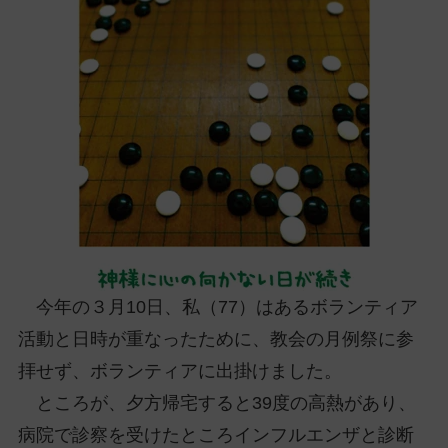
ッ
プ
し
て
ナ
ビ
ゲ
ー
シ
ョ
ン
に
今年の３月10日、私（77）はあるボランティア
活動と日時が重なったために、教会の月例祭に参
拝せず、ボランティアに出掛けました。
ところが、夕方帰宅すると39度の高熱があり、
病院で診察を受けたところインフルエンザと診断