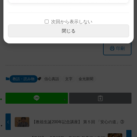
のですので不具合があることがありま
す。ご了承ください。
次回から表示しない
閉じる
メ
ナ
印刷
イ
ビ
ン
ゲ
コ
ー
ン
シ
教話・読み物
信心真話
文字
金光新聞
テ
ョ
ン
ン
ツ
に
ト
移
ッ
動
プ
す
【教祖生誕200年記念講座】 第５回 「安心の道」③
に
る
戻