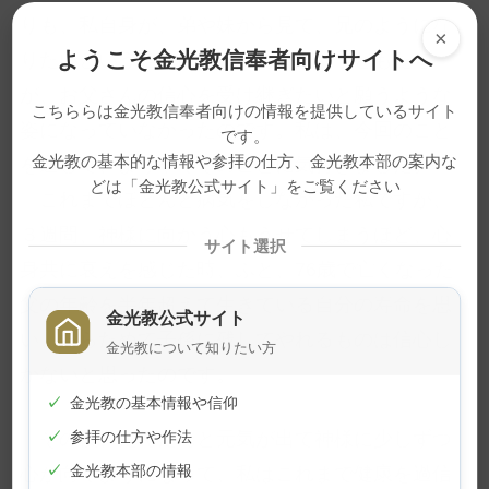
りも、私自身が、弟や妹から見て、兄のようにな
×
ようこそ金光教信奉者向けサイトへ
りたいという信心になっておらず、子どもたち
が、お父さんの信心を受け継ぎたいと願うような
こちららは金光教信奉者向けの情報を提供しているサイト
姿になっていなかったのです。私は、今回のこと
です。
金光教の基本的な情報や参拝の仕方、金光教本部の案内な
を通して、ようやくそのことに気付きました。
どは「金光教公式サイト」をご覧ください
これまでほとんど病気をしなかった私ですが、
３週間、神様に向かう心もうせてしまうほど、心
サイト選択
身共に衰えを感じた時、ふと、76歳で亡くなった
父の年齢を半年超えて生きている自分の寿命を思
金光教公式サイト
い、あらためて子孫に残してやれるものは信心し
金光教について知りたい方
かないと思ったのです。
✓
金光教の基本情報や信仰
その後、だんだんと元気が出て神様に少しずつ
✓
参拝の仕方や作法
心が向くようになって、私はこれまで健康を過信
✓
金光教本部の情報