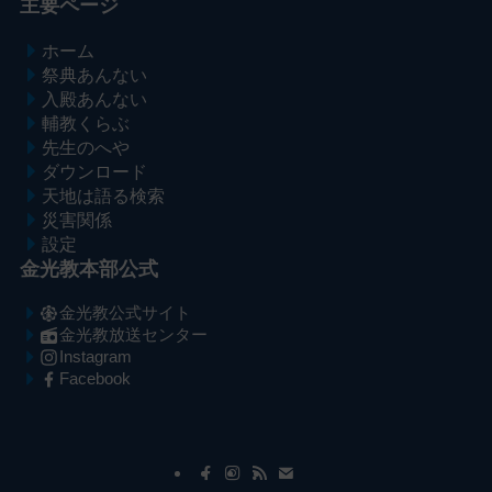
主要ページ
ホーム
祭典あんない
入殿あんない
輔教くらぶ
先生のへや
ダウンロード
天地は語る検索
災害関係
設定
金光教本部公式
金光教公式サイト
金光教放送センター
Instagram
Facebook
メ
ナ
イ
ビ
ン
ゲ