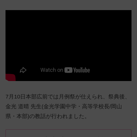
ッ
プ
し
て
ナ
ビ
ゲ
ー
シ
ョ
ン
に
7月10日本部広前では月例祭が仕えられ、祭典後、
金光 道晴 先生(金光学園中学・高等学校長/岡山
県・本部)の教話が行われました。