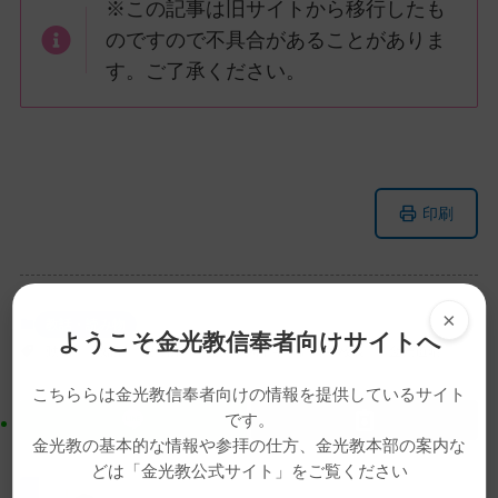
※この記事は旧サイトから移行したも
のですので不具合があることがありま
す。ご了承ください。
メ
ナ
印刷
イ
ビ
ン
ゲ
コ
ー
ン
シ
×
教話・読み物
ようこそ金光教信奉者向けサイトへ
テ
ョ
動画
教話
月例祭
金光学園中学・高等学校長
金光道晴
ン
ン
ツ
に
こちららは金光教信奉者向けの情報を提供しているサイト
です。
ト
移
金光教の基本的な情報や参拝の仕方、金光教本部の案内な
ッ
動
どは「金光教公式サイト」をご覧ください
プ
す