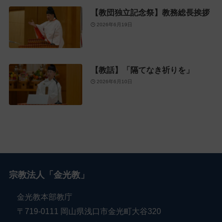
【教団独立記念祭】教務総長挨拶
2026年6月19日
【教話】「隔てなき祈りを」
2026年6月10日
宗教法人「金光教」
金光教本部教庁
〒719-0111 岡山県浅口市金光町大谷320