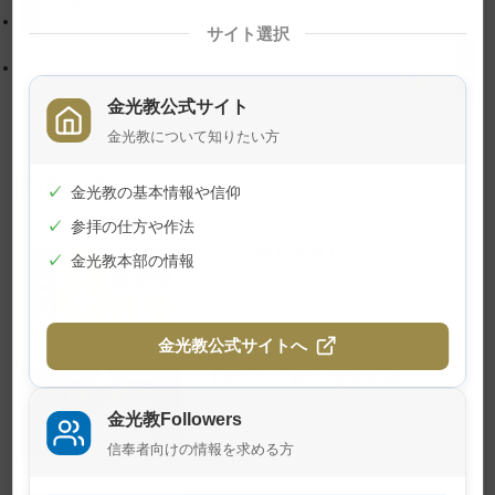
に
る
紙芝居「乳ガンの手術を待ちながら」
サイト選択
戻
る
全ては両親の祈りの中【金光新聞】
金光教公式サイト
金光教について知りたい方
関連記事
✓
金光教の基本情報や信仰
✓
参拝の仕方や作法
幻の『金光教報』
✓
金光教本部の情報
2026年8月1日
金光教公式サイトへ
【教話】「願う 世界平和」
2026年7月23日
金光教Followers
信奉者向けの情報を求める方