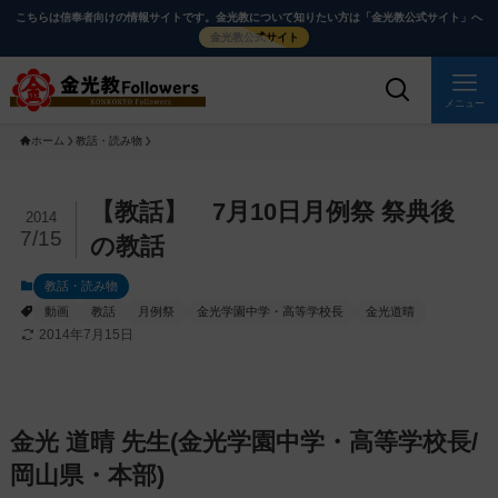
メ
ナ
こちらは信奉者向けの情報サイトです。金光教について知りたい方は「金光教公式サイト」へ
イ
ビ
金光教公式サイト
ン
ゲ
コ
ー
メニュー
ン
シ
ホーム
教話・読み物
テ
ョ
ン
ン
ツ
に
メ
【教話】 7月10日月例祭 祭典後
2014
に
移
イ
7/15
の教話
ス
動
ン
教話・読み物
キ
す
コ
動画
教話
月例祭
金光学園中学・高等学校長
金光道晴
ッ
る
ン
2014年7月15日
プ
テ
ン
ツ
を
金光 道晴 先生(金光学園中学・高等学校長/
ス
岡山県・本部)
キ