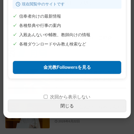
【教話】「大切に」
現在閲覧中のサイトです
2026年7月10日
✓
信奉者向けの最新情報
✓
各種祭典や行事の案内
✓
入殿あんないや輔教、教師向けの情報
【巻頭言】神様の「ご都合」
✓
各種ダウンロードやみ教え検索など
2026年7月1日
金光教Followersを見る
【教主就任式】教務総長挨拶・教
主おことば・お礼のことば
2026年6月28日
次回から表示しない
閉じる
【教話】「なんか、ちゃうんちゃ
う？」
2026年6月22日