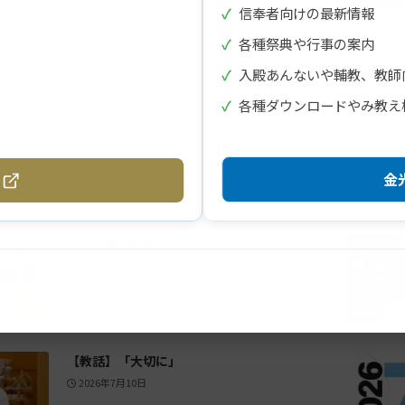
✓
信奉者向けの最新情報
✓
各種祭典や行事の案内
月22日 本部広前 月例祭
✓
入殿あんないや輔教、教師
✓
各種ダウンロードやみ教え
金光
幻の『金光教報』
2026年8月1日
【教話】「大切に」
2026年7月10日