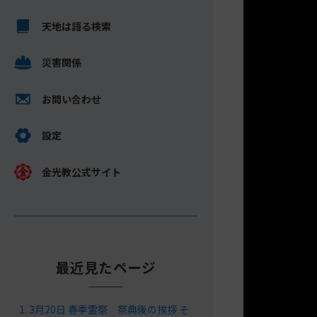
キ
メ
ッ
天地は語る検索
イ
プ
ン
し
災害関係
コ
て
ン
ナ
テ
お問い合わせ
ビ
ン
ゲ
ツ
設定
ー
へ
シ
金光教公式サイト
ョ
ン
に
最近見たページ
3月20日 春季霊祭 祭典後の挨拶 そ