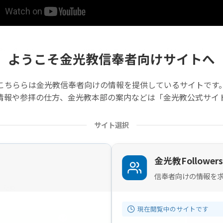
霊祭 祭典後の挨拶 佐藤光俊教務総長 その2です。【11分30秒】
ようこそ金光教信奉者向けサイトへ
の記事は旧サイトから移行したものですので不具合があることがあ
こちららは金光教信奉者向けの情報を提供しているサイトです
情報や参拝の仕方、金光教本部の案内などは「金光教公式サイ
サイト選択
金光教Followers
信奉者向けの情報を
動画
現在閲覧中のサイトです