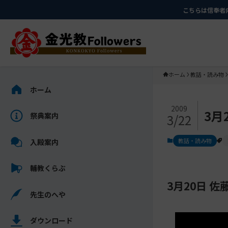
メ
ナ
こちらは信奉者
イ
ビ
ン
ゲ
コ
ー
ン
シ
テ
ョ
ホーム
教話・読み物
ン
ン
サ
ホーム
ツ
に
イ
メ
に
移
ド
2009
3月
祭典案内
3/22
イ
ス
動
バ
ン
キ
す
ー
教話・読み物
入殿案内
コ
ッ
る
を
ン
プ
ス
輔教くらぶ
テ
キ
ン
3月20日 
ッ
先生のへや
ツ
プ
を
し
ス
ダウンロード
て