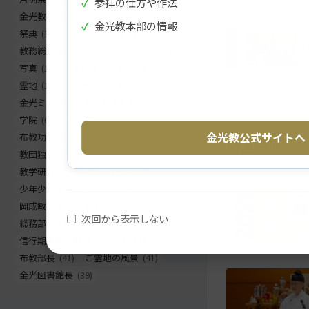
✓
参拝の仕方や作法
ト
移
金光教報
(198)
巻頭言
(186)
✓
金光教本部の情報
ッ
動
祭典
(163)
教務総長挨拶
(155)
プ
す
3
教務総長
(144)
生神金光大神大祭
(130)
に
る
写真
(130)
天地金乃神大祭
(120)
戻
霊地
(105)
フラッシュナウ
(83)
る
金光ミュージックフェスタ
(68)
学院
(64)
お出まし
(62)
金光教公式サイトへ
布教功労者報徳祭
(61)
関連記事
教団独立記念祭
(58)
教学研究所所長
(56)
正月
(56)
少年少女全国大会
(55)
災害関連
(54)
岡成敏正
(50)
竹部弘
(47)
次回から表示しない
総務部長
(46)
金光教学院長
(44)
信行期間朝の教話
(42)
お退け
(42)
布教部長
(41)
ご霊地の風景
(41)
金光図書館長
(39)