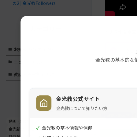
の2 | 金光教Followers
カテゴリー
3月20日 春季
お知らせ･案内
(325)
※こ
金光教の基本的な
ニュース
(977)
教話・読み物
(1,566)
メ
ナ
イ
ビ
ン
ゲ
金光教公式サイト
タグ
コ
ー
金光教について知りたい方
ン
シ
教話・読み物
テ
ョ
動画
(1497)
文字
(1023)
教話
(662)
ン
ン
✓
金光教の基本情報や信仰
金光新聞
(562)
信心真話
(443)
ツ
に
月例祭
(441)
お知らせ
(261)