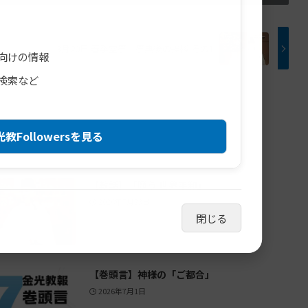
3月20日 春季霊祭 祭典後の挨拶 その1
向けの情報
検索など
教Followersを見る
【教話】「願う 世界平和」
2026年7月23日
閉じる
【巻頭言】神様の「ご都合」
2026年7月1日