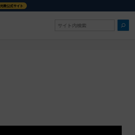
金光教公式サイト
検
索