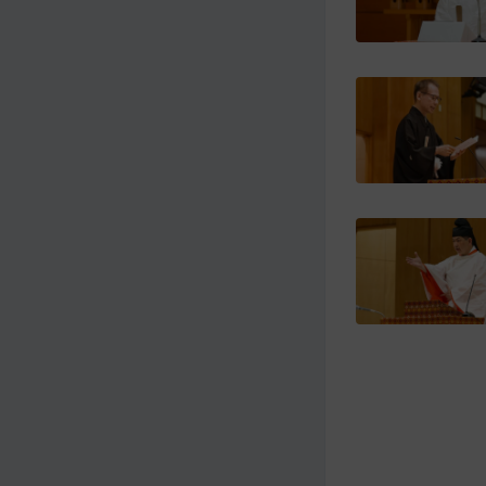
メ
ナ
イ
ビ
ン
ゲ
コ
ー
ン
シ
テ
ョ
ン
ン
ツ
ト
へ
ッ
プ
に
移
動
す
る