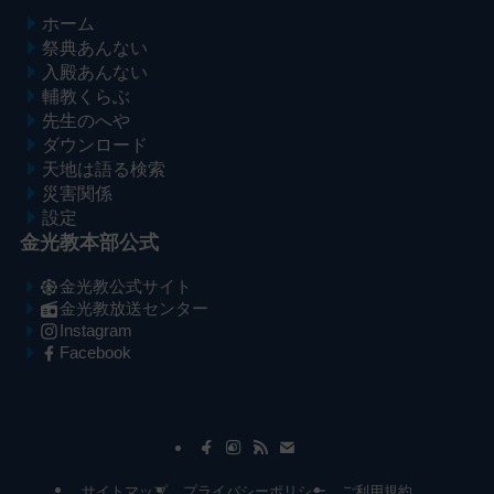
ホーム
祭典あんない
入殿あんない
輔教くらぶ
先生のへや
ダウンロード
天地は語る検索
災害関係
設定
金光教本部公式
金光教公式サイト
金光教放送センター
Instagram
Facebook
メ
ナ
イ
ビ
ン
ゲ
コ
ー
サイトマップ
プライバシーポリシー
ご利用規約