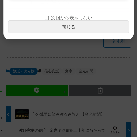
す。ご了承ください。
次回から表示しない
閉じる
メ
ナ
印刷
イ
ビ
ン
ゲ
コ
ー
ン
シ
教話・読み物
信心真話
文字
金光新聞
テ
ョ
ン
ン
ツ
に
ト
移
ッ
動
プ
す
心の隙間に染み渡るみ教え 【金光新聞】
に
る
戻
教師家庭の信心─金光キクヨ姫五十年に当たって
る