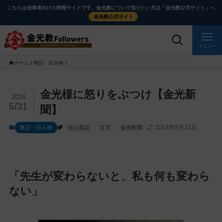
メ
ナ
こちらは信奉者向けの情報サイトです。金光教について知りたい方は「金光教公式サイト」へ
イ
ビ
金光教公式サイト
ン
ゲ
コ
ー
メニュー
ン
シ
ホーム
教話・読み物
テ
ョ
ン
ン
ツ
に
メ
金光様に怒りをぶつけ【金光新
2014
に
移
イ
5/31
聞】
ス
動
ン
2014年5月31日
教話・読み物
信心真話
文字
金光新聞
キ
す
コ
ッ
る
ン
プ
テ
ン
「先生が変わらないと、私も何も変わら
ツ
ない」
を
ス
キ