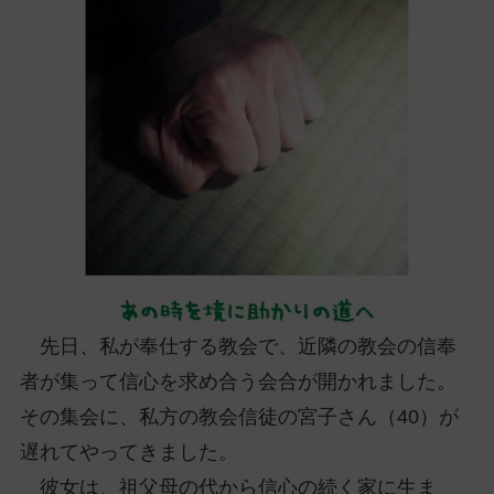
ッ
プ
し
て
ナ
ビ
ゲ
ー
シ
ョ
ン
に
先日、私が奉仕する教会で、近隣の教会の信奉
者が集って信心を求め合う会合が開かれました。
その集会に、私方の教会信徒の宮子さん（40）が
遅れてやってきました。
彼女は、祖父母の代から信心の続く家に生ま