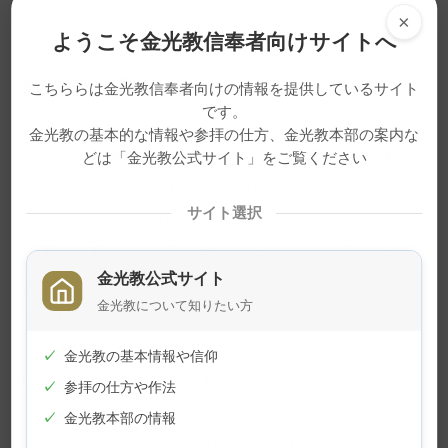
×
ようこそ金光教信奉者向けサイトへ
金光様の祈りに助けられ
こちららは金光教信奉者向けの情報を提供しているサイト
です。
金光教の基本的な情報や参拝の仕方、金光教本部の案内な
その後、曲折を経ながらも、いま私は父の後を
どは「金光教公式サイト」をご覧ください
継いで教会長のご用をさせて頂いています。
サイト選択
昨年、金光様のお取次を頂いている中で、じっ
と優しく私を包み込んでくださるような温かさを
金光教公式サイト
感じ、12年前のことが頭をかすめました。そし
金光教について知りたい方
て、あの時から自分は助かりへの道を歩み出し、
ここまでたどり着いたことを思うと、そのありが
✓
金光教の基本情報や信仰
たさにしばらく涙が止まりませんでした。
✓
参拝の仕方や作法
✓
金光教本部の情報
あらためて思えば、先日、私を責め立てていた