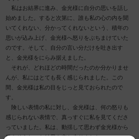
私はお結界に進み、金光様に自分の思いを話し
始めました。すると次第に、誰も私の心の内を聞
いてくれない、分かってくれないという、積年の
思いが込み上げ、金光様へ怒りをぶちまけていた
のです。そして、自分の言い分だけを吐き出す
と、金光様をにらみ据えました。
それが、どれほどの時間だったのか分かりませ
んが、私にはとても長く感じられました。この
間、金光様は私の目をじっと見ておられたので
す。
険しい表情の私に対し、金光様は、何の怒りも
感じられない表情で、真っすぐに私を見てくださ
っていました。私は、動揺して思わず金光様から
目をそらし、お結界を立ち去りました。