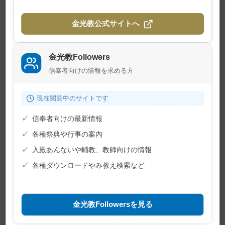
宮子さんは、私自身の姿でもあったのです。
金光教公式サイトへ
私も以前は、物事の不条理さを恨み、苦しんで
いましたが、金光様の祈りに助けられ、この道の
金光教Followers
信心に導かれてここまで立ち戻ることができたの
信奉者向けの情報を求める方
です。
金光様のあの真っすぐなまなざしには遠く及ば
現在閲覧中のサイトです
ない私ですが、お参りする方のどんな訴えや苦し
✓
信奉者向けの最新情報
みも、どこまでも寄り添い、受け止めていけるご
✓
各種祭典や行事の案内
用となるよう、お役に立たせて頂きたいと、心よ
✓
入殿あんないや輔教、教師向けの情報
り願っています。
✓
各種ダウンロードやみ教え検索など
※この記事は旧サイトから移行したも
金光教Followersを見る
のですので不具合があることがありま