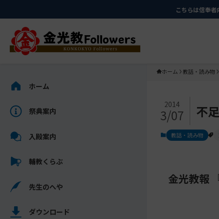
メ
ナ
こちらは信奉者
イ
ビ
ン
ゲ
コ
ー
ン
シ
テ
ョ
ホーム
教話・読み物
ン
ン
サ
ホーム
ツ
に
イ
メ
に
移
ド
2014
不
祭典案内
3/07
イ
ス
動
バ
ン
キ
す
ー
教話・読み物
入殿案内
コ
ッ
る
を
ン
プ
ス
輔教くらぶ
テ
キ
ン
金光教報 
ッ
先生のへや
ツ
プ
を
し
ス
ダウンロード
て