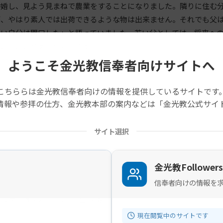
婚し、見よう見まねで農業をすることになりました。隣りに住む分
が、やはり素人では出荷できるような物は出来ません。それでも父
ない自分は閉口した」と語っていました。若い父としては、将来へ
という思いがあったようです。
onkokyo.info/kyokai/undou/2014_kyoho/201403_html (リンク切
ようこそ金光教信奉者向けサイトへ
こちららは金光教信奉者向けの情報を提供しているサイトです
の記事は旧サイトから移行したものですので不具合があることがあ
情報や参拝の仕方、金光教本部の案内などは「金光教公式サイ
サイト選択
金光教Followers
信奉者向けの情報を
文字
神人あいよかけよの生活運動
現在閲覧中のサイトです