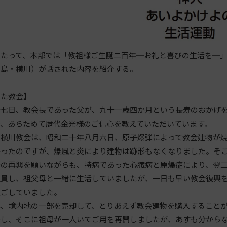
たって、本部では「教祖様ご生誕二百年─お礼と喜びの生活を─」
広島・横川）が話された内容を紹介する。
した教会】
七日、教会長であった父が、九十一歳四か月という長寿のおかげを
で、あらためて歴代金光様のご信心を教えていただいています。
横川教会は、昭和二十年八月六日、原子爆弾によって教会建物が焼
かったのですが、爆風と炎により建物は跡形もなくなりました。そ
の再興を願いながらも、持病であった心臓病と原爆症により、翌二
復員し、祖父母と一緒に生活していましたが、一日も早い教会復興
過ごしていました。
、境内地の一部を売却して、とりあえず教会建物を購入することが
築し、そこに祖母が一人いてご用を再開しましたが、あすも分から