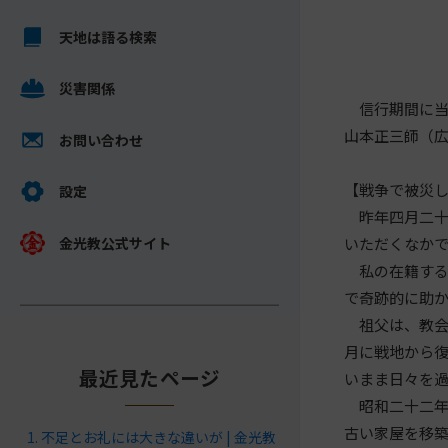
キ
メ
ッ
天地は語る検索
イ
プ
ン
し
災害関係
コ
信行期間に当
て
ン
山本正三師（
ナ
テ
お問い合わせ
ビ
ン
ゲ
【戦争で被災
ツ
設定
ー
へ
昨年四月二十
シ
金光教公式サイト
いただくなか
ョ
私の在籍する
ン
で奇跡的に助
に
祖父は、教会
月に戦地から
最近見たページ
いまま日々を
昭和二十二年
古い家屋を移
不足とお礼には大きな違いが | 金光教