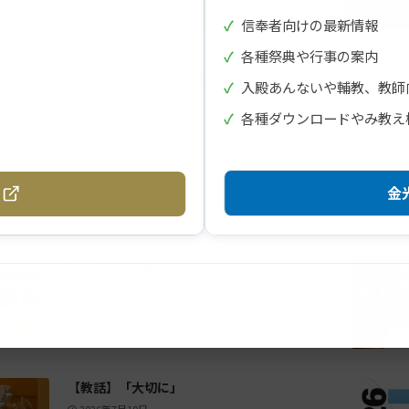
✓
信奉者向けの最新情報
✓
各種祭典や行事の案内
【お知らせ】 金光教広報紙「神さま ありがとう」発行につい
✓
入殿あんないや輔教、教師
て
✓
各種ダウンロードやみ教え
金光
幻の『金光教報』
2026年8月1日
【教話】「大切に」
2026年7月10日