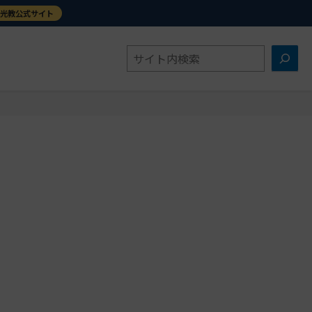
金光教公式サイト
検
索