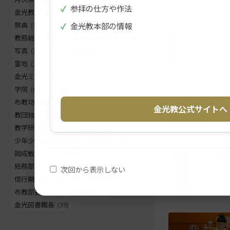
✓
参拝の仕方や作法
ツ
に
金光教報
(198)
巻頭言
(186)
ト
移
✓
金光教本部の情報
祭典
(163)
教務総長挨拶
(155)
ッ
動
教務総長
(144)
生神金光大神大祭
(130)
プ
す
写真
(130)
天地金乃神大祭
(120)
に
る
霊地
(105)
フラッシュナウ
(83)
戻
金光ミュージックフェスタ
(68)
る
学院
(64)
お出まし
(62)
布教功労者報徳祭
(61)
金光教公式サイトへ
教団独立記念祭
(58)
関連記事
教学研究所所長
(56)
正月
(56)
少年少女全国大会
(55)
災害関連
(54)
岡成敏正
(50)
竹部弘
(47)
総務部長
(46)
金光教学院長
(44)
次回から表示しない
信行期間朝の教話
(42)
お退け
(42)
布教部長
(41)
ご霊地の風景
(41)
金光図書館長
(39)