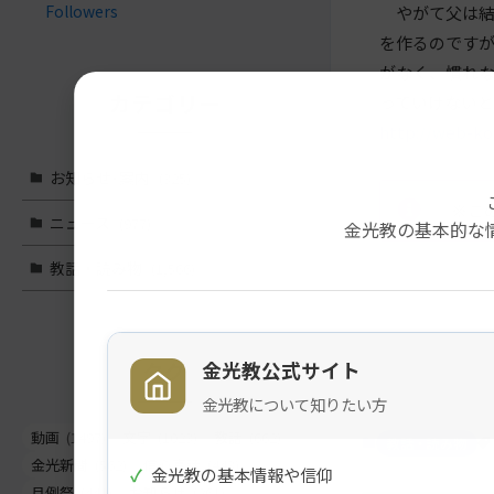
Followers
やがて父は結
を作るのです
がなく、慣れ
カテゴリー
っていけない
http://web-k
お知らせ･案内
(325)
※こ
ニュース
(977)
金光教の基本的な
教話・読み物
(1,566)
メ
ナ
イ
ビ
タグ
金光教公式サイト
ン
ゲ
コ
ー
金光教について知りたい方
ン
シ
動画
(1497)
文字
(1023)
教話
(662)
教話・読み物
テ
ョ
金光新聞
(562)
信心真話
(443)
✓
金光教の基本情報や信仰
ン
ン
月例祭
(441)
お知らせ
(261)