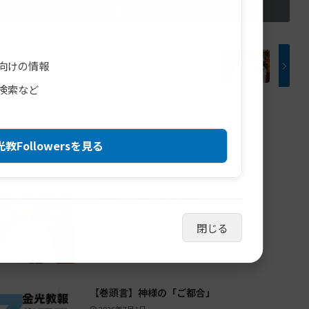
向けの情報
【教話】 3月10日 月例祭 祭典後の教話
検索など
教Followersを見る
【教話】「願う 世界平和」
2026年7月23日
閉じる
【巻頭言】神様の「ご都合」
2026年7月1日