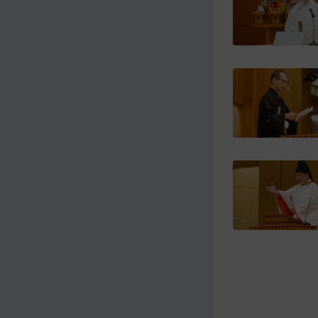
メ
ナ
イ
ビ
ン
ゲ
コ
ー
ン
シ
テ
ョ
ン
ン
ツ
ト
へ
ッ
プ
に
移
動
す
る