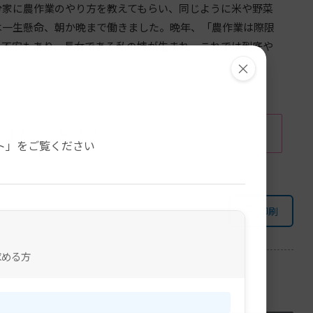
家に農作業のやり方を教えてもらい、同じように米や野菜
は一生懸命、朝か晩まで働きました。晩年、「農作業は際限
の不安もあり、長女である私の姉が生まれ、これでは到底や
×
れ)
。
ります。ご了承ください。
ト」をご覧ください
印刷
求める方