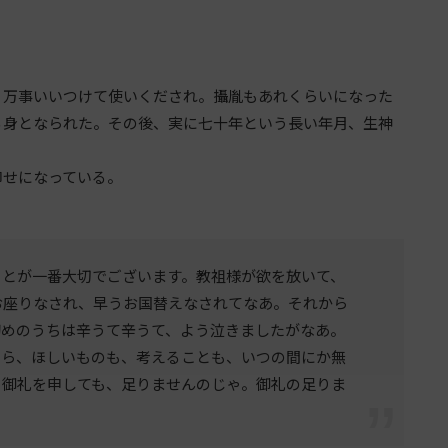
万事いいつけて使いくだされ。攝胤もあれくらいになった
る身となられた。その後、実に七十年という長い年月、生神
せになっている。
ことが一番大切でございます。教祖様が欲を放いて、
お座りなされ、早うお国替えなされてなあ。それから
初めのうちは辛うて辛うて、よう泣きましたがなあ。
たら、ほしいものも、考えることも、いつの間にか無
う御礼を申しても、足りませんのじゃ。御礼の足りま