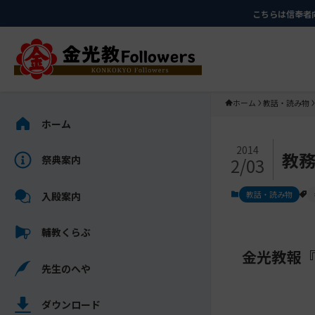
メ
ナ
こちらは信奉者
イ
ビ
ン
ゲ
コ
ー
ン
シ
テ
ョ
ホーム
教話・読み物
ン
ン
サ
ホーム
ツ
に
イ
メ
に
移
ド
2014
教
祭典案内
2/03
イ
ス
動
バ
ン
キ
す
ー
教話・読み物
入殿案内
コ
ッ
る
を
ン
プ
ス
輔教くらぶ
テ
キ
ン
金光教報『
ッ
先生のへや
ツ
プ
を
し
ス
ダウンロード
て