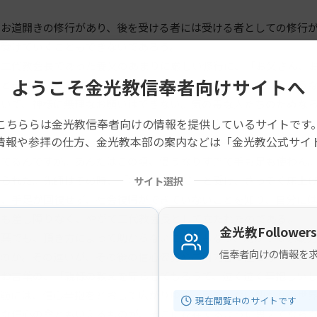
お道開きの修行があり、後を受ける者には受ける者としての修行が
を受けていくこともできないであろう。
二代教会長であった養父のあまりに厳しい修行に、「お父さん、お
ようこそ金光教信奉者向けサイトへ
」と尋ねた。すると、養父は、「私はあんたに、私のしているよう
ていて、神様に無理なお願いはできない。気の毒な人たちのためな
こちららは金光教信奉者向けの情報を提供しているサイトです
そのことだけは心に留めておいてほしい」と答えた。
情報や参拝の仕方、金光教本部の案内などは「金光教公式サイ
は、まだ若先生として修行中のこと、病で高熱を発し、手足も自由
寝てるんですか。あんたはこの頃、偉うなりすぎて手も足も使わん
けられた。先師はその時、「本当にそうだ」と受け、さっそく床上
サイト選択
せ、手足が回復せず、社会復帰ができていないことを知り、自分に
にも差し障りなく、やがて三代教会長として立たれたのである。
金光教Followers
葉でも、頂き方によって助からないことにもなり、助かりの原動力
信奉者向けの情報を
るのか。その違いが、その後の信心姿勢やご用内容の差となってい
お言葉の、「親様の教えを守らしてもろうて、泣く泣く辛抱しいし
道筋には、信心辛抱をとおして広がりゆく、果てしない助かりの世
現在閲覧中のサイトです
切な信心の命ともいえるものが、そこに存在するように思えてなら