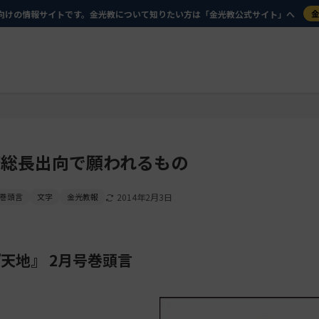
向けの情報サイトです。金光教について知りたい方は「金光教公式サイト」へ
務総長出向で願われるもの
巻頭言
文字
金光教報
2014年2月3日
天地』 2月号巻頭言