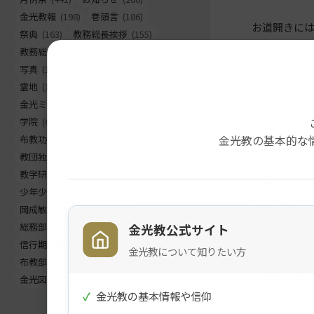
金光教報
(198)
巻頭言
(186)
お道開きには
祭典
(163)
教務総長挨拶
(155)
なしにその道
教務総長
(144)
生神金光大神大祭
(130)
ある先師は、
写真
(130)
天地金乃神大祭
(120)
ないのですか
霊地
(105)
フラッシュナウ
(83)
自分が楽をし
金光ミュージックフェスタ
(68)
ねばならぬ。
学院
(64)
お出まし
(62)
金光教の基本的な
布教功労者報徳祭
(61)
またある先師
教団独立記念祭
(58)
た、いつまで
教学研究所所長
(56)
正月
(56)
しい言葉をか
少年少女全国大会
(55)
災害関連
(53)
じ病で長く伏
岡成敏正
(50)
竹部弘
(47)
その後はご用
総務部長
(46)
金光教学院長
(44)
金光教公式サイト
同じ事柄や言
信行期間朝の教話
(42)
お退け
(42)
金光教について知りたい方
んで立ち上が
布教部長
(41)
ご霊地の風景
(41)
三代金光様の
金光図書館長
(39)
へと至られた
✓
金光教の基本情報や信仰
ばならない大