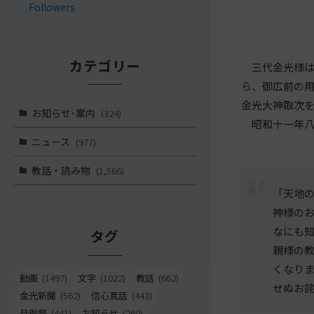
Followers
カテゴリー
三代金光様は
ら、御広前の
金光大神取次
お知らせ･案内
(324)
昭和十一年八
ニュース
(977)
教話・読み物
(1,566)
「天地
神様の
なにも
タグ
親様の
くなり
動画
(1497)
文字
(1022)
教話
(662)
せぬお
金光新聞
(562)
信心真話
(443)
月例祭
(441)
お知らせ
(260)