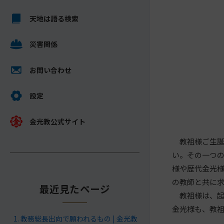
キ
メ
ッ
天地は語る検索
イ
プ
ン
し
災害関係
コ
て
ン
ナ
テ
お問い合わせ
ビ
ン
ゲ
ツ
設定
ー
へ
シ
金光教公式サイト
ョ
教祖様ご生誕
ン
い。その一つ
に
様や歴代金光
の教師と共に
最近見たページ
教祖様は、起
金光様も、教
教務総長出向で願われるもの | 金光教