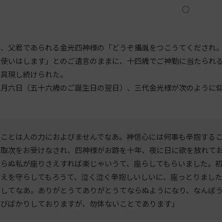
○
、父君であられる金光四神様の「どうぞ攝胤をつこうてくだされ。
用使いはします」とのご遺言のままに、十四歳でご神勤に当たられ
を具現し続けられた。
月六日（五十六歳のご誕生日の翌日）、三代金光様が次のように仰
のことは人の力におよびませんでなあ。神信心には何事も辛抱する
お取次をお受けなされ、四神様がお跡を十年、夜に日に欲を放れて
知らぬ私が座りさえすれば楽じゃいうて、座らしてもらいました。
教えを守らしてもろうて、泣く泣く辛抱しいしいに、座っとりまし
ましてなあ。ありがとうてありがとうてならぬようになり、なんぼ
詫びばかりしておりますが、勿体ないことであります」