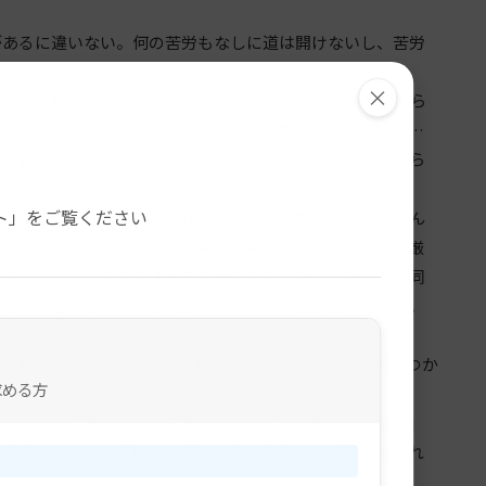
あるに違いない。何の苦労もなしに道は開けないし、苦労
×
道のご用をする者は、お父さんのような修行をせねばなら
な修行をしてほしいとも、させようとも思ってはいない。…
ら、自分はどんな苦労でもさせていただこうという気になら
。
ト」をご覧ください
にならないほどの病状で伏していた時、教会長から「あん
。ほうきも持たないのなら、手も足もいりませんね」と、厳
げをし、ふらつく体でほうきを持たれた。後日、ある人が同
はそうはさせまいという神計らいだったと述懐されている。
にもなる。事に当たって、何を見ようとするのか、何をつか
求める方
く。
い」から「ありがとうてありがとうてならぬようになり」
界がうかがわれ、「神人の道」を求める私どもが頂かなけれ
ない。