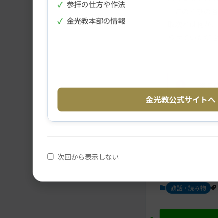
✓
参拝の仕方や作法
メ
ナ
このたびの各
イ
ビ
✓
金光教本部の情報
取次とは何か
ン
ゲ
コ
ー
らせていただ
ン
シ
テ
ョ
ン
ン
ツ
ト
※こ
へ
ッ
金光教公式サイトへ
プ
に
移
動
メ
ナ
す
イ
ビ
る
次回から表示しない
ン
ゲ
コ
ー
ン
シ
教話・読み物
テ
ョ
ン
ン