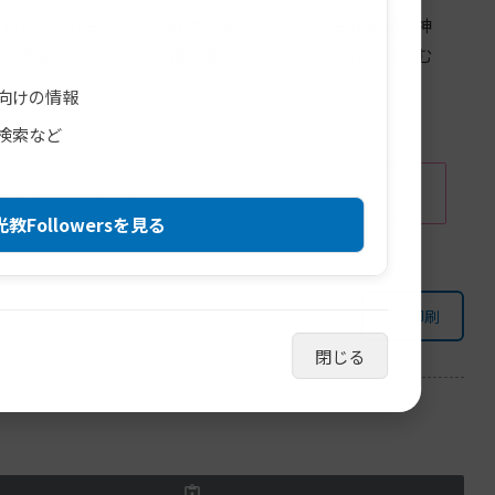
祖様や歴代金光様の御取次の実際を頂き、「生神金光大神
の各教会のごひれいとお道繁盛に向かって、おかげをこうむ
向けの情報
検索など
ります。ご了承ください。
教Followersを見る
印刷
閉じる