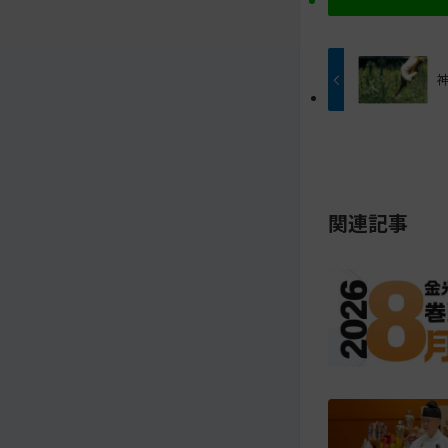
ツ
に
ト
移
ッ
動
プ
す
に
る
戻
る
関連記事