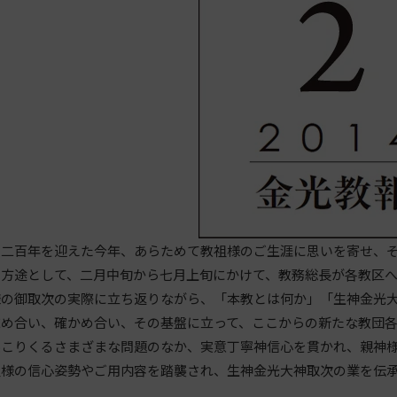
二百年を迎えた今年、あらためて教祖様のご生涯に思いを寄せ、そ
の方途として、二月中旬から七月上旬にかけて、教務総長が各教区
様の御取次の実際に立ち返りながら、「本教とは何か」「生神金光
求め合い、確かめ合い、その基盤に立って、ここからの新たな教団
こりくるさまざまな問題のなか、実意丁寧神信心を貫かれ、親神様
祖様の信心姿勢やご用内容を踏襲され、生神金光大神取次の業を伝