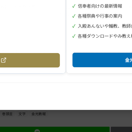
✓
信奉者向けの最新情報
教区への教務総長出向に当たり、生神金光大神取次を具現された教
、何をどうすることか」について求め、研さんし、共々にいっそう
✓
各種祭典や行事の案内
きたい。
✓
入殿あんないや輔教、教師
✓
各種ダウンロードやみ教え
の記事は旧サイトから移行したものですので不具合があることがあ
金光
巻頭言
文字
金光教報