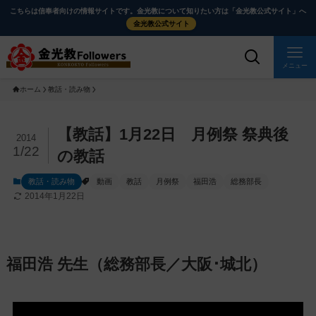
メ
ナ
こちらは信奉者向けの情報サイトです。金光教について知りたい方は「金光教公式サイト」へ
イ
ビ
金光教公式サイト
ン
ゲ
コ
ー
メニュー
ン
シ
ホーム
教話・読み物
テ
ョ
ン
ン
ツ
に
メ
【教話】1月22日 月例祭 祭典後
2014
に
移
イ
1/22
の教話
ス
動
ン
教話・読み物
動画
教話
月例祭
福田浩
総務部長
キ
す
コ
2014年1月22日
ッ
る
ン
プ
テ
ン
ツ
福田浩 先生（総務部長／大阪･城北）
を
ス
キ