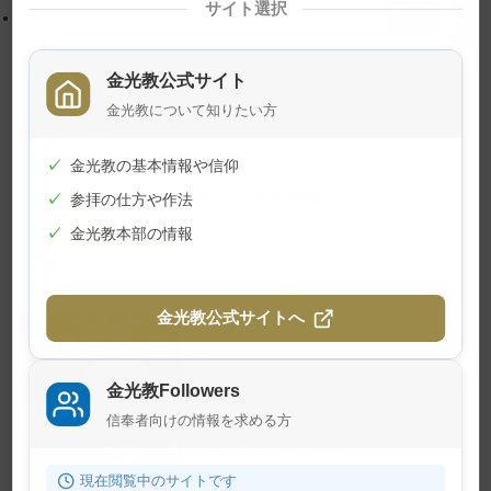
サイト選択
戻
どちらを選べば安心？ 【金光新聞】
る
金光教公式サイト
金光教について知りたい方
関連記事
✓
金光教の基本情報や信仰
幻の『金光教報』
✓
参拝の仕方や作法
2026年8月1日
✓
金光教本部の情報
金光教公式サイトへ
【教話】「願う 世界平和」
2026年7月23日
金光教Followers
信奉者向けの情報を求める方
【教話】「大切に」
現在閲覧中のサイトです
2026年7月10日