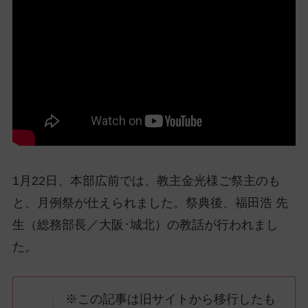
ッ
プ
し
て
ナ
ビ
ゲ
ー
シ
ョ
1月22日、本部広前では、教主金光様ご祭主のも
ン
に
と、月例祭が仕えられました。祭典後、福田浩 先
生（総務部長／大阪･城北）の教話が行われまし
た。
※この記事は旧サイトから移行したも