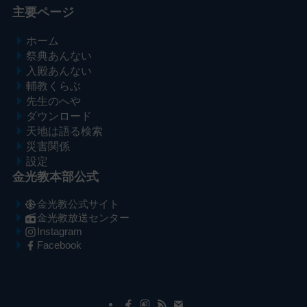
主要ページ
ホーム
祭典あんない
入殿あんない
輔教くらぶ
先生のへや
ダウンロード
天地は語る検索
災害関係
設定
金光教本部公式
金光教公式サイト
金光教放送センター
Instagram
Facebook
メ
ナ
イ
ビ
ン
ゲ