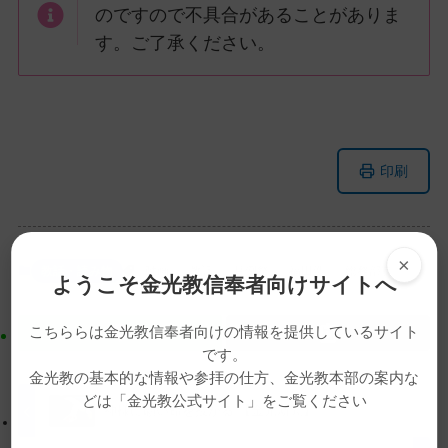
のですので不具合があることがありま
す。ご了承ください。
メ
ナ
印刷
イ
ビ
ン
ゲ
コ
ー
ン
シ
×
教話・読み物
動画
教話
月例祭
福田浩
総務部長
ようこそ金光教信奉者向けサイトへ
テ
ョ
ン
ン
こちららは金光教信奉者向けの情報を提供しているサイト
ツ
に
です。
ト
移
金光教の基本的な情報や参拝の仕方、金光教本部の案内な
ッ
動
どは「金光教公式サイト」をご覧ください
プ
す
神様に願い命を授かる 【金光新聞】
に
る