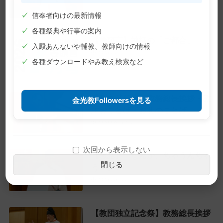
✓
信奉者向けの最新情報
✓
各種祭典や行事の案内
【巻頭言】神様の「ご都合」
✓
入殿あんないや輔教、教師向けの情報
2026年7月1日
✓
各種ダウンロードやみ教え検索など
【教主就任式】教務総長挨拶・教
金光教Followersを見る
主おことば・お礼のことば
2026年6月28日
次回から表示しない
【教話】「なんか、ちゃうんちゃ
閉じる
う？」
2026年6月22日
【教団独立記念祭】教務総長挨拶