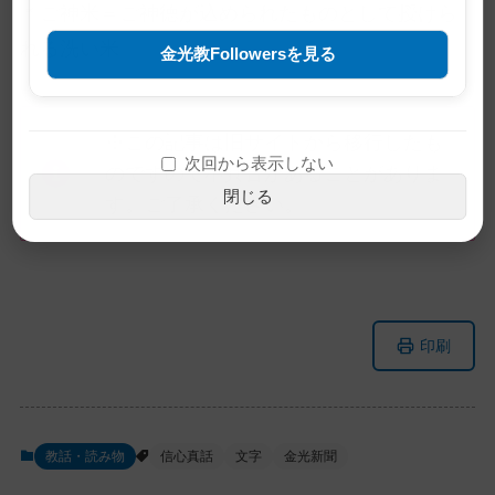
＊ご神米＝ご神徳が込められたものとして授けら
れる洗い米
金光教Followersを見る
※この記事は旧サイトから移行したも
次回から表示しない
のですので不具合があることがありま
閉じる
す。ご了承ください。
メ
ナ
印刷
イ
ビ
ン
ゲ
コ
ー
ン
シ
教話・読み物
信心真話
文字
金光新聞
テ
ョ