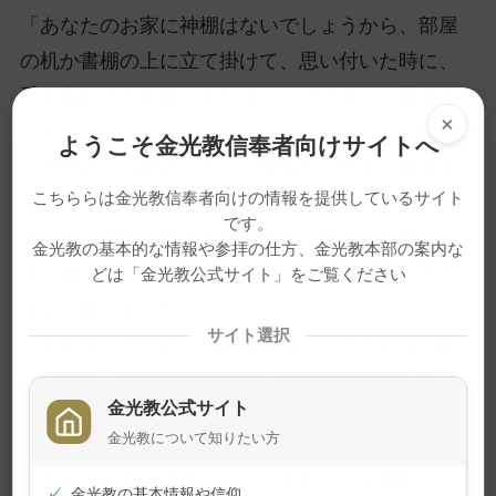
「あなたのお家に神棚はないでしょうから、部屋
の机か書棚の上に立て掛けて、思い付いた時に、
手を合わせてお願いすればいいですよ」と答えま
×
した。
ようこそ金光教信奉者向けサイトへ
田中さんは次の日から、毎朝のご祈念に明美さ
こちららは金光教信奉者向けの情報を提供しているサイト
んのことをお願いするようになりました。そし
です。
て、毎月初めに金光教本部広前に参拝する時に
金光教の基本的な情報や参拝の仕方、金光教本部の案内な
は、教主金光様にお届けし、頂いたご神米を明美
どは「金光教公式サイト」をご覧ください
さんに渡しました。
サイト選択
半年後、田中さんは定年退職し、明美さんの様
子は時折、元の同僚から聞いて知る程度でした
金光教公式サイト
が、田中さんのご祈念とお届けは続きました。
金光教について知りたい方
さらに１年が過ぎたころ、明美さんが懐妊して
✓
金光教の基本情報や信仰