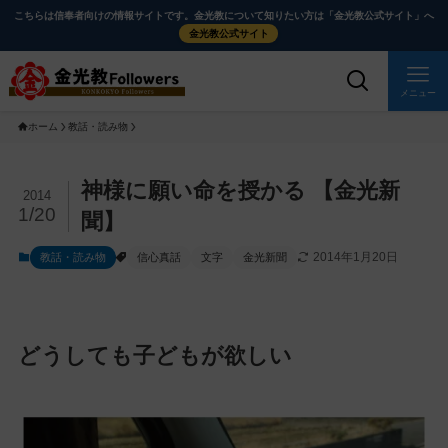
メ
ナ
こちらは信奉者向けの情報サイトです。金光教について知りたい方は「金光教公式サイト」へ
イ
ビ
金光教公式サイト
ン
ゲ
コ
ー
メニュー
ン
シ
ホーム
教話・読み物
テ
ョ
ン
ン
ツ
に
メ
神様に願い命を授かる 【金光新
2014
に
移
イ
1/20
聞】
ス
動
ン
2014年1月20日
教話・読み物
信心真話
文字
金光新聞
キ
す
コ
ッ
る
ン
プ
テ
ン
どうしても子どもが欲しい
ツ
を
ス
キ