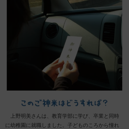
ッ
プ
し
て
ナ
ビ
ゲ
ー
シ
ョ
ン
に
上野明美さんは、教育学部に学び、卒業と同時
に幼稚園に就職しました。子どものころから憧れ