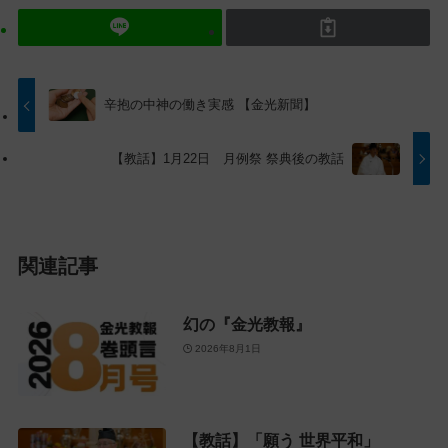
ン
ン
ツ
に
ト
移
ッ
動
プ
す
辛抱の中神の働き実感 【金光新聞】
に
る
戻
【教話】1月22日 月例祭 祭典後の教話
る
関連記事
幻の『金光教報』
2026年8月1日
【教話】「願う 世界平和」