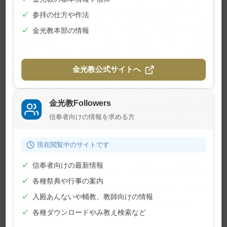
産前の休暇に入ったとの知らせが元同僚からあ
✓
参拝の仕方や作法
り、やがて、明美さんからの電話で赤ちゃんの誕
✓
金光教本部の情報
生を知りました。「一日も早く退院して田中さん
に子どもの顔を見て頂きたいんです」。明美さん
金光教公式サイトへ
の声は弾んでいました。その声に、田中さんの胸
にもうれしさが込み上げてきました。それは、神
金光教Followers
様は一心に願えばどんなこともかなえてくださる
信奉者向けの情報を求める方
ことを、身をもって感じた喜びでもあったので
す。
現在閲覧中のサイトです
しばらくして、神様は、もう一つのプレゼント
✓
信奉者向けの最新情報
を田中さんに下さいました。結婚して８年間子ど
✓
各種祭典や行事の案内
もに恵まれなかった次男夫婦に子どもが生まれる
✓
入殿あんないや輔教、教師向けの情報
との知らせが、田中さんの元に届いたのです。
✓
各種ダウンロードやみ教え検索など