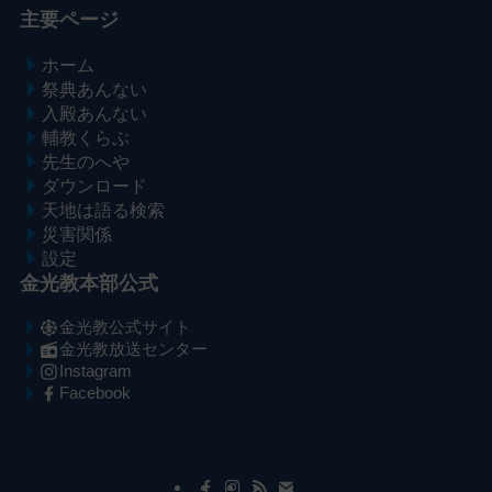
主要ページ
ホーム
祭典あんない
入殿あんない
輔教くらぶ
先生のへや
ダウンロード
天地は語る検索
災害関係
設定
金光教本部公式
金光教公式サイト
金光教放送センター
Instagram
Facebook
メ
ナ
イ
ビ
ン
ゲ