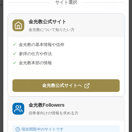
サイト選択
戻
平成26年 正月のご霊地
る
金光教公式サイト
金光教について知りたい方
関連記事
✓
金光教の基本情報や信仰
幻の『金光教報』
✓
参拝の仕方や作法
2026年8月1日
✓
金光教本部の情報
金光教公式サイトへ
【教話】「願う 世界平和」
2026年7月23日
金光教Followers
信奉者向けの情報を求める方
【教話】「大切に」
現在閲覧中のサイトです
2026年7月10日