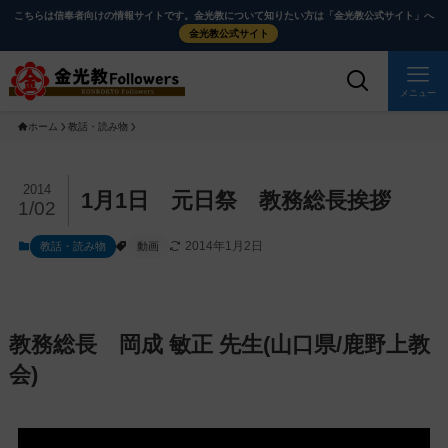
メ
ナ
こちらは信奉者向けの情報サイトです。金光教について知りたい方は「金光教公式サイト」へ
イ
ビ
金光教公式サイト
ン
ゲ
コ
ー
メニュー
ン
シ
ホーム
教話・読み物
テ
ョ
ン
ン
ツ
に
メ
2014
1月1日 元日祭 教務総長挨拶
1/02
に
移
イ
ス
動
ン
2014年1月2日
教話・読み物
動画
キ
す
コ
ッ
る
ン
プ
テ
ン
教務総長 岡成 敏正 先生(山口県/鹿野上教
ツ
会)
を
ス
キ