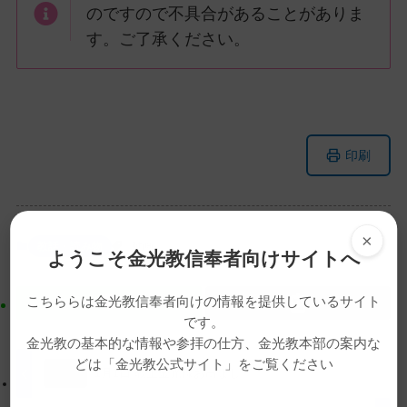
のですので不具合があることがありま
す。ご了承ください。
メ
ナ
印刷
イ
ビ
ン
ゲ
コ
ー
ン
シ
×
教話・読み物
動画
ようこそ金光教信奉者向けサイトへ
テ
ョ
ン
ン
こちららは金光教信奉者向けの情報を提供しているサイト
ツ
に
です。
ト
移
金光教の基本的な情報や参拝の仕方、金光教本部の案内な
ッ
動
どは「金光教公式サイト」をご覧ください
プ
す
1月1日 教主金光様お出まし
に
る