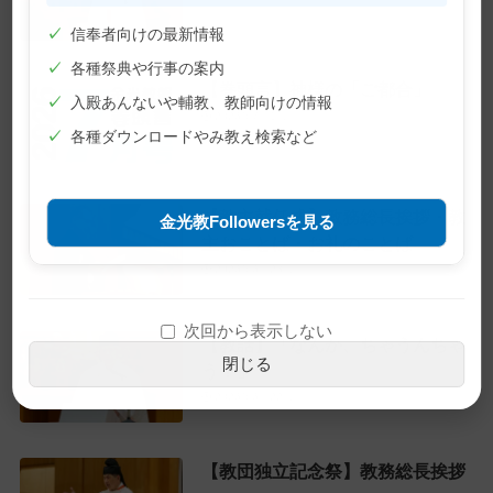
✓
信奉者向けの最新情報
✓
各種祭典や行事の案内
【巻頭言】神様の「ご都合」
✓
入殿あんないや輔教、教師向けの情報
2026年7月1日
✓
各種ダウンロードやみ教え検索など
【教主就任式】教務総長挨拶・教
金光教Followersを見る
主おことば・お礼のことば
2026年6月28日
次回から表示しない
【教話】「なんか、ちゃうんちゃ
閉じる
う？」
2026年6月22日
【教団独立記念祭】教務総長挨拶