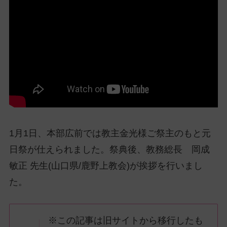
ッ
プ
し
て
ナ
ビ
ゲ
ー
シ
ョ
1月1日、本部広前では教主金光様ご祭主のもと元
ン
に
日祭が仕えられました。祭典後、教務総長 岡成
敏正 先生(山口県/鹿野上教会)が挨拶を行いまし
た。
※この記事は旧サイトから移行したも