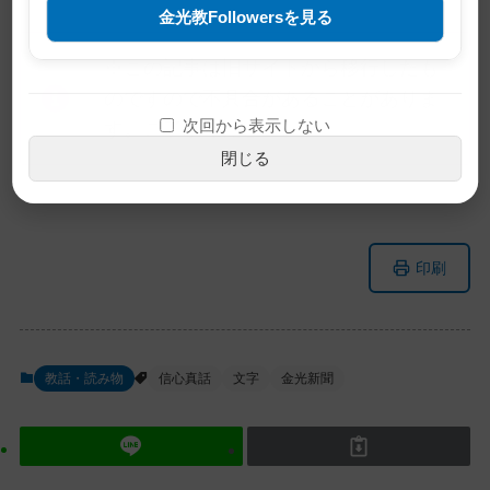
金光教Followersを見る
※この記事は旧サイトから移行したも
のですので不具合があることがありま
次回から表示しない
す。ご了承ください。
閉じる
メ
ナ
印刷
イ
ビ
ン
ゲ
コ
ー
ン
シ
教話・読み物
信心真話
文字
金光新聞
テ
ョ
ン
ン
ツ
に
ト
移