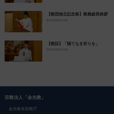
【教団独立記念祭】教務総長挨拶
2026年6月19日
【教話】「隔てなき祈りを」
2026年6月10日
宗教法人「金光教」
金光教本部教庁