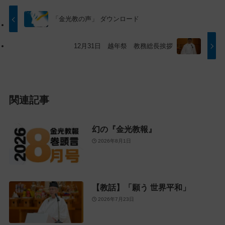
ッ
動
プ
す
「金光教の声」 ダウンロード
に
る
戻
12月31日 越年祭 教務総長挨拶
る
関連記事
幻の『金光教報』
2026年8月1日
【教話】「願う 世界平和」
2026年7月23日