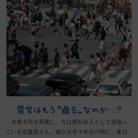
ッ
プ
し
て
ナ
ビ
ゲ
ー
シ
ョ
ン
に
今春大学を卒業し、今は新社会人として頑張っ
ている近藤晃さん。彼が大学３年生の時に、東日