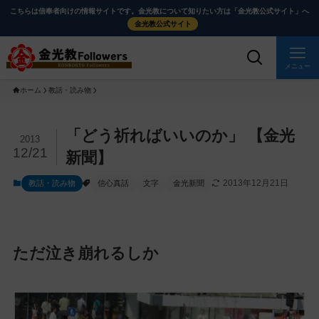
メ
ナ
こちらは信奉者向けの情報サイトです。金光教について知りたい方は「金光教公式サイト」へ
イ
ビ
金光教公式サイト
ン
ゲ
コ
ー
メニュー
ン
シ
ホーム
教話・読み物
テ
ョ
ン
ン
ツ
に
メ
「どう祈ればいいのか」 【金光
2013
に
移
イ
12/21
新聞】
ス
動
ン
2013年12月21日
教話・読み物
信心真話
文字
金光新聞
キ
す
コ
ッ
る
ン
プ
テ
ン
ただ泣き崩れるしか
ツ
を
ス
キ