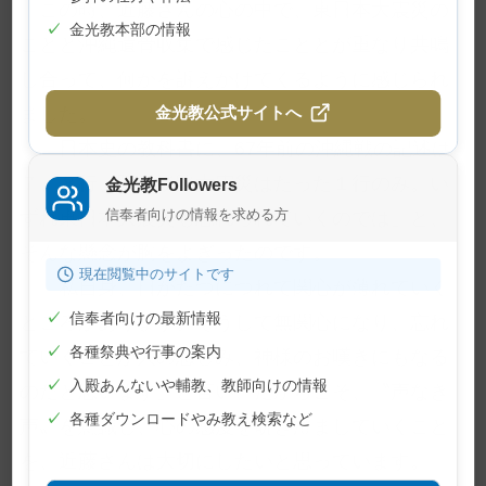
この時、近藤さんの心の中で、東日本大震災の
✓
金光教本部の情報
ことと沖縄遺骨収集で感じたこととが重なり共鳴
し合って、何かを訴えかけてくるように感じられ
ました。
金光教公式サイトへ
「日本史の教科書に、67年前の沖縄戦の記述は
７、８行、阪神淡路大震災はたった１行のみ。い
金光教Followers
信奉者向けの情報を求める方
ずれ東日本大震災も忘れられていくのでは」と、
そんな懸念が胸をよぎったのです。
現在閲覧中のサイトです
「私自身、日がたつにつれて関心が薄れていく
✓
信奉者向けの最新情報
ところがあります。そうして無関心になり、忘れ
✓
各種祭典や行事の案内
ていくことが人の悲しみ、神様のお嘆きにもなる
✓
入殿あんないや輔教、教師向けの情報
のだと思います」と言い、だからこそ、〝声なき
✓
各種ダウンロードやみ教え検索など
声〟を意識し、心の感度を研ぎ澄ましていくこと
を、近藤さんは大切にしたいと思っています。