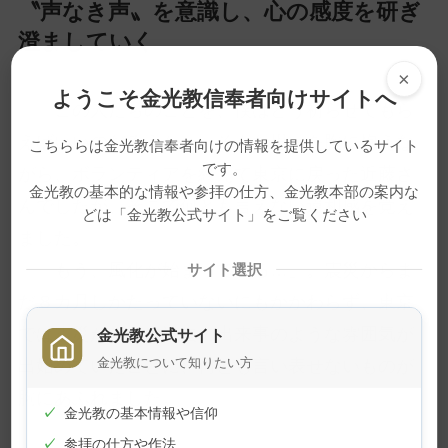
〝声なき声〟を意識し、心の感度を研ぎ
澄ましていく
×
ようこそ金光教信奉者向けサイトへ
「この人たちのことを、僕はどう祈らせてもら
えばいいのだろうか」。そんな思いを胸に抱えな
こちららは金光教信奉者向けの情報を提供しているサイト
です。
がら、ボランティアを終えて東京に戻った近藤さ
金光教の基本的な情報や参拝の仕方、金光教本部の案内な
んでしたが、そこで何とも言えない違和感を覚え
どは「金光教公式サイト」をご覧ください
ました。
「もう、風化が始まっている…」。震災からま
サイト選択
だ８カ月しかたっていないにもかかわらず、東京
では震災がすでに過去の出来事のような雰囲気が
金光教公式サイト
金光教について知りたい方
出始めていたことに、何とも言い表せないものが
胸にあふれました。
✓
金光教の基本情報や信仰
✓
参拝の仕方や作法