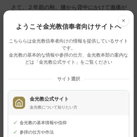
さて、２年前の秋、腰から背中にかけて激痛が
走り、鈴子さんは動けなくなりました。受診する
×
ようこそ金光教信奉者向けサイトへ
と、加齢で背骨の間隔がつぶれているとのこと。
それはちょうど本部大祭の直前のことでした。
こちららは金光教信奉者向けの情報を提供しているサイト
鈴子さんが、「岡山へ行きたいんです」と医師
です。
金光教の基本的な情報や参拝の仕方、金光教本部の案内な
に言うと、「命と引き換えでもいいのなら、行き
どは「金光教公式サイト」をご覧ください
なさい」と、きつい口調で言われ、とにかく治療
を受けて安静にすることになりました。
サイト選択
その後、鈴子さんから教会に、「このたびは本
部へは行けないと思います。年明けにお参りがで
金光教公式サイト
きるかどうかも」とお届けがありました。
金光教について知りたい方
私は鈴子さんに、「参拝は無理だと言われまし
✓
金光教の基本情報や信仰
たが、自分で神様のおかげの扉を閉めてしまって
✓
参拝の仕方や作法
いますよ。神様がしてくださることを決めてしま