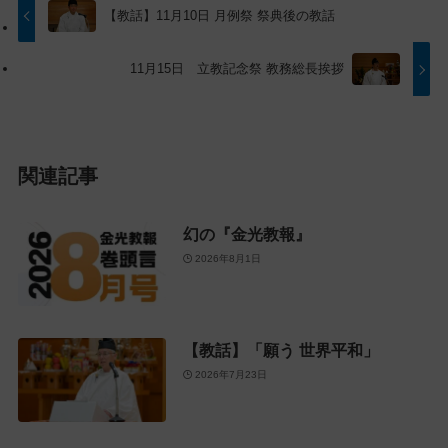
プ
す
【教話】11月10日 月例祭 祭典後の教話
に
る
戻
11月15日 立教記念祭 教務総長挨拶
る
関連記事
幻の『金光教報』
2026年8月1日
【教話】「願う 世界平和」
2026年7月23日