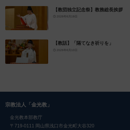
【教団独立記念祭】教務総長挨拶
2026年6月19日
【教話】「隔てなき祈りを」
2026年6月10日
宗教法人「金光教」
金光教本部教庁
〒719-0111 岡山県浅口市金光町大谷320