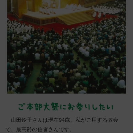
ッ
プ
し
て
ナ
ビ
ゲ
ー
シ
ョ
ン
に
山田鈴子さんは現在94歳。私がご用する教会
で、最高齢の信者さんです。