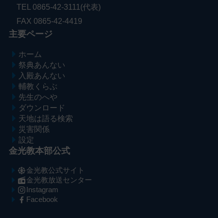
TEL 0865-42-3111(代表)
FAX 0865-42-4419
主要ページ
ホーム
祭典あんない
入殿あんない
輔教くらぶ
先生のへや
ダウンロード
天地は語る検索
災害関係
設定
金光教本部公式
金光教公式サイト
金光教放送センター
Instagram
Facebook
メ
ナ