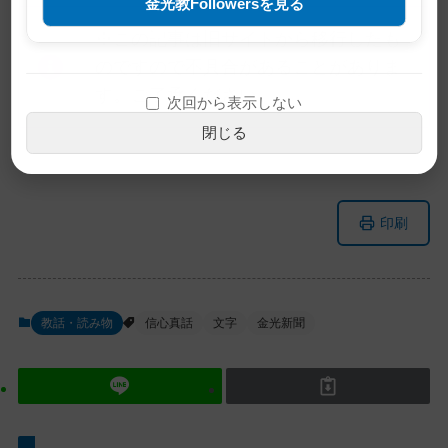
金光教Followersを見る
※この記事は旧サイトから移行したも
のですので不具合があることがありま
す。ご了承ください。
次回から表示しない
閉じる
メ
ナ
印刷
イ
ビ
ン
ゲ
コ
ー
ン
シ
教話・読み物
信心真話
文字
金光新聞
テ
ョ
ン
ン
ツ
に
ト
移
ッ
動