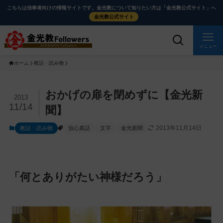
メ
ナ
こちらは信奉者向けの情報サイトです。金光教について知りたい方は「金光教公式サイト」へ
イ
ビ
金光教公式サイト
ン
ゲ
コ
ー
メニュー
ン
シ
ホーム
教話・読み物
テ
ョ
ン
ン
ツ
に
メ
おかげの扉を閉めずに【金光新
2013
に
移
イ
11/14
聞】
ス
動
ン
2013年11月14日
教話・読み物
信心真話
文字
金光新聞
キ
す
コ
ッ
る
ン
プ
テ
ン
「何とありがたい神様だろう」
ツ
を
ス
キ