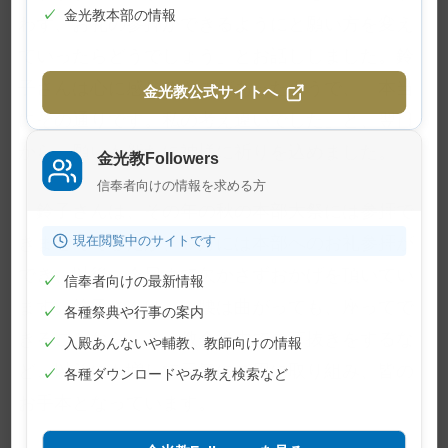
✓
金光教本部の情報
わず、お礼の参拝ができるようにと願い方を変え
ていったらどうでしょう」とお話ししました。鈴
子さんは心に感じるものがあったようで、「本当
金光教公式サイトへ
にその通りです。私の考え違いでした」と、翌日
から、願いも新たに神様に祈りを込めました。
金光教Followers
信奉者向けの情報を求める方
鈴子さんは、その年の秋の本部大祭には参拝で
きませんでしたが、翌月には本部へのお礼参拝が
現在閲覧中のサイトです
でき、以後、今日まで欠かさずおかげを頂いてい
✓
信奉者向けの最新情報
ます。鈴子さんは、「腰は曲がっても、座ってで
✓
各種祭典や行事の案内
きることなら」と、教会境内での草抜きをするな
✓
入殿あんないや輔教、教師向けの情報
ど、以前にも増して元気にご用に取り組み、皆の
✓
各種ダウンロードやみ教え検索など
お手本となっています。