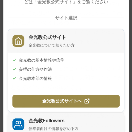
どは「金光教公式サイト」をご覧ください
そばに確かに現れてくれていましたし、いつでも
どこにいても思い出すたびに、私の心の中に６歳
サイト選択
の弟が生きていてくれるのです。
ですから、生まれてすぐに亡くなったとはい
金光教公式サイト
え、それはありがたい、意味のある命だったのだ
金光教について知りたい方
と、私は思います。
✓
金光教の基本情報や信仰
身近な者を亡くすことはとても悲しいことです
✓
参拝の仕方や作法
が、同時に人間の生き死には、人間ではどうする
✓
金光教本部の情報
こともできない神様の領分です。
人の生き死にを通して、神様のおかげの中で生
金光教公式サイトへ
まれ、育ち、そして死んでいくお互いであること
を思い、そこに神様のお働き、神様のご恩を分か
金光教Followers
らせて頂く生き方をさせてもらいたいと思いま
信奉者向けの情報を求める方