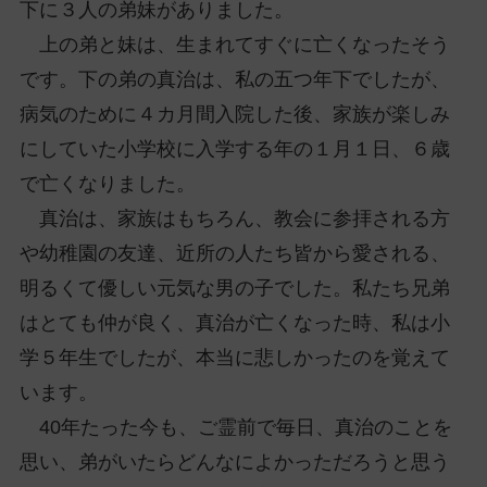
下に３人の弟妹がありました。
ッ
プ
上の弟と妹は、生まれてすぐに亡くなったそう
し
です。下の弟の真治は、私の五つ年下でしたが、
て
病気のために４カ月間入院した後、家族が楽しみ
ナ
にしていた小学校に入学する年の１月１日、６歳
ビ
ゲ
で亡くなりました。
ー
真治は、家族はもちろん、教会に参拝される方
シ
や幼稚園の友達、近所の人たち皆から愛される、
ョ
明るくて優しい元気な男の子でした。私たち兄弟
ン
に
はとても仲が良く、真治が亡くなった時、私は小
学５年生でしたが、本当に悲しかったのを覚えて
います。
40年たった今も、ご霊前で毎日、真治のことを
思い、弟がいたらどんなによかっただろうと思う