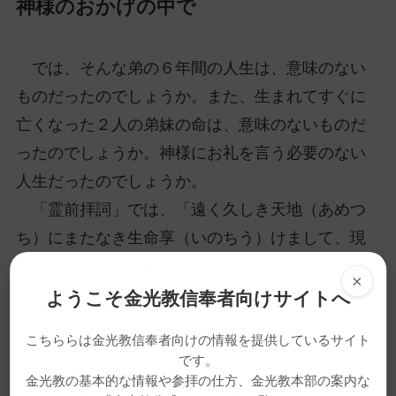
神様のおかげの中で
では、そんな弟の６年間の人生は、意味のない
ものだったのでしょうか。また、生まれてすぐに
亡くなった２人の弟妹の命は、意味のないものだ
ったのでしょうか。神様にお礼を言う必要のない
人生だったのでしょうか。
「霊前拝詞」では、「遠く久しき天地（あめつ
ち）にまたなき生命享（いのちう）けまして、現
身（うつそみ）の齢（よわい）の長き短きほどほ
×
どに、負いもつ務めに勤しみたまいし一代のみあ
ようこそ金光教信奉者向けサイトへ
とは永久（とわ）に遺（のこ）りて…」と唱えさ
こちららは金光教信奉者向けの情報を提供しているサイト
せて頂いています。
です。
母とお花見をした帰りの車中で、弟は母と私の
金光教の基本的な情報や参拝の仕方、金光教本部の案内な