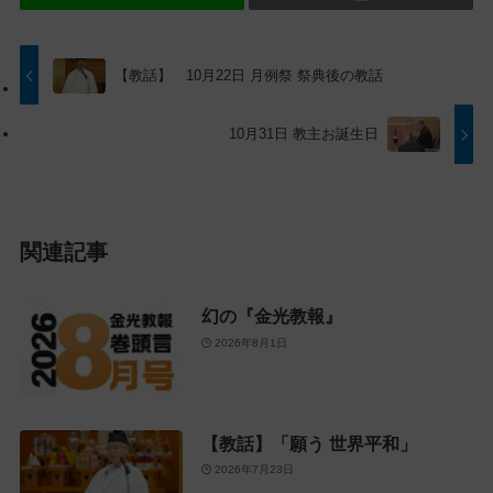
ト
移
ッ
動
プ
す
【教話】 10月22日 月例祭 祭典後の教話
に
る
戻
10月31日 教主お誕生日
る
関連記事
幻の『金光教報』
2026年8月1日
【教話】「願う 世界平和」
2026年7月23日