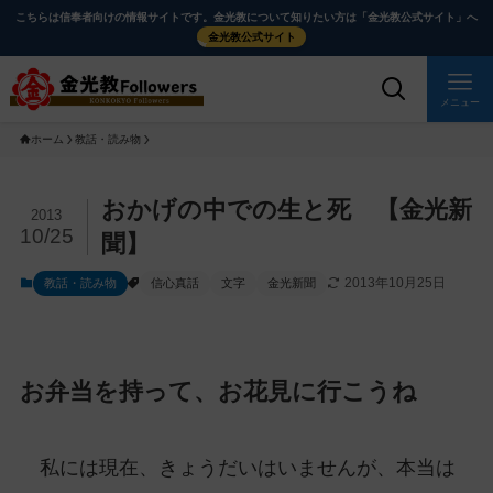
メ
ナ
こちらは信奉者向けの情報サイトです。金光教について知りたい方は「金光教公式サイト」へ
イ
ビ
金光教公式サイト
ン
ゲ
コ
ー
メニュー
ン
シ
ホーム
教話・読み物
テ
ョ
ン
ン
ツ
に
メ
おかげの中での生と死 【金光新
2013
に
移
イ
10/25
聞】
ス
動
ン
2013年10月25日
教話・読み物
信心真話
文字
金光新聞
キ
す
コ
ッ
る
ン
プ
テ
ン
お弁当を持って、お花見に行こうね
ツ
を
ス
私には現在、きょうだいはいませんが、本当は
キ