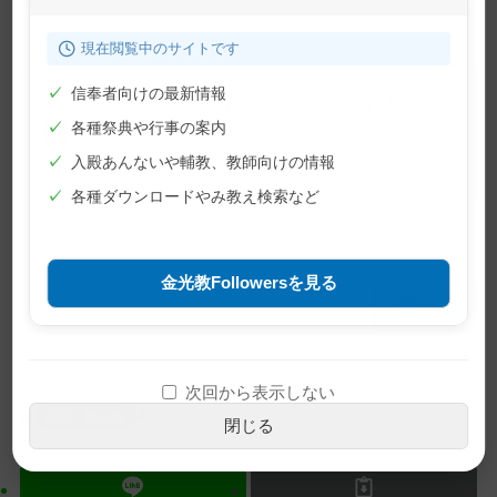
す。
現在閲覧中のサイトです
✓
信奉者向けの最新情報
※この記事は旧サイトから移行したも
✓
各種祭典や行事の案内
のですので不具合があることがありま
す。ご了承ください。
✓
入殿あんないや輔教、教師向けの情報
✓
各種ダウンロードやみ教え検索など
金光教Followersを見る
メ
ナ
印刷
イ
ビ
ン
ゲ
コ
ー
次回から表示しない
ン
シ
教話・読み物
信心真話
文字
金光新聞
閉じる
テ
ョ
ン
ン
ツ
に