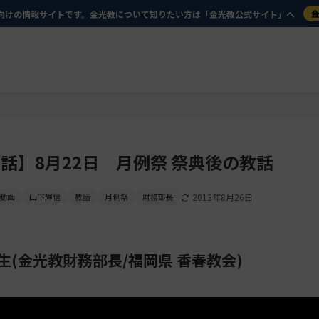
向けの情報サイトです。金光教について知りたい方は「金光教公式サイト」へ
話】8月22日 月例祭 祭典後の教話
動画
山下輝信
教話
月例祭
財務部長
2013年8月26日
先生(金光教財務部長/福岡県 香春教会)