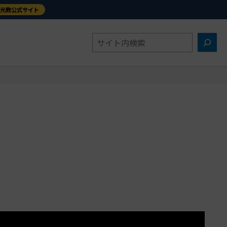
金光教公式サイト
検
索