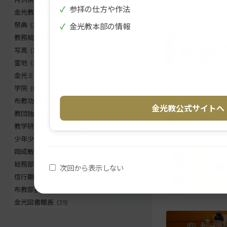
✓
参拝の仕方や作法
ツ
に
金光教報
(198)
巻頭言
(186)
ト
移
祭典
(163)
教務総長挨拶
(155)
✓
金光教本部の情報
ッ
動
教務総長
(144)
生神金光大神大祭
(130)
プ
す
写真
(130)
天地金乃神大祭
(120)
7
に
る
霊地
(105)
フラッシュナウ
(83)
戻
金光ミュージックフェスタ
(68)
る
学院
(64)
お出まし
(62)
布教功労者報徳祭
(61)
金光教公式サイトへ
教団独立記念祭
(58)
関連記事
教学研究所所長
(56)
正月
(56)
少年少女全国大会
(55)
災害関連
(53)
岡成敏正
(50)
竹部弘
(47)
総務部長
(46)
金光教学院長
(44)
次回から表示しない
信行期間朝の教話
(42)
お退け
(42)
布教部長
(41)
ご霊地の風景
(41)
金光図書館長
(39)