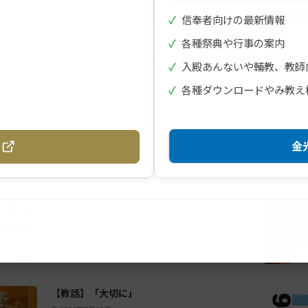
✓
信奉者向けの最新情報
✓
各種祭典や行事の案内
教祖１３０年記念シンポジウム パネルディスカッション その
✓
入殿あんないや輔教、教師
✓
各種ダウンロードやみ教え
金光
幻の『金光教報』
2026年8月1日
【教話】「大切に」