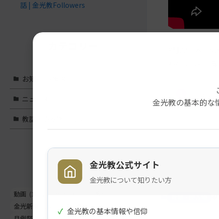
話 | 金光教Followers
カテゴリー
8月22日本部
われました。動
お知らせ･案内
(324)
※こ
ニュース
(977)
金光教の基本的な
教話・読み物
(1,566)
メ
ナ
イ
ビ
タグ
金光教公式サイト
ン
ゲ
コ
ー
金光教について知りたい方
ン
シ
動画
(1497)
文字
(1022)
教話
(662)
教話・読み物
テ
ョ
金光新聞
(562)
信心真話
(443)
✓
金光教の基本情報や信仰
ン
ン
月例祭
(441)
お知らせ
(260)