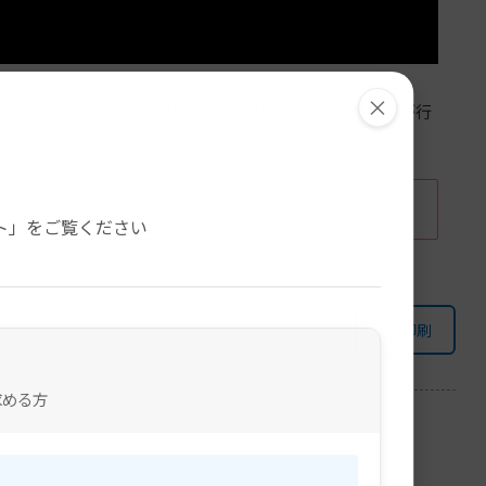
×
 輝信 先生(金光教財務部長/福岡県 香春教会)の教話が行
。
ります。ご了承ください。
ト」をご覧ください
印刷
求める方