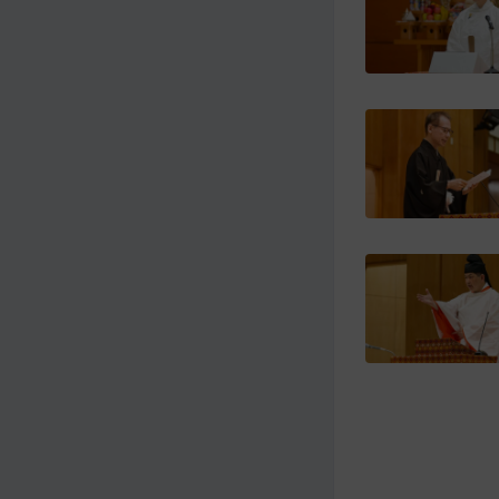
メ
ナ
イ
ビ
ン
ゲ
コ
ー
ン
シ
テ
ョ
ン
ン
ツ
ト
へ
ッ
プ
に
移
動
す
る