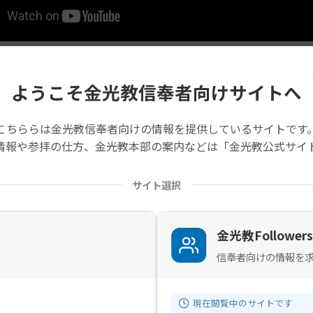
広前では教主金光様ご祭主のもと月例祭が仕えられました。祭典後、山下
ようこそ金光教信奉者向けサイトへ
画は祭典後の教話です。【20分55秒】
こちららは金光教信奉者向けの情報を提供しているサイトです
の記事は旧サイトから移行したものですので不具合があることがあ
情報や参拝の仕方、金光教本部の案内などは「金光教公式サイ
サイト選択
金光教Followers
信奉者向けの情報を
動画
山下輝信
教話
月例祭
財務部長
現在閲覧中のサイトです