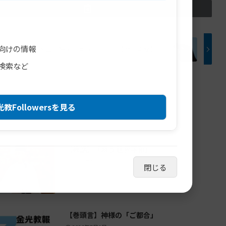
向けの情報
人生「神様の言うとおり」【金光新聞】
検索など
教Followersを見る
【教話】「願う 世界平和」
2026年7月23日
閉じる
【巻頭言】神様の「ご都合」