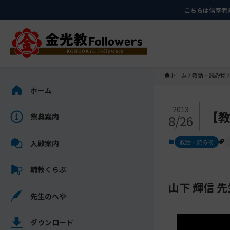
メ
ナ
こちらは信奉者
イ
ビ
ン
ゲ
コ
ー
ン
シ
テ
ョ
ホーム
教話・読み物
ン
ン
サ
ホーム
ツ
に
イ
メ
に
移
ド
2013
【教
祭典案内
8/26
イ
ス
動
バ
ン
キ
す
ー
教話・読み物
入殿案内
コ
ッ
る
を
ン
プ
ス
輔教くらぶ
テ
キ
ン
山下 輝信 
ッ
先生のへや
ツ
プ
を
し
ス
ダウンロード
て