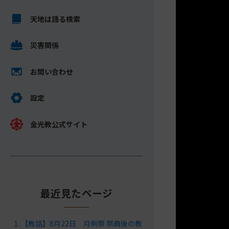
キ
メ
ッ
天地は語る検索
イ
プ
ン
し
災害関係
コ
て
ン
ナ
テ
お問い合わせ
ビ
ン
ゲ
ツ
設定
ー
へ
シ
金光教公式サイト
ョ
ン
に
最近見たページ
【教話】8月22日 月例祭 祭典後の教