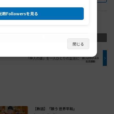
教Followersを見る
閉じる
「神人の道」を一人ひとりの生活に
【教話】「願う 世界平和」