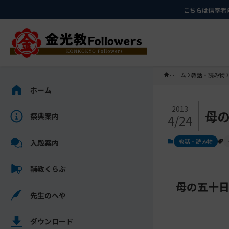
メ
ナ
こちらは信奉者
イ
ビ
ン
ゲ
コ
ー
ン
シ
テ
ョ
ホーム
教話・読み物
ン
ン
サ
ホーム
ツ
に
イ
メ
に
移
ド
2013
母
祭典案内
4/24
イ
ス
動
バ
ン
キ
す
ー
教話・読み物
入殿案内
コ
ッ
る
を
ン
プ
ス
輔教くらぶ
テ
キ
ン
母の五十
ッ
先生のへや
ツ
プ
を
し
ス
ダウンロード
て