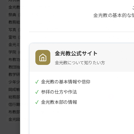
した。
金光教報
(198)
巻頭言
(186)
実は、五十日
金光教の基本的な
祭典
(163)
教務総長挨拶
(155)
のですが、な
教務総長
(144)
生神金光大神大祭
(130)
が足しておい
写真
(130)
天地金乃神大祭
(120)
こえたような
霊地
(105)
フラッシュナウ
(83)
金光ミュージックフェスタ
(68)
みたま様の生
学院
(64)
お出まし
(62)
金光教公式サイト
ちのことを祈
布教功労者報徳祭
(61)
金光教について知りたい方
教団独立記念祭
(58)
ってくれてい
教学研究所所長
(56)
正月
(56)
母のように、
✓
金光教の基本情報や信仰
少年少女全国大会
(55)
災害関連
(53)
岡成敏正
(50)
竹部弘
(47)
✓
参拝の仕方や作法
※こ
総務部長
(46)
金光教学院長
(44)
✓
金光教本部の情報
信行期間朝の教話
(42)
お退け
(42)
布教部長
(41)
ご霊地の風景
(41)
金光図書館長
(39)
メ
ナ