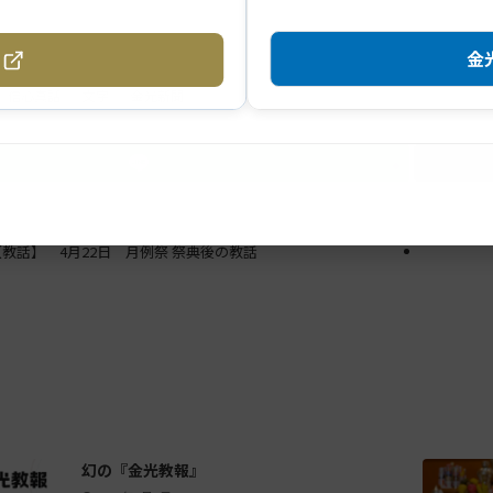
金光
信心真話
文字
金光新聞
【教話】 4月22日 月例祭 祭典後の教話
幻の『金光教報』