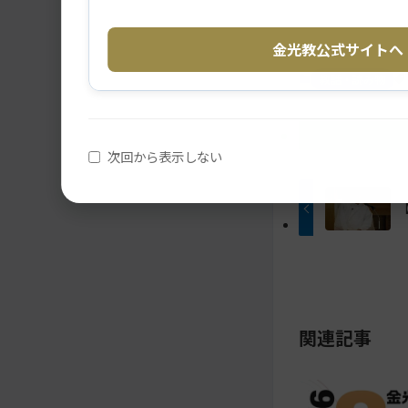
イ
ビ
メ
ナ
ン
ゲ
イ
ビ
コ
ー
金光教公式サイトへ
ン
ゲ
ン
シ
コ
ー
教話・読み物
ン
シ
テ
ョ
テ
ョ
ン
ン
ン
ン
ツ
に
ツ
ト
次回から表示しない
ト
移
へ
ッ
ッ
動
プ
プ
す
に
に
る
移
動
戻
す
る
る
関連記事