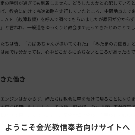
定の時刻が過ぎても到着しません。どうしたのかと心配していると
ば、教会に向けて高速道路を走行していたところ、中間地点まで来
、ＪＡＦ（故障救援）を呼んで調べてもらいましたが原因が分からず
に」と言われ、一般道をゆっくりと教会まで走ってきたとのことで
たちは皆、「おばあちゃんが導いてくれた」「みたまのお働き」と
とは頭では分かっても、心中どこかふに落ちないところがあったの
生きた働き
エンジンはかからず、姉たちは教会に車を預けて帰ることになり
の車を修理に出しました。その折、親神様、みたま様に車が修理で
支払わせて頂けますようにと、ご都合お繰り合わせを願わせてもら
週間ほどして車が戻ってきました。修理箇所や故障の原因について
ようこそ金光教信奉者向けサイトへ
と、あらためて思いました。そして、修理代の請求書を受け取り金