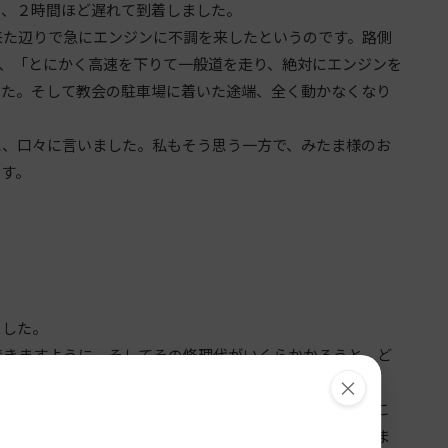
、２時間ほど遅れて到着しました。
た辺りで急にエンジンに不調を来したというのです。路側
、「とにかく高速を下りて一般道を走り、絶対にエンジンを
した。そして教会の駐車場に着いた途端、全く動かなくなり
、口々に言いました。私もそう思う一方で、みたま様のお
です。
ました。
きますように、そしてその修理代がいくらかかろうと、ど
いました。
×
説明を受けながら、「あの距離を、よくここまで走ってこ
額を見た時、私は驚きのあまり、思わず声が出そうになりま