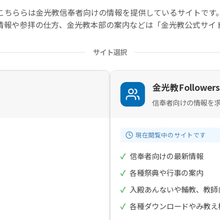
こちららは金光教信奉者向けの情報を提供しているサイトです
祭の数日前に、母の老齢年金の未支給分としての支払い明細が送ら
情報や参拝の仕方、金光教本部の案内などは「金光教公式サイ
んと、請求書に記されていた金額と母の老齢年金の支給額の差額が
てよ」と、母の声が聞
サイト選択
気がしました。
きた働きを、神様はこのような形で私に見せてくださいました。母
金光教Followers
り願
信奉者向けの情報を
たことか。そして、亡くなった後もなお、私たちのことを守り導い
先の世でも神様に使って頂き、子や孫を守らせて頂けるよう、信心
現在閲覧中のサイトです
✓
信奉者向けの最新情報
の記事は旧サイトから移行したものですので不具合があることがあ
✓
各種祭典や行事の案内
✓
入殿あんないや輔教、教師
✓
各種ダウンロードやみ教え