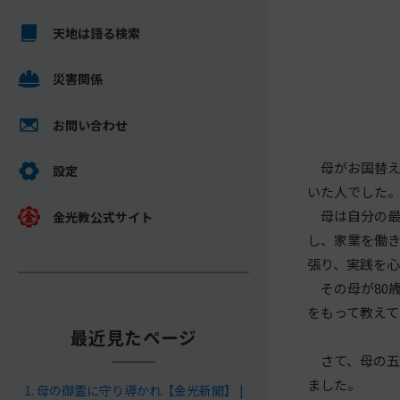
キ
メ
ッ
天地は語る検索
イ
プ
ン
し
災害関係
コ
て
ン
ナ
テ
お問い合わせ
ビ
ン
ゲ
母がお国替え
ツ
設定
ー
いた人でした
へ
シ
母は自分の最
金光教公式サイト
ョ
し、家業を働
ン
張り、実践を
に
その母が80歳
をもって教えて
最近見たページ
さて、母の五
ました。
母の御霊に守り導かれ【金光新聞】 |