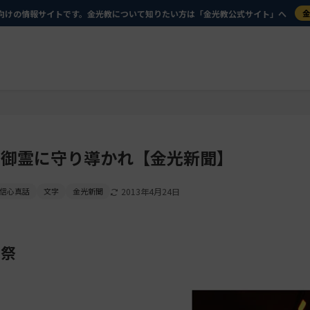
向けの情報サイトです。金光教について知りたい方は「金光教公式サイト」へ
の御霊に守り導かれ【金光新聞】
信心真話
文字
金光新聞
2013年4月24日
日祭