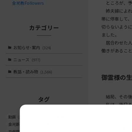
ところが、予
金光教Followers
姉夫婦によれ
帯に停車して
カテゴリー
切らないよう
ました。
居合わせた人
お知らせ･案内
(324)
働きがあるこ
ニュース
(977)
教話・読み物
(1,566)
御霊様の
結局、その後
タグ
私は、後日そ
うぞ私の方で
動画
(1497)
文字
(1022)
教話
(662)
そうして、１
金光新聞
(562)
信心真話
(443)
られたもの」
月例祭
(441)
お知らせ
(260)