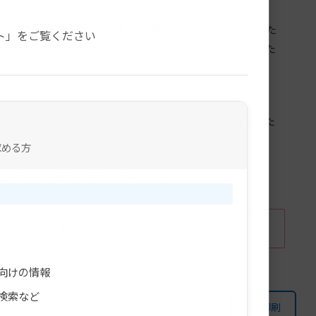
。
れてきました。私は、それを修理代の一部にと考えていた
ト」をご覧ください
、わずか５百円だったのです。「足りない５百円は、あなた
は認知症になっても、その信心の徳によってどれほど私た
求める方
てくれています。
の稽古をさせて頂きたいと思います。
ります。ご了承ください。
向けの情報
検索など
印刷