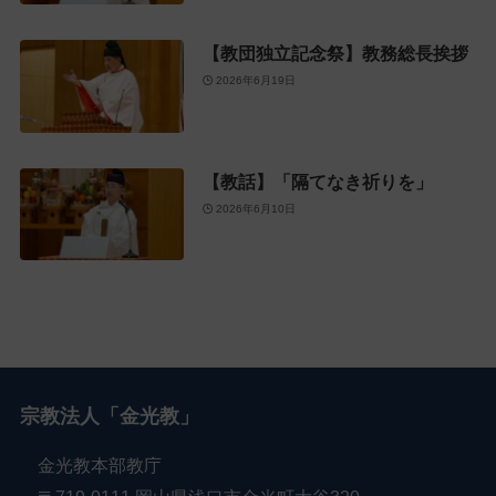
【教団独立記念祭】教務総長挨拶
2026年6月19日
【教話】「隔てなき祈りを」
2026年6月10日
宗教法人「金光教」
金光教本部教庁