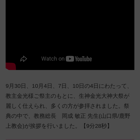
ッ
プ
し
て
ナ
ビ
ゲ
ー
シ
ョ
ン
9月30日、10月4日、7日、10日の4日にわたって、
に
教主金光様ご祭主のもとに、生神金光大神大祭が
麗しく仕えられ、多くの方が参拝されました。祭
典の中で、教務総長 岡成 敏正 先生(山口県/鹿野
上教会)が挨拶を行いました。【9分28秒】