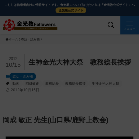
メ
ナ
こちらは信奉者向けの情報サイトです。金光教について知りたい方は「金光教公式サイト」へ
イ
ビ
金光教公式サイト
ン
ゲ
コ
ー
メニュー
ン
シ
ホーム
教話・読み物
テ
ョ
ン
ン
ツ
に
メ
2012
生神金光大神大祭 教務総長挨拶
10/15
に
移
イ
ス
動
ン
教話・読み物
キ
す
コ
動画
岡成敏正
教務総長
教務総長挨拶
生神金光大神大祭
ッ
る
ン
2012年10月15日
プ
テ
ン
ツ
岡成 敏正 先生(山口県/鹿野上教会)
を
ス
キ