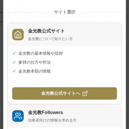
プ
す
に
る
【画像】 生神金光大神大祭の様子
サイト選択
戻
生神金光大神大祭をお迎えして─「運動」の実践とし
る
ての「布教推進期間」─
金光教公式サイト
金光教について知りたい方
✓
金光教の基本情報や信仰
関連記事
✓
参拝の仕方や作法
✓
金光教本部の情報
幻の『金光教報』
2026年8月1日
金光教公式サイトへ
【教話】「願う 世界平和」
金光教Followers
2026年7月23日
信奉者向けの情報を求める方