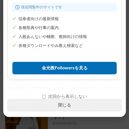
現在閲覧中のサイトです
【教話】「大切に」
2026年7月10日
✓
信奉者向けの最新情報
✓
各種祭典や行事の案内
✓
入殿あんないや輔教、教師向けの情報
【巻頭言】神様の「ご都合」
✓
各種ダウンロードやみ教え検索など
2026年7月1日
金光教Followersを見る
【教主就任式】教務総長挨拶・教
主おことば・お礼のことば
2026年6月28日
次回から表示しない
閉じる
【教話】「なんか、ちゃうんちゃ
う？」
2026年6月22日