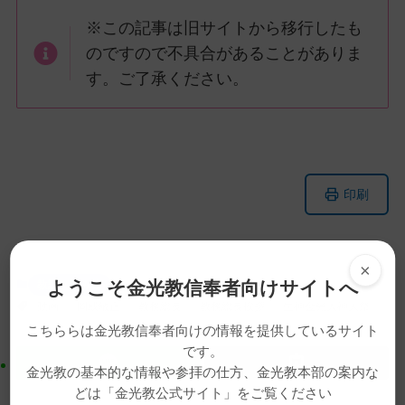
※この記事は旧サイトから移行したも
のですので不具合があることがありま
す。ご了承ください。
メ
ナ
印刷
イ
ビ
ン
ゲ
コ
ー
×
ン
シ
ようこそ金光教信奉者向けサイトへ
教話・読み物
テ
ョ
動画
岡成敏正
教務総長
教務総長挨拶
生神金光大神大祭
ン
ン
こちららは金光教信奉者向けの情報を提供しているサイト
ツ
に
です。
ト
移
金光教の基本的な情報や参拝の仕方、金光教本部の案内な
ッ
動
どは「金光教公式サイト」をご覧ください