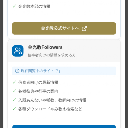
です。何一つ取られた物はなく、しかも書類はぬ
✓
金光教本部の情報
れずに無事でした。本当にありがとうございまし
た」
金光教公式サイトへ
私は、ご神前で一緒にお礼のご祈念をさせて頂
きました。その上で、金光教と出合って間もない
金光教Followers
信奉者向けの情報を求める方
隆さんが、お結界でお取次を願い、「おかげを受
けられるか受けられないかは、わが心にある。わ
現在閲覧中のサイトです
が心さえ改めれば、いくらでもおかげは受けられ
✓
信奉者向けの最新情報
る」という教祖様のみ教えに習うことで、神様の
✓
各種祭典や行事の案内
お働きを実感する体験をさせてくださったこと
✓
入殿あんないや輔教、教師向けの情報
を、ありがたく思ったのでした。
✓
各種ダウンロードやみ教え検索など
この記事をシェア