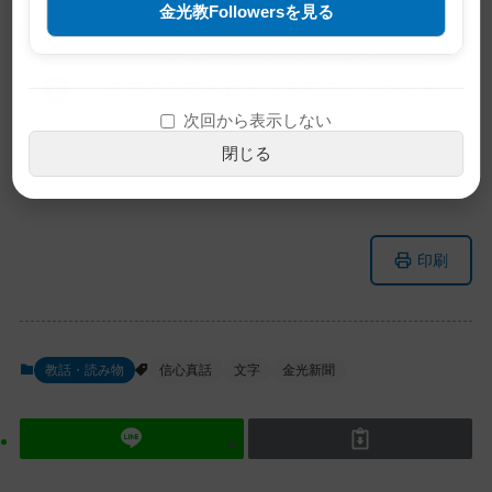
金光教Followersを見る
※この記事は旧サイトから移行したも
のですので不具合があることがありま
す。ご了承ください。
次回から表示しない
閉じる
メ
ナ
印刷
イ
ビ
ン
ゲ
コ
ー
ン
シ
教話・読み物
信心真話
文字
金光新聞
テ
ョ
ン
ン
ツ
に
ト
移