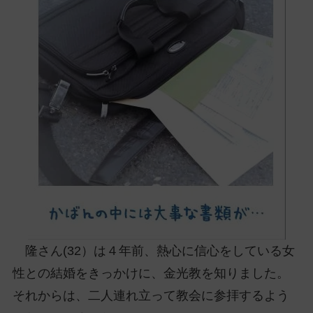
ッ
プ
し
て
ナ
ビ
ゲ
ー
シ
ョ
ン
に
隆さん(32）は４年前、熱心に信心をしている女
性との結婚をきっかけに、金光教を知りました。
それからは、二人連れ立って教会に参拝するよう