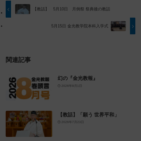
ッ
動
プ
す
【教話】 5月10日 月例祭 祭典後の教話
に
る
戻
5月15日 金光教学院本科入学式
る
関連記事
幻の『金光教報』
2026年8月1日
【教話】「願う 世界平和」
2026年7月23日