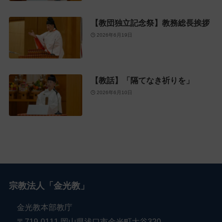
【教団独立記念祭】教務総長挨拶
2026年6月19日
【教話】「隔てなき祈りを」
2026年6月10日
宗教法人「金光教」
金光教本部教庁
〒719-0111 岡山県浅口市金光町大谷320