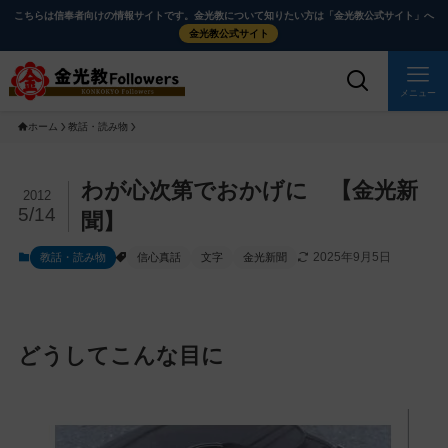
メ
ナ
こちらは信奉者向けの情報サイトです。金光教について知りたい方は「金光教公式サイト」へ
イ
ビ
金光教公式サイト
ン
ゲ
コ
ー
メニュー
ン
シ
ホーム
教話・読み物
テ
ョ
ン
ン
ツ
に
メ
わが心次第でおかげに 【金光新
2012
に
移
イ
5/14
聞】
ス
動
ン
2025年9月5日
教話・読み物
信心真話
文字
金光新聞
キ
す
コ
ッ
る
ン
プ
テ
ン
どうしてこんな目に
ツ
を
ス
キ