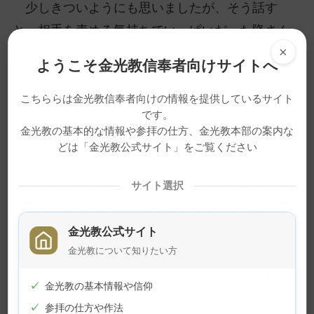
少しきついようにも思いましたが、そう話す
と、相手を責める気持ちでいっぱいだった隆さん
×
の表情が、だんだんと落ち着いてきました。
ようこそ金光教信奉者向けサイトへ
私は続けて、 「つらいことばかりの仕事かもし
れませんが、その仕事のおかげで家族が生活でき
こちららは金光教信奉者向けの情報を提供しているサイト
です。
ています。健康で働けることに、まず感謝してみ
金光教の基本的な情報や参拝の仕方、金光教本部の案内な
ませんか。その上でお願いすれば、きっと神様が
どは「金光教公式サイト」をご覧ください
見つけてくださいますよ」と話しました。
その３日後、隆さんが再び参拝してきました。
サイト選択
そこには、あのときご神前で思い浮かんだ光景と
同じように、満面の笑みがありました。 「先生！
金光教公式サイト
金光教について知りたい方
警察から、かばんが見つかったと連絡がありまし
た。お店から３キロほど離れた水路に捨てられて
✓
金光教の基本情報や信仰
いて、散歩していた方が見つけてくださったよう
✓
参拝の仕方や作法