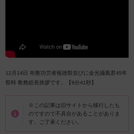
ッ
プ
し
て
ナ
ビ
ゲ
ー
シ
ョ
12月14日 布教功労者報徳祭並びに金光攝胤君45年
ン
祭時 教務総長挨拶です。【9分41秒】
に
※この記事は旧サイトから移行したも
のですので不具合があることがありま
す。ご了承ください。