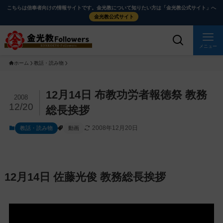
メ
ナ
こちらは信奉者向けの情報サイトです。金光教について知りたい方は「金光教公式サイト」へ
イ
ビ
金光教公式サイト
ン
ゲ
コ
ー
メニュー
ン
シ
ホーム
教話・読み物
テ
ョ
ン
ン
ツ
に
メ
12月14日 布教功労者報徳祭 教務
2008
に
移
イ
12/20
総長挨拶
ス
動
ン
2008年12月20日
教話・読み物
動画
キ
す
コ
ッ
る
ン
プ
テ
ン
12月14日 佐藤光俊 教務総長挨拶
ツ
を
ス
キ