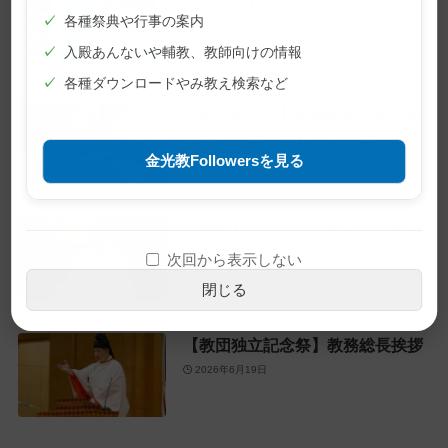
✓
各種祭典や行事の案内
2026年7月1日
✓
入殿あんないや輔教、教師向けの情報
✓
各種ダウンロードやみ教え検索など
【教主就任式】教務総長挨拶・教
主おことば・お礼のことば
金光教Followersを見る
2026年6月28日
【教話】「なんか、ちゃうんちゃ
う？」
次回から表示しない
2026年6月22日
閉じる
【教団独立記念祭】教務総長挨拶
2026年6月19日