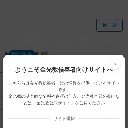
メ
ナ
印刷
イ
ビ
ン
ゲ
コ
ー
ン
シ
教話・読み物
動画
テ
ョ
×
ン
ン
ようこそ金光教信奉者向けサイトへ
ツ
に
ト
移
こちららは金光教信奉者向けの情報を提供しているサイト
ッ
動
です。
プ
す
12月14日 布教功労者報徳祭 教話 その1
金光教の基本的な情報や参拝の仕方、金光教本部の案内な
に
る
どは「金光教公式サイト」をご覧ください
戻
12月19日 正月準備
る
サイト選択