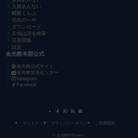
入殿あんない
輔教くらぶ
先生のへや
ダウンロード
天地は語る検索
災害関係
設定
金光教本部公式
金光教公式サイト
金光教放送センター
Instagram
Facebook
メ
ナ
イ
ビ
ン
ゲ
コ
ー
サイトマップ
プライバシーポリシー
ご利用規約
ン
シ
テ
ョ
©
金光教Followers.