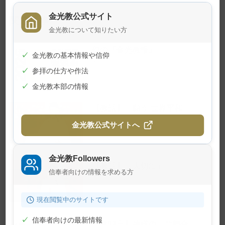
金光教公式サイト
関連記事
金光教について知りたい方
幻の『金光教報』
✓
金光教の基本情報や信仰
2026年8月1日
✓
参拝の仕方や作法
✓
金光教本部の情報
【教話】「願う 世界平和」
2026年7月23日
金光教公式サイトへ
金光教Followers
【教話】「大切に」
信奉者向けの情報を求める方
2026年7月10日
現在閲覧中のサイトです
✓
信奉者向けの最新情報
【巻頭言】神様の「ご都合」