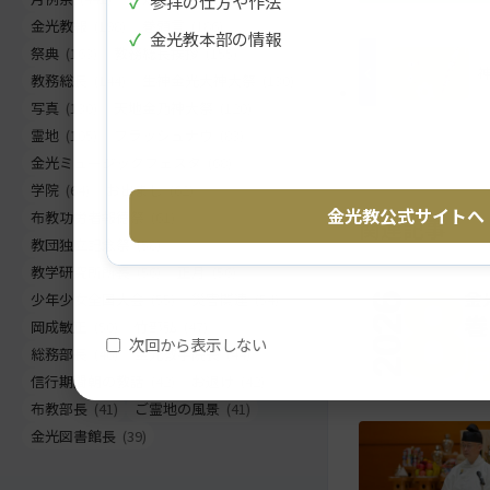
✓
参拝の仕方や作法
ト
移
金光教報
(198)
巻頭言
(186)
✓
金光教本部の情報
ッ
動
祭典
(163)
教務総長挨拶
(155)
プ
す
教務総長
(144)
生神金光大神大祭
(130)
に
る
写真
(130)
天地金乃神大祭
(120)
戻
霊地
(105)
フラッシュナウ
(83)
る
金光ミュージックフェスタ
(68)
学院
(64)
お出まし
(62)
金光教公式サイトへ
布教功労者報徳祭
(61)
関連記事
教団独立記念祭
(58)
教学研究所所長
(56)
正月
(56)
少年少女全国大会
(55)
災害関連
(54)
岡成敏正
(50)
竹部弘
(47)
次回から表示しない
総務部長
(46)
金光教学院長
(44)
信行期間朝の教話
(42)
お退け
(42)
布教部長
(41)
ご霊地の風景
(41)
金光図書館長
(39)