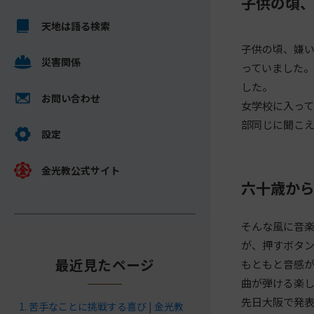
子供の頃
キ
メ
ッ
天地は語る検索
イ
プ
ン
子供の頃、嫌
し
災害関係
コ
っていました
て
ン
した。
ナ
テ
お問い合わせ
女学校に入っ
ビ
ン
部同じに聞こ
ゲ
ツ
設定
ー
へ
シ
金光教公式サイト
ョ
六十歳か
ン
に
そんな風に音
が、押すボタ
最近見たページ
もともと音感
曲が弾ける楽
先日大阪で発
苦手なことに挑戦する喜び | 金光教