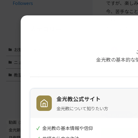
ですが、楽し
Followers
今、苦手なこ
追われていた
カテゴリー
なっているの
お知らせ･案内
※こ
(325)
金光教の基本的な
ニュース
(977)
教話・読み物
(1,566)
メ
ナ
イ
ビ
ン
ゲ
金光教公式サイト
タグ
コ
ー
金光教について知りたい方
ン
シ
教話・読み物
テ
ョ
動画
(1497)
文字
(1023)
教話
(662)
ン
ン
✓
金光教の基本情報や信仰
金光新聞
(562)
信心真話
(443)
ツ
に
月例祭
(441)
お知らせ
(261)