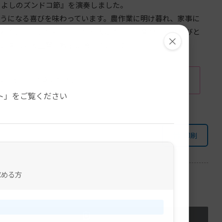
きよしのズンドコ節』を演奏しました。
ようになる喜びを味わっています。農作業に明け暮れ、家事に
せんでした。しかも、苦手だと逃げていた音楽が、私の喜びと
×
ら、楽しく大正琴の教室に通っています。
ります。ご了承ください。
。
ト」をご覧ください
印刷
求める方