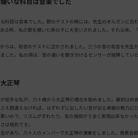
、嫌いな科目は音楽でした
いな科目は音楽でした。歌のテストの時には、先生のオルガンに合
。ある時、私の歌を聞いた男の子に大笑いされました。それ以来、
てからは、和音のテストに泣かされました。三つの音の和音を先生
えました。私の頭は、音の違いを聞き分けるセンサーが故障してい
ら大正琴
楽が苦手な私が、六十歳から大正琴の稽古を始めました。最初は仲
ンさえ間違えなければ、はずれずに出したい音が出る楽器の魅力に
が悪いので、リズムがずれたり、音の強弱がうまく表現出来なかっ
しさは格別です。
表会があり、八十人のメンバーで大正琴の演奏をしました。発表会