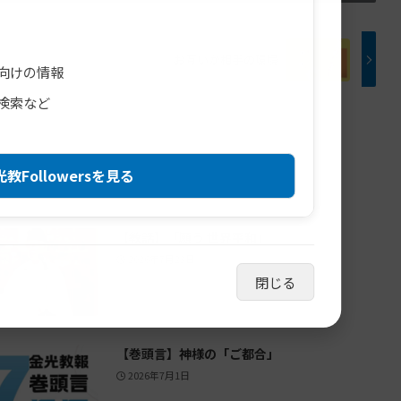
お互いが相手の環境
向けの情報
検索など
教Followersを見る
【教話】「願う 世界平和」
2026年7月23日
閉じる
【巻頭言】神様の「ご都合」
2026年7月1日