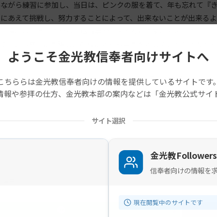
みながら練習に参加し、当日は、ピンクの服を着て、年も忘れて『
とにあえて挑戦し、努力することによって、出来ないことが出来る
若い頃には、老いてからお稽古事が出来るなんて夢にも思っていま
です。この幸せに感謝し、神様に足らぬ音感を足していただきなか
ようこそ金光教信奉者向けサイトへ
の記事は旧サイトから移行したものですので不具合があることがあ
こちららは金光教信奉者向けの情報を提供しているサイトです
情報や参拝の仕方、金光教本部の案内などは「金光教公式サイ
サイト選択
金光教Followers
信奉者向けの情報を
音声
現在閲覧中のサイトです