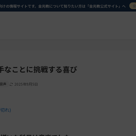
向けの情報サイトです。金光教について知りたい方は「金光教公式サイト」へ
手なことに挑戦する喜び
音声
2025年9月5日
ク切れ)