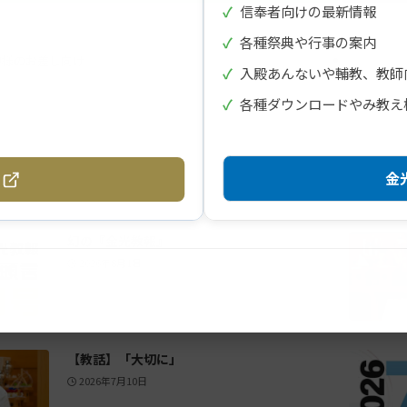
✓
信奉者向けの最新情報
✓
各種祭典や行事の案内
神様のお差し向け
✓
入殿あんないや輔教、教師
✓
各種ダウンロードやみ教え
金光
幻の『金光教報』
2026年8月1日
【教話】「大切に」
2026年7月10日