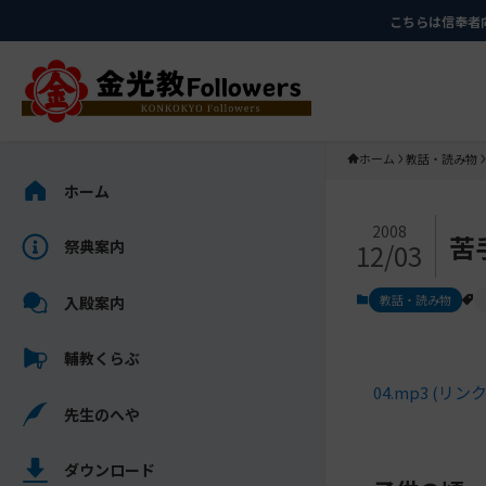
メ
ナ
こちらは信奉者
イ
ビ
ン
ゲ
コ
ー
ン
シ
テ
ョ
ホーム
教話・読み物
ン
ン
サ
ホーム
ツ
に
イ
メ
に
移
ド
2008
苦
祭典案内
12/03
イ
ス
動
バ
ン
キ
す
ー
教話・読み物
入殿案内
コ
ッ
る
を
ン
プ
ス
輔教くらぶ
テ
キ
ン
04.mp3 (リン
ッ
先生のへや
ツ
プ
を
し
ス
ダウンロード
て