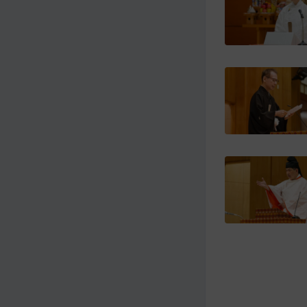
メ
ナ
イ
ビ
ン
ゲ
コ
ー
ン
シ
テ
ョ
ン
ン
ツ
ト
へ
ッ
プ
に
移
動
す
る