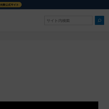
金光教公式サイト
検
索