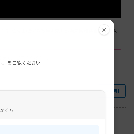
×
部 弘 先生(金光教教学研究所長/兵庫県 姫路西教会)の教
。
ります。ご了承ください。
ト」をご覧ください
印刷
求める方