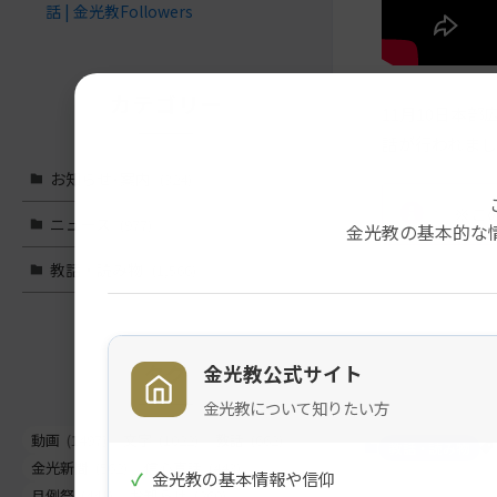
話 | 金光教Followers
カテゴリー
11月10日本
話が行われまし
お知らせ･案内
(324)
※こ
ニュース
(977)
金光教の基本的な
教話・読み物
(1,566)
メ
ナ
イ
ビ
タグ
金光教公式サイト
ン
ゲ
コ
ー
金光教について知りたい方
ン
シ
動画
(1497)
文字
(1022)
教話
(662)
教話・読み物
テ
ョ
金光新聞
(562)
信心真話
(443)
✓
金光教の基本情報や信仰
ン
ン
月例祭
(441)
お知らせ
(260)