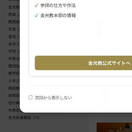
✓
参拝の仕方や作法
ツ
に
金光教報
(198)
巻頭言
(186)
ト
移
祭典
(163)
教務総長挨拶
(155)
✓
金光教本部の情報
ッ
動
教務総長
(144)
生神金光大神大祭
(130)
プ
す
写真
(130)
天地金乃神大祭
(120)
に
る
霊地
(105)
フラッシュナウ
(83)
戻
金光ミュージックフェスタ
(68)
る
学院
(64)
お出まし
(62)
布教功労者報徳祭
(61)
金光教公式サイトへ
教団独立記念祭
(58)
関連記事
教学研究所所長
(56)
正月
(56)
少年少女全国大会
(55)
災害関連
(53)
岡成敏正
(50)
竹部弘
(47)
総務部長
(46)
金光教学院長
(44)
次回から表示しない
信行期間朝の教話
(42)
お退け
(42)
布教部長
(41)
ご霊地の風景
(41)
金光図書館長
(39)