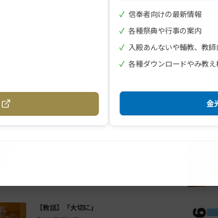
✓
信奉者向けの最新情報
✓
各種祭典や行事の案内
✓
入殿あんないや輔教、教師
三代金光様が現しくださった生神金光大神御取次
✓
各種ダウンロードやみ教え
金光
幻の『金光教報』
2026年8月1日
【教話】「大切に」