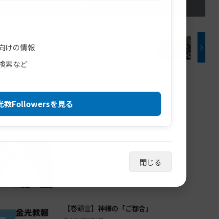
向けの情報
おかげの扉を閉めずに【金光新聞】
検索など
教Followersを見る
【教話】「願う 世界平和」
2026年7月23日
閉じる
【巻頭言】神様の「ご都合」