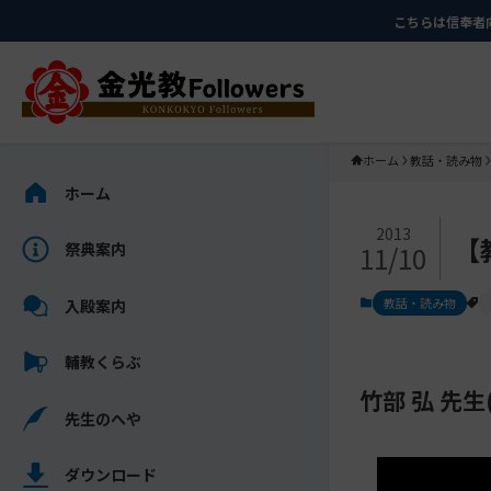
メ
ナ
こちらは信奉者
イ
ビ
ン
ゲ
コ
ー
ン
シ
テ
ョ
ホーム
教話・読み物
ン
ン
サ
ホーム
ツ
に
イ
メ
に
移
ド
2013
【
祭典案内
11/10
イ
ス
動
バ
ン
キ
す
ー
教話・読み物
入殿案内
コ
ッ
る
を
ン
プ
ス
輔教くらぶ
テ
キ
ン
竹部 弘 先
ッ
先生のへや
ツ
プ
を
し
ス
ダウンロード
て