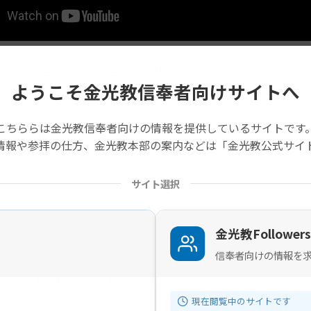
部広前では教主金光様ご祭主のもと月例祭が仕えられました。祭典後、竹
ようこそ金光教信奉者向けサイトへ
た。【19分53秒】
こちららは金光教信奉者向けの情報を提供しているサイトです
の記事は旧サイトから移行したものですので不具合があることがあ
情報や参拝の仕方、金光教本部の案内などは「金光教公式サイ
サイト選択
金光教Followers
信奉者向けの情報を
動画
教学研究所所長
教話
月例祭
竹部弘
現在閲覧中のサイトです