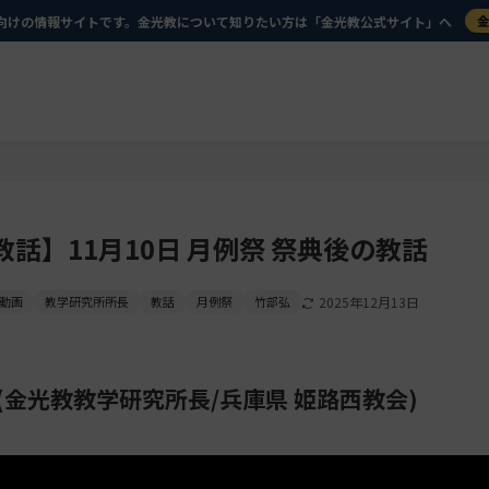
向けの情報サイトです。金光教について知りたい方は「金光教公式サイト」へ
教話】11月10日 月例祭 祭典後の教話
動画
教学研究所所長
教話
月例祭
竹部弘
2025年12月13日
生(金光教教学研究所長/兵庫県 姫路西教会)