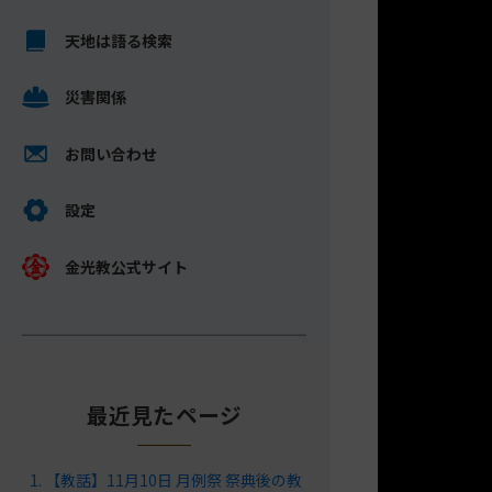
キ
メ
ッ
天地は語る検索
イ
プ
ン
し
災害関係
コ
て
ン
ナ
テ
お問い合わせ
ビ
ン
ゲ
ツ
設定
ー
へ
シ
金光教公式サイト
ョ
ン
に
最近見たページ
【教話】11月10日 月例祭 祭典後の教