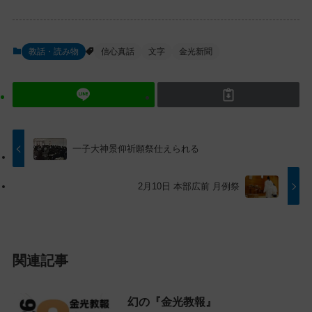
ン
ゲ
コ
ー
ン
シ
教話・読み物
信心真話
文字
金光新聞
テ
ョ
ン
ン
ツ
に
ト
移
ッ
動
プ
す
一子大神景仰祈願祭仕えられる
に
る
戻
2月10日 本部広前 月例祭
る
関連記事
幻の『金光教報』