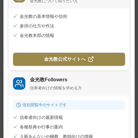
金光教について知りたい方
そうして、七十代までは仕事が済んだ後に教会
✓
金光教の基本情報や信仰
にお参りをし、八十代になって足腰が弱ってから
✓
参拝の仕方や作法
は、電動三輪車でお参りを続けました。九十歳を
✓
金光教本部の情報
超えてからは、近所の人が自動車で教会まで送迎
してくれるようになりました。
金光教公式サイトへ
ツユさんは、嫁いでから今日まで、教会の祭典
金光教Followers
に合わせて野菜の植え付けをし、自ら収穫した物
信奉者向けの情報を求める方
を神様にお供えしてきました。今では耳も遠くな
り、腰は前のめりに大きく曲がっていますが、ご
現在閲覧中のサイトです
大祭には長年の信心友達と教会に泊まり込みでご
✓
信奉者向けの最新情報
用に務めています。
✓
各種祭典や行事の案内
✓
入殿あんないや輔教、教師向けの情報
近所のお嫁さんや信徒仲間から母親のように慕