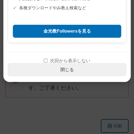
✓
各種ダウンロードやみ教え検索など
われているツユさんは、つやのある和らいだ顔と
言葉で、若い人たちに元気を与えています。
金光教Followersを見る
※このお話は実話をもとに執筆されたものです
が、登場人物は仮名を原則としています。
次回から表示しない
閉じる
※この記事は旧サイトから移行したも
のですので不具合があることがありま
す。ご了承ください。
メ
ナ
印刷
イ
ビ