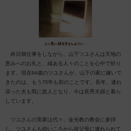
ッ
プ
し
て
ナ
ビ
ゲ
終日畑仕事をしながら、山下ツユさんは天地の
ー
シ
恵みへのお礼と、縁ある人々のことを心中で祈り
ョ
ます。現在94歳のツユさんが、山下の家に嫁いで
ン
きたのは、もう75年も前のことです。長年、連れ
に
添った夫も既に故人となり、今は長男夫婦と暮ら
しています。
ツユさんの実家は代々、金光教の教会に参拝
し、ツユさんも幼いころから祖父母に連れられて