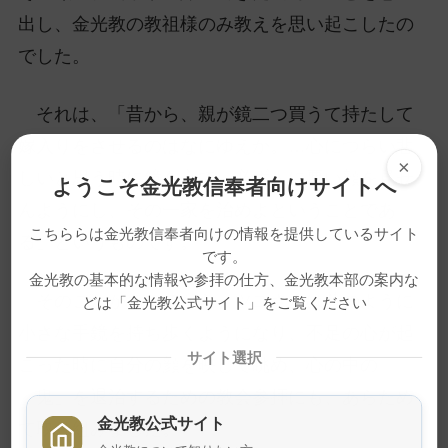
出し、金光教の教祖様のみ教えを思い起こしたの
でした。
それは、「昔から、親が鏡二つ買うて持たして
嫁入りをさせるのはなにゆえか。…心につらい悲
×
しいと思う時に鏡を立て、必ず人に悪い顔を見せ
ようこそ金光教信奉者向けサイトへ
んようにし、その一家を治めよということであ
こちららは金光教信奉者向けの情報を提供しているサイト
る」というものです。
です。
金光教の基本的な情報や参拝の仕方、金光教本部の案内な
そのことがあってから、ツユさんは昔のように
どは「金光教公式サイト」をご覧ください
小さな手鏡を持ち歩くようになり、不足の心が起
サイト選択
こった時に自分の顔を映して眺め、心の中の
「鬼」を退治するための教会参拝にも、あらため
金光教公式サイト
て取り組みました。