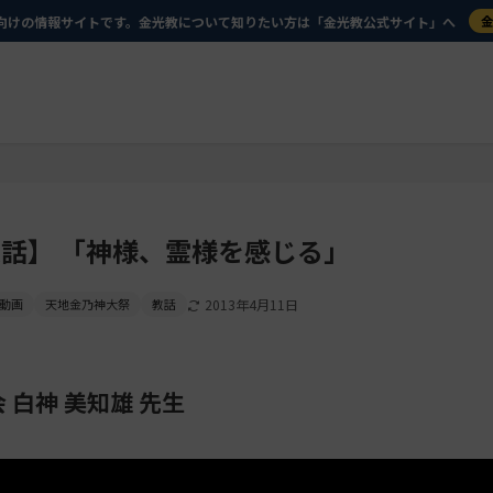
向けの情報サイトです。金光教について知りたい方は「金光教公式サイト」へ
話】 「神様、霊様を感じる」
動画
天地金乃神大祭
教話
2013年4月11日
 白神 美知雄 先生