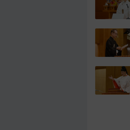
メ
ナ
イ
ビ
ン
ゲ
コ
ー
ン
シ
テ
ョ
ン
ン
ツ
ト
へ
ッ
プ
に
移
動
す
る