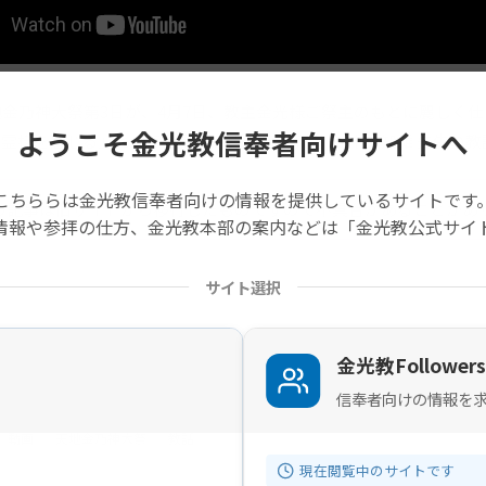
地金乃神大祭第3日が、4月7日、教主金光様ご祭主のもとに麗しく
ようこそ金光教信奉者向けサイトへ
霊様を感じる」という講題で、大阪府堺教会 白神 美知雄 先生の教
こちららは金光教信奉者向けの情報を提供しているサイトです
の記事は旧サイトから移行したものですので不具合があることがあ
情報や参拝の仕方、金光教本部の案内などは「金光教公式サイ
サイト選択
金光教Followers
信奉者向けの情報を
動画
天地金乃神大祭
教話
現在閲覧中のサイトです