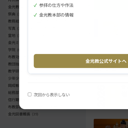
✓
参拝の仕方や作法
ツ
に
金光教報
(198)
巻頭言
(186)
ト
移
祭典
(163)
教務総長挨拶
(155)
✓
金光教本部の情報
ッ
動
教務総長
(144)
生神金光大神大祭
(130)
プ
す
写真
(130)
天地金乃神大祭
(120)
に
る
霊地
(105)
フラッシュナウ
(83)
戻
金光ミュージックフェスタ
(68)
る
学院
(64)
お出まし
(62)
布教功労者報徳祭
(61)
金光教公式サイトへ
教団独立記念祭
(58)
関連記事
教学研究所所長
(56)
正月
(56)
少年少女全国大会
(55)
災害関連
(54)
岡成敏正
(50)
竹部弘
(47)
総務部長
(46)
金光教学院長
(44)
次回から表示しない
信行期間朝の教話
(42)
お退け
(42)
布教部長
(41)
ご霊地の風景
(41)
金光図書館長
(39)