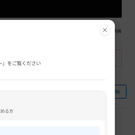
×
仕えられ、全国からたくさんの信奉者が参拝されました。祭典
話が行われました。【18分3秒】
。
ります。ご了承ください。
ト」をご覧ください
印刷
求める方