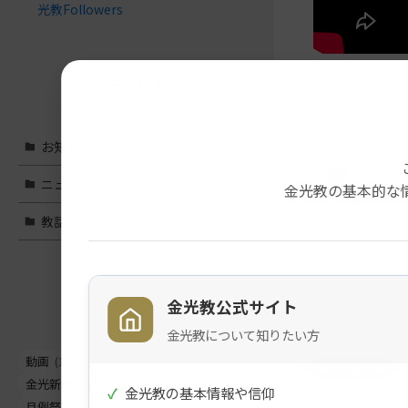
光教Followers
カテゴリー
平成25年度天
前には「神様、
お知らせ･案内
(325)
※こ
ニュース
(977)
金光教の基本的な
教話・読み物
(1,566)
メ
ナ
イ
ビ
タグ
金光教公式サイト
ン
ゲ
コ
ー
金光教について知りたい方
ン
シ
動画
(1497)
文字
(1023)
教話
(662)
教話・読み物
テ
ョ
金光新聞
(562)
信心真話
(443)
✓
金光教の基本情報や信仰
ン
ン
月例祭
(441)
お知らせ
(261)