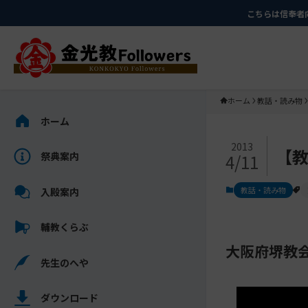
メ
ナ
こちらは信奉者
イ
ビ
ン
ゲ
コ
ー
ン
シ
テ
ョ
ホーム
教話・読み物
ン
ン
サ
ホーム
ツ
に
イ
メ
に
移
ド
2013
【教
祭典案内
4/11
イ
ス
動
バ
ン
キ
す
ー
教話・読み物
入殿案内
コ
ッ
る
を
ン
プ
ス
輔教くらぶ
テ
キ
ン
大阪府堺教会
ッ
先生のへや
ツ
プ
を
し
ス
ダウンロード
て