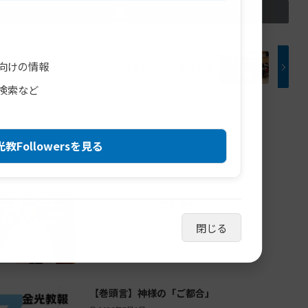
向けの情報
天地金乃神大祭 霊地直会
検索など
教Followersを見る
【教話】「願う 世界平和」
2026年7月23日
閉じる
【巻頭言】神様の「ご都合」