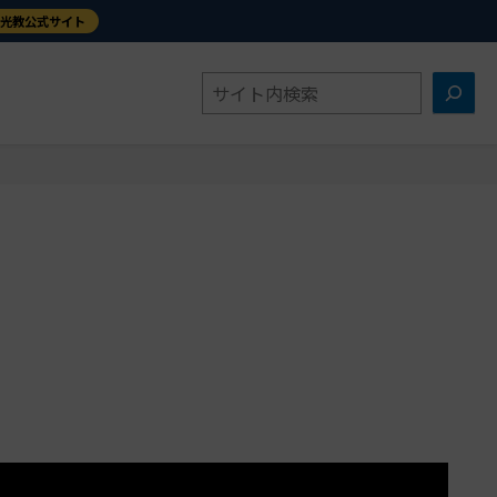
金光教公式サイト
検
索