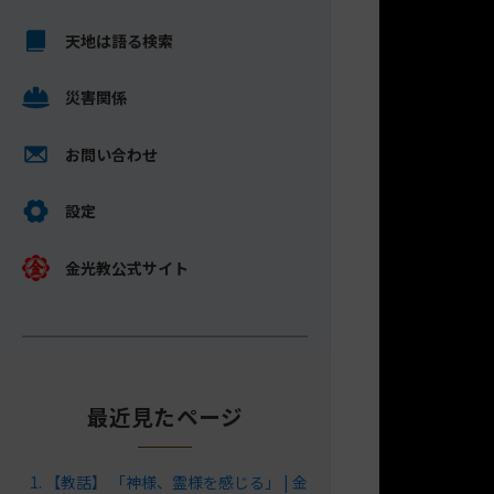
キ
メ
ッ
天地は語る検索
イ
プ
ン
し
災害関係
コ
て
ン
ナ
テ
お問い合わせ
ビ
ン
ゲ
ツ
設定
ー
へ
シ
金光教公式サイト
ョ
ン
に
最近見たページ
【教話】 「神様、霊様を感じる」 | 金