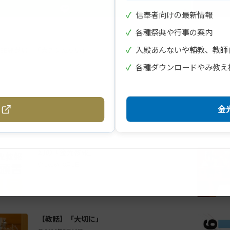
✓
信奉者向けの最新情報
✓
各種祭典や行事の案内
✓
入殿あんないや輔教、教師
WEB紙芝居 「大きなたらい」
✓
各種ダウンロードやみ教え
金光
幻の『金光教報』
2026年8月1日
【教話】「大切に」