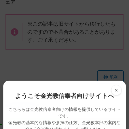
ェア
※この記事は旧サイトから移行したも
のですので不具合があることがありま
す。ご了承ください。
メ
ナ
印刷
イ
ビ
ン
ゲ
×
コ
ー
ようこそ金光教信奉者向けサイトへ
ン
シ
教話・読み物
内局就退任式
動画
教務総長挨拶
テ
ョ
こちららは金光教信奉者向けの情報を提供しているサイト
です。
ン
ン
金光教の基本的な情報や参拝の仕方、金光教本部の案内な
ツ
に