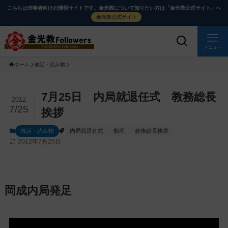
メ
ナ
こちらは信奉者向けの情報サイトです。金光教について知りたい方は「金光教公式サイト」へ
イ
ビ
金光教公式サイト
ン
ゲ
コ
ー
メニュー
ン
シ
ホーム
教話・読み物
テ
ョ
ン
ン
ツ
に
メ
7月25日 内局就退任式 教務総長
2012
に
移
イ
7/25
挨拶
ス
動
ン
教話・読み物
内局就退任式
動画
教務総長挨拶
キ
す
コ
2012年7月25日
ッ
る
ン
プ
テ
ン
ツ
岡成内局発足
を
ス
キ