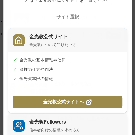
どは「金光教公式サイト」をご覧ください
ト
移
ッ
動
プ
す
サイト選択
【教話】7月22日 月例祭 祭典後の教話
に
る
戻
7月22日 金光混成合唱団 第２６回定期コンサート
金光教公式サイト
る
金光教について知りたい方
✓
金光教の基本情報や信仰
関連記事
✓
参拝の仕方や作法
✓
金光教本部の情報
幻の『金光教報』
2026年8月1日
金光教公式サイトへ
【教話】「願う 世界平和」
金光教Followers
2026年7月23日
信奉者向けの情報を求める方