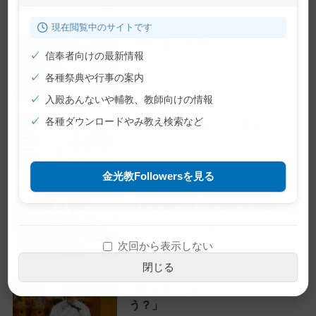
現在閲覧中のサイトです
【教話】「大切に」
✓
信奉者向けの最新情報
2026年7月10日
✓
各種祭典や行事の案内
✓
入殿あんないや輔教、教師向けの情報
✓
各種ダウンロードやみ教え検索など
【巻頭言】神様の「ご都合」
2026年7月1日
金光教Followersを見る
【教主就任式】教務総長挨拶・教
主おことば・お礼のことば
2026年6月28日
次回から表示しない
閉じる
【教話】「なんか、ちゃうんちゃ
う？」