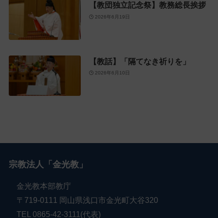
【教団独立記念祭】教務総長挨拶
2026年6月19日
【教話】「隔てなき祈りを」
2026年6月10日
宗教法人「金光教」
金光教本部教庁
〒719-0111 岡山県浅口市金光町大谷320
TEL 0865-42-3111(代表)