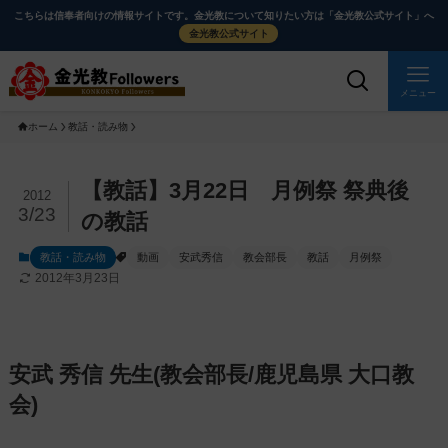
メ
ナ
こちらは信奉者向けの情報サイトです。金光教について知りたい方は「金光教公式サイト」へ
イ
ビ
金光教公式サイト
ン
ゲ
コ
ー
メニュー
ン
シ
ホーム
教話・読み物
テ
ョ
ン
ン
ツ
に
メ
【教話】3月22日 月例祭 祭典後
2012
に
移
イ
3/23
の教話
ス
動
ン
教話・読み物
動画
安武秀信
教会部長
教話
月例祭
キ
す
コ
2012年3月23日
ッ
る
ン
プ
テ
ン
ツ
安武 秀信 先生(教会部長/鹿児島県 大口教
を
会)
ス
キ