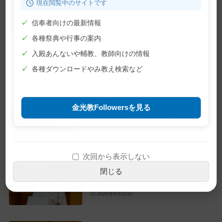
現在閲覧中のサイトです
2026年7月10日
✓
信奉者向けの最新情報
✓
各種祭典や行事の案内
✓
入殿あんないや輔教、教師向けの情報
【巻頭言】神様の「ご都合」
2026年7月1日
✓
各種ダウンロードやみ教え検索など
金光教Followersを見る
【教主就任式】教務総長挨拶・教
主おことば・お礼のことば
2026年6月28日
次回から表示しない
【教話】「なんか、ちゃうんちゃ
閉じる
う？」
2026年6月22日