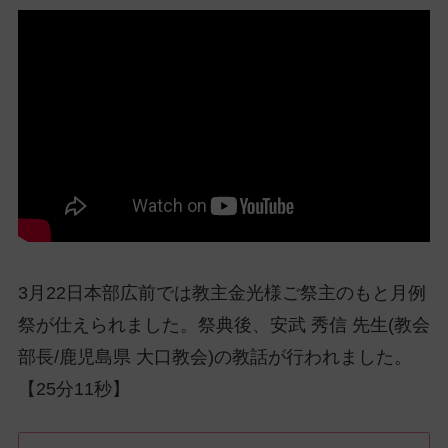
ッ
プ
し
て
ナ
ビ
ゲ
ー
シ
ョ
ン
に
3月22日本部広前では教主金光様ご祭主のもと月例
祭が仕えられました。祭典後、安武 秀信 先生(教会
部長/鹿児島県 大口教会)の教話が行われました。
【25分11秒】