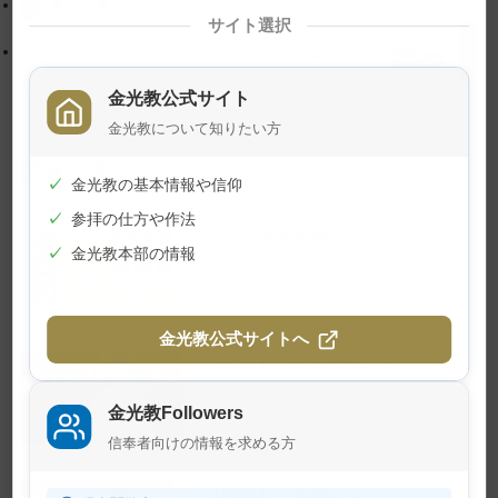
に
る
サイト選択
戻
神が働くネットワーク 【金光新聞】
る
金光教公式サイト
金光教について知りたい方
関連記事
✓
金光教の基本情報や信仰
✓
参拝の仕方や作法
幻の『金光教報』
✓
金光教本部の情報
2026年8月1日
金光教公式サイトへ
【教話】「願う 世界平和」
2026年7月23日
金光教Followers
信奉者向けの情報を求める方
【教話】「大切に」