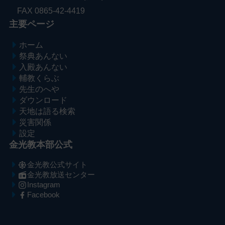
FAX 0865-42-4419
主要ページ
ホーム
祭典あんない
入殿あんない
輔教くらぶ
先生のへや
ダウンロード
天地は語る検索
災害関係
設定
金光教本部公式
金光教公式サイト
金光教放送センター
Instagram
Facebook
メ
ナ