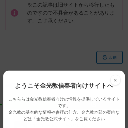
※この記事は旧サイトから移行したも
のですので不具合があることがありま
す。ご了承ください。
メ
ナ
印刷
イ
ビ
ン
ゲ
コ
ー
×
ン
シ
ようこそ金光教信奉者向けサイトへ
教話・読み物
動画
安武秀信
教会部長
教話
月例祭
テ
ョ
ン
ン
こちららは金光教信奉者向けの情報を提供しているサイト
ツ
に
です。
ト
移
金光教の基本的な情報や参拝の仕方、金光教本部の案内な
ッ
動
どは「金光教公式サイト」をご覧ください
プ
す
3月20日 春季霊祭 教務総長挨拶