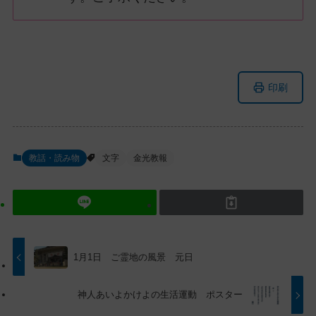
メ
ナ
印刷
イ
ビ
ン
ゲ
コ
ー
ン
シ
教話・読み物
文字
金光教報
テ
ョ
ン
ン
ツ
に
ト
移
ッ
動
プ
す
1月1日 ご霊地の風景 元日
に
る
戻
神人あいよかけよの生活運動 ポスター
る