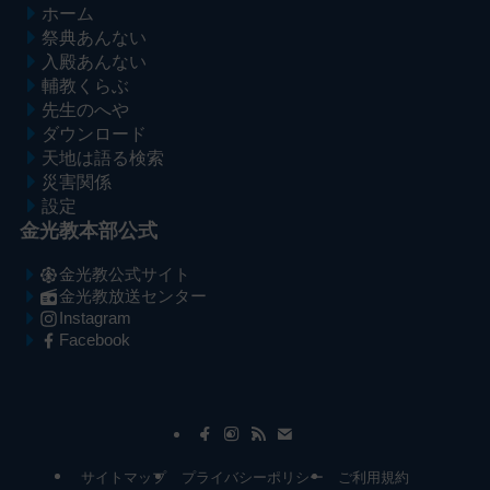
ホーム
祭典あんない
入殿あんない
輔教くらぶ
先生のへや
ダウンロード
天地は語る検索
災害関係
設定
金光教本部公式
金光教公式サイト
金光教放送センター
Instagram
Facebook
メ
ナ
イ
ビ
ン
ゲ
コ
ー
サイトマップ
プライバシーポリシー
ご利用規約
ン
シ