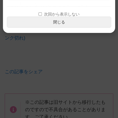
柄をお迎えする内実としてまいりたい。
次回から表示しない
http://web-
閉じる
konkokyo.info/kyokai/ministers/index_html#f03 (リ
ンク切れ)
この記事をシェア
※この記事は旧サイトから移行したも
のですので不具合があることがありま
す。ご了承ください。