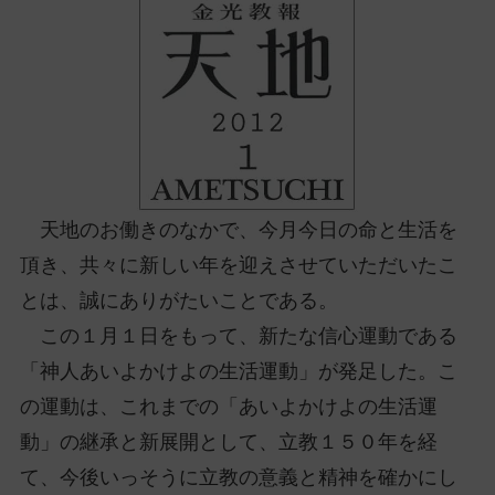
ッ
プ
し
て
ナ
ビ
ゲ
ー
天地のお働きのなかで、今月今日の命と生活を
シ
頂き、共々に新しい年を迎えさせていただいたこ
ョ
ン
とは、誠にありがたいことである。
に
この１月１日をもって、新たな信心運動である
「神人あいよかけよの生活運動」が発足した。こ
の運動は、これまでの「あいよかけよの生活運
動」の継承と新展開として、立教１５０年を経
て、今後いっそうに立教の意義と精神を確かにし