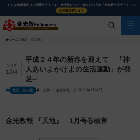
メ
ナ
こちらは信奉者向けの情報サイトです。金光教について知りたい方は「金光教公式サイト」へ
イ
ビ
金光教公式サイト
ン
ゲ
コ
ー
メニュー
ン
シ
ホーム
教話・読み物
テ
ョ
ン
ン
ツ
に
メ
平成２４年の新春を迎えて ─「神
に
移
イ
2012
人あいよかけよの生活運動」が発
1/04
ス
動
ン
足─
キ
す
コ
ッ
る
ン
2012年1月4日
教話・読み物
文字
金光教報
プ
テ
ン
ツ
金光教報 『天地』 1月号巻頭言
を
ス
キ