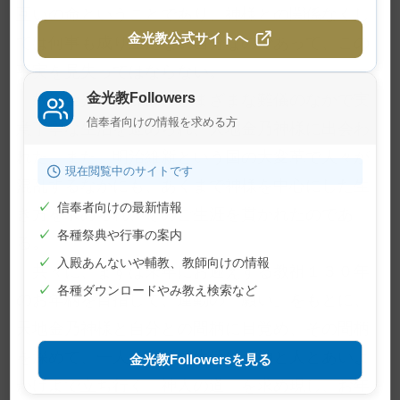
互いの命ということであり、神様との関係なくし
金光教公式サイトへ
ては何事も成り立たない自分なのであって、この
事実を見失ってはならない。
金光教Followers
教祖金光大神様は、さまざまな難儀のなかで実
信奉者向けの情報を求める方
意丁寧な生活を進められ、天地金乃神様に出会わ
れた。また、明治維新という国の大変革で人々が
現在閲覧中のサイトです
混乱するなかにも、あくまで神様を中心にした生
✓
信奉者向けの最新情報
き方を求められ、そのご生涯を貫かれたのであ
✓
各種祭典や行事の案内
る。
✓
入殿あんないや輔教、教師向けの情報
共々に、まずは来年にお迎えする教祖１３０年
✓
各種ダウンロードやみ教え検索など
のお年柄を目指して、運動の「願い」をもとに、
天地金乃神様と自分との間柄に目覚め、その間柄
を深めて、一人ひとりの生活に、神と人とあいよ
金光教Followersを見る
かけよで立ち行く「神人の道」を求め現し、お年