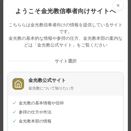
大切なのは１行目の「御取次を願い 頂き」とい
×
ようこそ金光教信奉者向けサイトへ
うことで、これが「願い」の基本になっている。
御取次を願い、頂きながら、自身の信心の成長と
こちららは金光教信奉者向けの情報を提供しているサイト
です。
改まりを求め、教主金光様が仰せられた神様と自
金光教の基本的な情報や参拝の仕方、金光教本部の案内な
分との縦軸を深め、その内容をもって、人や万物
どは「金光教公式サイト」をご覧ください
との横軸を育ませていただきたいということなの
である。
サイト選択
私たちの命（いのち）の来し方や行く末に思い
をいたす時、その道程にはさまざまな喜び、悲し
金光教公式サイト
みがあり、時々の社会がもたらす価値観にも翻弄
金光教について知りたい方
されながら、自らの考えですべてを選び取ってき
✓
金光教の基本情報や信仰
たかのような錯覚に陥りがちである。しかし、そ
✓
参拝の仕方や作法
の大本は、「わが身は神徳の中に生かされてあ
✓
金光教本部の情報
り」と教えられているように、神様から頂いたお