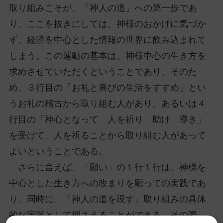
取り組みこそが、「神人の道」への第一歩であ
り、ここを抜きにしては、神様のおかげに気づか
ず、経済を中心とした情報の世界に飲み込まれて
しまう。この運動の基本は、神様中心の生き方を
求めさせていただくということであり、そのた
め、３行目の「お礼と喜びの生活をすすめ」とい
うお礼の稽古から取り組む人があり、あるいは４
行目の「神心となって 人を祈り 助け 導き」
を受けて、人を祈ることから取り組む人があって
よいということである。
さらに言えば、「願い」の１行１行は、神様を
中心とした生き方への改まりを願っての実践であ
り、同時に、「神人の道を現す」取り組みの具体
的な実践として押さえることができる。その際、