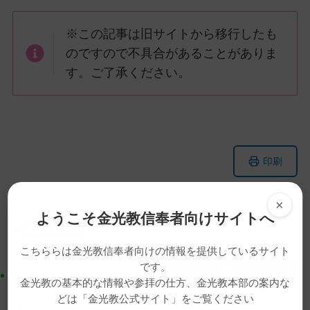
※この記事は旧サイトから移行したも
のですので不具合があることがありま
す。ご了承ください。
メ
ナ
印刷
イ
ビ
ン
ゲ
×
コ
ー
ようこそ金光教信奉者向けサイトへ
ン
シ
教話・読み物
動画
和泉正一
布教部長
教話
月例祭
テ
ョ
こちららは金光教信奉者向けの情報を提供しているサイト
ン
ン
です。
ツ
に
金光教の基本的な情報や参拝の仕方、金光教本部の案内な
ト
移
どは「金光教公式サイト」をご覧ください
ッ
動