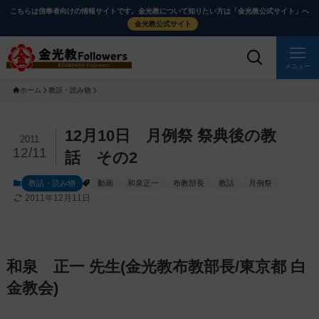
メ
ナ
こちらは信奉者向けの情報サイトです。金光教について知りたい方は「金光教公式サイト」へ
イ
ビ
金光教公式サイト
ン
ゲ
コ
ー
メニュー
ン
シ
ホーム
教話・読み物
テ
ョ
ン
ン
ツ
に
メ
12月10日 月例祭 祭典後の教
2011
に
移
イ
12/11
話 その2
ス
動
ン
教話・読み物
動画
和泉正一
布教部長
教話
月例祭
キ
す
コ
2011年12月11日
ッ
る
ン
プ
テ
ン
ツ
和泉 正一 先生(金光教布教部長/東京都 白
を
金教会)
ス
キ