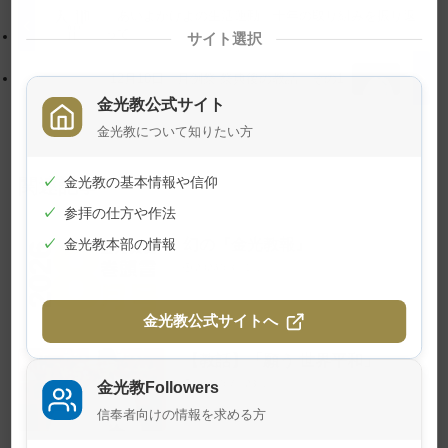
「あいよかけよの生活運動」十年の取り組みを振り返
プ
す
って
サイト選択
に
る
戻
12月10日 月例祭 祭典後の教話 その1
る
金光教公式サイト
金光教について知りたい方
関連記事
✓
金光教の基本情報や信仰
✓
参拝の仕方や作法
幻の『金光教報』
✓
金光教本部の情報
2026年8月1日
金光教公式サイトへ
【教話】「願う 世界平和」
金光教Followers
2026年7月23日
信奉者向けの情報を求める方