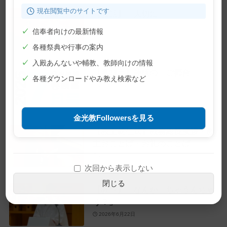
現在閲覧中のサイトです
【教話】「大切に」
2026年7月10日
✓
信奉者向けの最新情報
✓
各種祭典や行事の案内
✓
入殿あんないや輔教、教師向けの情報
【巻頭言】神様の「ご都合」
✓
各種ダウンロードやみ教え検索など
2026年7月1日
金光教Followersを見る
【教主就任式】教務総長挨拶・教
主おことば・お礼のことば
2026年6月28日
次回から表示しない
閉じる
【教話】「なんか、ちゃうんちゃ
う？」
2026年6月22日