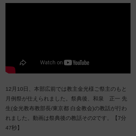
ッ
プ
し
て
ナ
ビ
ゲ
ー
シ
ョ
ン
に
12月10日、本部広前では教主金光様ご祭主のもと
月例祭が仕えられました。祭典後、和泉 正一 先
生(金光教布教部長/東京都 白金教会)の教話が行わ
れました。動画は祭典後の教話その2です。【7分
47秒】