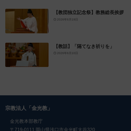
【教団独立記念祭】教務総長挨拶
2026年6月19日
【教話】「隔てなき祈りを」
2026年6月10日
宗教法人「金光教」
金光教本部教庁
〒719-0111 岡山県浅口市金光町大谷320