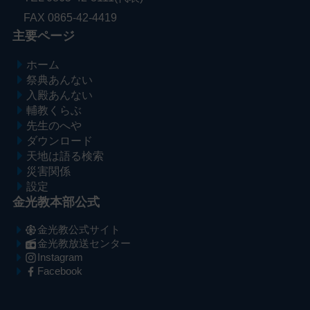
FAX 0865-42-4419
主要ページ
ホーム
祭典あんない
入殿あんない
輔教くらぶ
先生のへや
ダウンロード
天地は語る検索
災害関係
設定
金光教本部公式
金光教公式サイト
金光教放送センター
Instagram
Facebook
メ
ナ