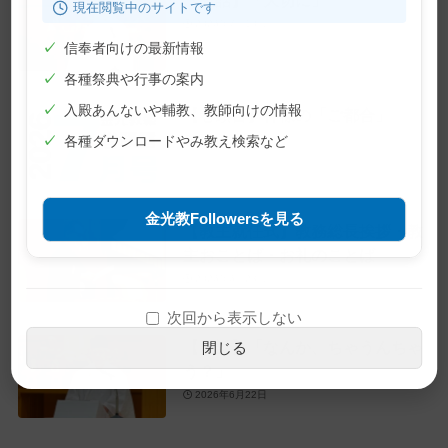
現在閲覧中のサイトです
2026年7月10日
✓
信奉者向けの最新情報
✓
各種祭典や行事の案内
✓
入殿あんないや輔教、教師向けの情報
【巻頭言】神様の「ご都合」
2026年7月1日
✓
各種ダウンロードやみ教え検索など
金光教Followersを見る
【教主就任式】教務総長挨拶・教
主おことば・お礼のことば
2026年6月28日
次回から表示しない
【教話】「なんか、ちゃうんちゃ
閉じる
う？」
2026年6月22日