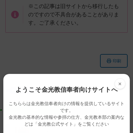
※この記事は旧サイトから移行したも
のですので不具合があることがありま
す。ご了承ください。
メ
ナ
印刷
イ
ビ
ン
ゲ
コ
ー
×
ン
シ
ようこそ金光教信奉者向けサイトへ
教話・読み物
教話
生神金光大神大祭
テ
ョ
ン
ン
こちららは金光教信奉者向けの情報を提供しているサイト
ツ
に
です。
ト
移
金光教の基本的な情報や参拝の仕方、金光教本部の案内な
ッ
動
どは「金光教公式サイト」をご覧ください
プ
す
御本部お礼参拝 その２