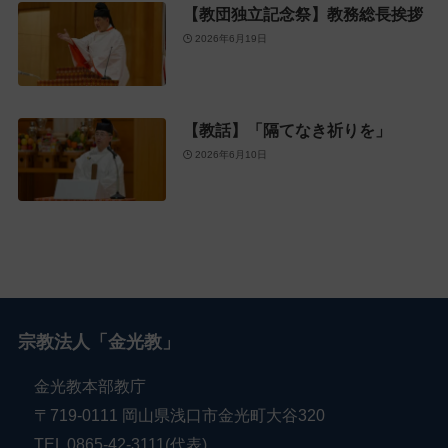
【教団独立記念祭】教務総長挨拶
2026年6月19日
【教話】「隔てなき祈りを」
2026年6月10日
宗教法人「金光教」
金光教本部教庁
〒719-0111 岡山県浅口市金光町大谷320
TEL 0865-42-3111(代表)