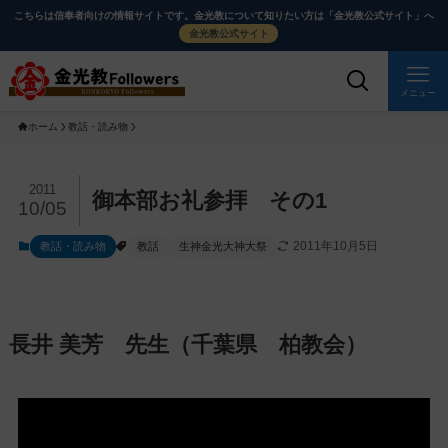
メ
ナ
こちらは信奉者向けの情報サイトです。金光教について知りたい方は「金光教公式サイト」へ
イ
ビ
金光教公式サイト
ン
ゲ
コ
ー
メニュー
ン
シ
ホーム
教話・読み物
テ
ョ
ン
ン
ツ
に
メ
2011
御本部お礼参拝 その1
10/05
に
移
イ
ス
動
ン
2011年10月5日
教話・読み物
教話
生神金光大神大祭
キ
す
コ
ッ
る
ン
プ
テ
ン
長井 美芳 先生（千葉県 柏教会）
ツ
を
ス
キ