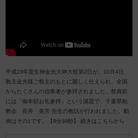
ッ
プ
し
て
ナ
ビ
ゲ
ー
シ
平成23年度生神金光大神大祭第2日が、10月4日、
ョ
ン
教主金光様ご祭主のもとに麗しく仕えられ、全国
に
からたくさんの信奉者が参拝されました。祭典前
には「御本部お礼参拝」という講題で、千葉県柏
教会 長井 美芳 先生の教話が行われました。動
画はその1です。【9分39秒】 続きはこちらから