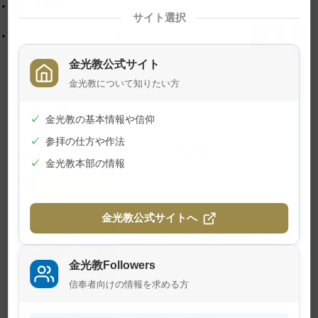
に
る
サイト選択
戻
生神金光大神大祭 祭典の様子
る
金光教公式サイト
金光教について知りたい方
関連記事
✓
金光教の基本情報や信仰
✓
参拝の仕方や作法
幻の『金光教報』
✓
金光教本部の情報
2026年8月1日
金光教公式サイトへ
【教話】「願う 世界平和」
2026年7月23日
金光教Followers
信奉者向けの情報を求める方
【教話】「大切に」