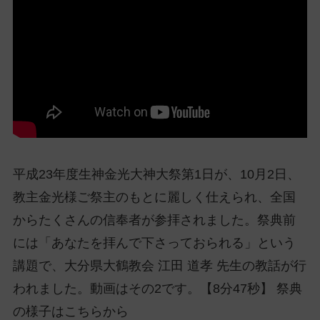
ッ
プ
し
て
ナ
ビ
ゲ
ー
シ
ョ
平成23年度生神金光大神大祭第1日が、10月2日、
ン
教主金光様ご祭主のもとに麗しく仕えられ、全国
に
からたくさんの信奉者が参拝されました。祭典前
には「あなたを拝んで下さっておられる」という
講題で、大分県大鶴教会 江田 道孝 先生の教話が行
われました。動画はその2です。【8分47秒】 祭典
の様子はこちらから