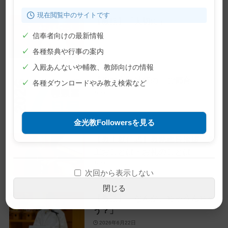
現在閲覧中のサイトです
【教話】「大切に」
2026年7月10日
✓
信奉者向けの最新情報
✓
各種祭典や行事の案内
✓
入殿あんないや輔教、教師向けの情報
【巻頭言】神様の「ご都合」
✓
各種ダウンロードやみ教え検索など
2026年7月1日
金光教Followersを見る
【教主就任式】教務総長挨拶・教
主おことば・お礼のことば
2026年6月28日
次回から表示しない
閉じる
【教話】「なんか、ちゃうんちゃ
う？」
2026年6月22日