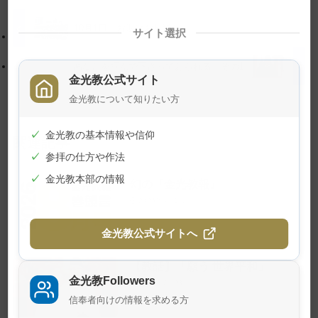
ッ
動
プ
す
10月1日 お退けお見送り
サイト選択
に
る
戻
あなたを拝んで下さっておられる その1
金光教公式サイト
る
金光教について知りたい方
✓
金光教の基本情報や信仰
関連記事
✓
参拝の仕方や作法
✓
金光教本部の情報
幻の『金光教報』
2026年8月1日
金光教公式サイトへ
【教話】「願う 世界平和」
金光教Followers
2026年7月23日
信奉者向けの情報を求める方