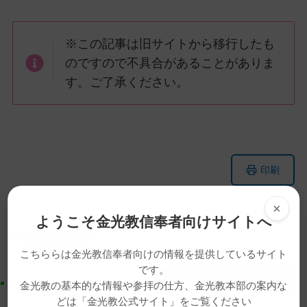
※この記事は旧サイトから移行したも
のですので不具合があることがありま
す。ご了承ください。
メ
ナ
印刷
イ
ビ
ン
ゲ
×
コ
ー
ようこそ金光教信奉者向けサイトへ
ン
シ
教話・読み物
動画
教話
テ
ョ
こちららは金光教信奉者向けの情報を提供しているサイト
ン
ン
です。
ツ
に
金光教の基本的な情報や参拝の仕方、金光教本部の案内な
ト
移
どは「金光教公式サイト」をご覧ください