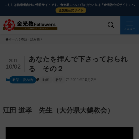
メ
ナ
こちらは信奉者向けの情報サイトです。金光教について知りたい方は「金光教公式サイト」へ
イ
ビ
金光教公式サイト
ン
ゲ
コ
ー
メニュー
ン
シ
ホーム
教話・読み物
テ
ョ
ン
ン
ツ
に
メ
あなたを拝んで下さっておられ
2011
に
移
イ
10/02
る その２
ス
動
ン
2011年10月2日
教話・読み物
動画
教話
キ
す
コ
ッ
る
ン
プ
テ
ン
江田 道孝 先生（大分県大鶴教会）
ツ
を
ス
キ