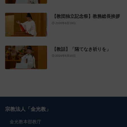
【教団独立記念祭】教務総長挨拶
2026年6月19日
【教話】「隔てなき祈りを」
2026年6月10日
宗教法人「金光教」
金光教本部教庁