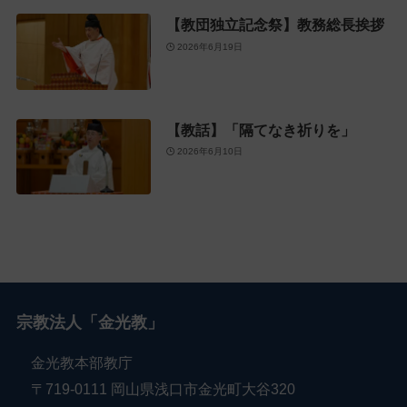
【教団独立記念祭】教務総長挨拶
2026年6月19日
【教話】「隔てなき祈りを」
2026年6月10日
宗教法人「金光教」
金光教本部教庁
〒719-0111 岡山県浅口市金光町大谷320