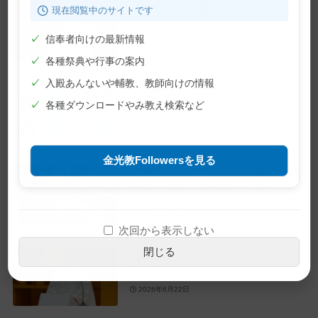
【教話】「大切に」
現在閲覧中のサイトです
2026年7月10日
✓
信奉者向けの最新情報
✓
各種祭典や行事の案内
✓
入殿あんないや輔教、教師向けの情報
【巻頭言】神様の「ご都合」
✓
各種ダウンロードやみ教え検索など
2026年7月1日
金光教Followersを見る
【教主就任式】教務総長挨拶・教
主おことば・お礼のことば
2026年6月28日
次回から表示しない
閉じる
【教話】「なんか、ちゃうんちゃ
う？」
2026年6月22日