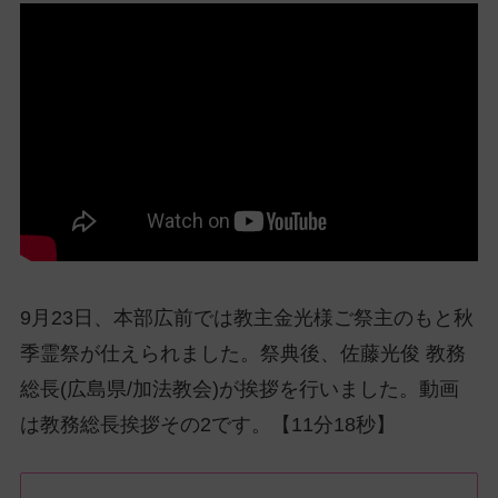
ッ
プ
し
て
ナ
ビ
ゲ
ー
シ
ョ
ン
9月23日、本部広前では教主金光様ご祭主のもと秋
に
季霊祭が仕えられました。祭典後、佐藤光俊 教務
総長(広島県/加法教会)が挨拶を行いました。動画
は教務総長挨拶その2です。【11分18秒】