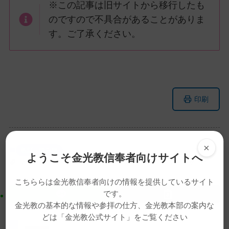
※この記事は旧サイトから移行したも
のですので不具合があることがありま
す。ご了承ください。
メ
ナ
印刷
イ
ビ
ン
ゲ
コ
ー
ン
シ
×
教話・読み物
ようこそ金光教信奉者向けサイトへ
テ
ョ
佐藤光俊
動画
教務総長
教務総長挨拶
教話
秋季霊祭
ン
ン
こちららは金光教信奉者向けの情報を提供しているサイト
ツ
に
です。
ト
移
金光教の基本的な情報や参拝の仕方、金光教本部の案内な
ッ
動
どは「金光教公式サイト」をご覧ください
プ
す