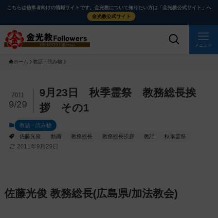
メ
ナ
こちらは信奉者向けの情報サイトです。金光教について知りたい方は「金光教公式サイト」へ
イ
ビ
金光教公式サイト
ン
ゲ
コ
ー
メニュー
ン
シ
ホーム
教話・読み物
テ
ョ
ン
ン
ツ
に
メ
9月23日 秋季霊祭 教務総長挨
2011
に
移
イ
9/29
拶 その1
ス
動
ン
教話・読み物
キ
す
コ
佐藤光俊
動画
教務総長
教務総長挨拶
教話
秋季霊祭
ッ
る
ン
2011年9月29日
プ
テ
ン
ツ
を
佐藤光俊 教務総長(広島県/加法教会)
ス
キ