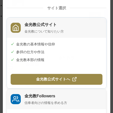
に
る
9月23日 秋季霊祭 教務総長挨拶 その２
サイト選択
戻
る
9月28日 教祖生誕前夜奉祝行事
金光教公式サイト
金光教について知りたい方
関連記事
✓
金光教の基本情報や信仰
✓
参拝の仕方や作法
幻の『金光教報』
✓
金光教本部の情報
2026年8月1日
金光教公式サイトへ
【教話】「願う 世界平和」
2026年7月23日
金光教Followers
信奉者向けの情報を求める方