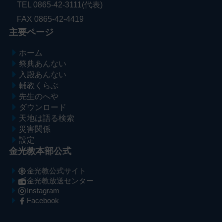
TEL 0865-42-3111(代表)
FAX 0865-42-4419
主要ページ
ホーム
祭典あんない
入殿あんない
輔教くらぶ
先生のへや
ダウンロード
天地は語る検索
災害関係
設定
金光教本部公式
金光教公式サイト
金光教放送センター
Instagram
Facebook
メ
ナ