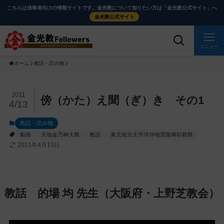
メ
ナ
こちらは信奉者向けの情報サイトです。金光教について知りたい方は「金光教公式サイト」へ
イ
ビ
金光教公式サイト
ン
ゲ
コ
ー
メニュー
ン
シ
ホーム
教話・読み物
テ
ョ
ン
ン
ツ
に
メ
2011
傍（かた）え聞（ぎ）き その1
4/13
に
移
イ
ス
動
ン
教話・読み物
キ
す
コ
動画
天地金乃神大祭
教話
東北地方太平洋沖地震復興祈願祭
ッ
る
ン
2011年4月13日
プ
テ
ン
ツ
教話 的場 均 先生（大阪府・上野芝教会）
を
ス
キ