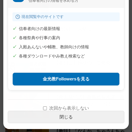
信奉者向けの情報を求める方
2026年7月23日
現在閲覧中のサイトです
【教話】「大切に」
✓
信奉者向けの最新情報
2026年7月10日
✓
各種祭典や行事の案内
✓
入殿あんないや輔教、教師向けの情報
✓
各種ダウンロードやみ教え検索など
【巻頭言】神様の「ご都合」
2026年7月1日
金光教Followersを見る
【教主就任式】教務総長挨拶・教
主おことば・お礼のことば
次回から表示しない
2026年6月28日
閉じる
【教話】「なんか、ちゃうんちゃ