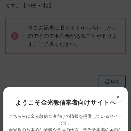
です。【10分51秒】
※この記事は旧サイトから移行したも
のですので不具合があることがありま
す。ご了承ください。
メ
ナ
印刷
イ
ビ
ン
ゲ
×
コ
ー
ようこそ金光教信奉者向けサイトへ
ン
シ
教話・読み物
テ
ョ
こちららは金光教信奉者向けの情報を提供しているサイト
動画
天地金乃神大祭
教話
東北地方太平洋沖地震復興祈願祭
ン
ン
です。
ツ
に
金光教の基本的な情報や参拝の仕方、金光教本部の案内な