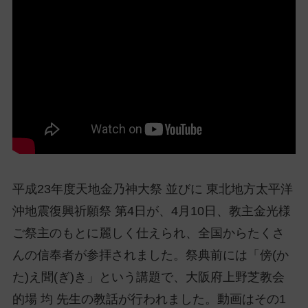
ッ
プ
し
て
ナ
ビ
ゲ
ー
シ
ョ
ン
平成23年度天地金乃神大祭 並びに 東北地方太平洋
に
沖地震復興祈願祭 第4日が、4月10日、教主金光様
ご祭主のもとに麗しく仕えられ、全国からたくさ
んの信奉者が参拝されました。祭典前には「傍(か
た)え聞(ぎ)き」という講題で、大阪府上野芝教会
的場 均 先生の教話が行われました。動画はその1