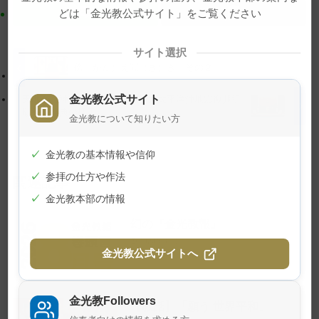
ト
移
どは「金光教公式サイト」をご覧ください
ッ
動
プ
す
サイト選択
に
る
傍（かた）え聞（ぎ）き その２
戻
金光教公式サイト
天地金乃神大祭 並びに 東北地方太平洋沖地震復興祈
る
願祭 祭典の様子
金光教について知りたい方
✓
金光教の基本情報や信仰
✓
参拝の仕方や作法
関連記事
✓
金光教本部の情報
幻の『金光教報』
2026年8月1日
金光教公式サイトへ
金光教Followers
【教話】「願う 世界平和」